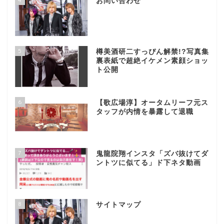
お問い合わせ
5
樽美酒研二すっぴん解禁!?写真集
裏表紙で超絶イケメン素顔ショッ
ト公開
6
【歌広場淳】オータムリーフ元ス
タッフが内情を暴露して退職
7
鬼龍院翔インスタ「ズバ抜けてダ
ントツに似てる」ド下ネタ動画
8
サイトマップ