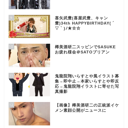
9
喜矢武豊(喜屋武豊、キャン
豊)34th HAPPYBIRTHDAY( ´
▽ ` )ﾉ★☆☆
10
樽美酒研二スッピンでSASUKE
お疲れ様会＠SATOブリアン
11
鬼龍院翔いらすとや風イラスト募
集→即中止→本家いらすとや即反
応→鬼龍院翔イラストに寄せた写
真撮影
12
【画像】樽美酒研二の正統派イケ
メン素顔公開がニュースに