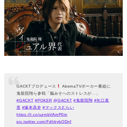
GACKTプロデュース
AbemaTVポーカー番組に
鬼龍院翔ら参戦「脳みそへのストレスが…」
#GACKT
#POKER
@GACKT
#鬼龍院翔
#矢口真
里
#塚本高史
#マックスむらい
https://t.co/uzmbVAmP0m
pic.twitter.com/FdhbybODnf