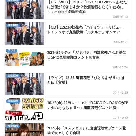
鬼龍院翔
【CS・WEB】3/10～「LIVE SDD 2015～あなた
には何ができますか？飲酒運転をなくすために
～」morioni※動画追加
2015-03-10
鬼龍院翔
【CD】12/23(水)発売「ハチミツ」トリビュー
ト！ラジオで鬼龍院翔「ルナルナ」オンエア
2015-12-21
ラジオ
3/23(金)ラジオ「ガキパラ」岡部磨知さんお誕生
日SPに鬼龍院翔コメント※音源
2018-03-24
鬼龍院翔
【ライブ】12/22 鬼龍院翔「ひとりよがり4」ま
とめ【宮城】
2014-12-23
鬼龍院翔
10/13(金) 22時～ ニコ生「DAIGO P～DAIGOがア
ナタのおもちゃ!!!～」鬼龍院翔ゲスト出演！
2017-10-13
鬼龍院翔
7/12(木)「メスフェス」に鬼龍院翔サプライズ登
場で女々しくて合唱