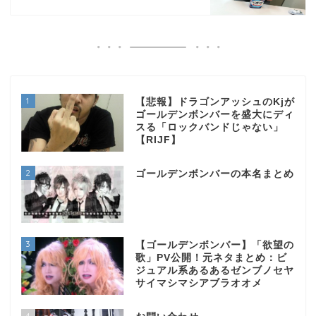
1
【悲報】ドラゴンアッシュのKjが
ゴールデンボンバーを盛大にディ
スる「ロックバンドじゃない」
【RIJF】
2
ゴールデンボンバーの本名まとめ
3
【ゴールデンボンバー】「欲望の
歌」PV公開！元ネタまとめ：ビ
ジュアル系あるあるゼンブノセヤ
サイマシマシアブラオオメ
4