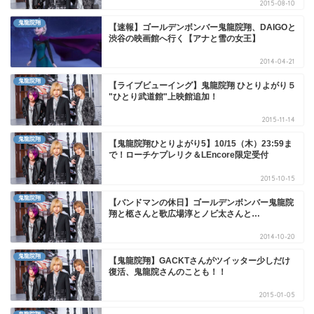
2015-08-10
鬼龍院翔
【速報】ゴールデンボンバー鬼龍院翔、DAIGOと
渋谷の映画館へ行く【アナと雪の女王】
2014-04-21
鬼龍院翔
【ライブビューイング】鬼龍院翔 ひとりよがり５
"ひとり武道館"上映館追加！
2015-11-14
鬼龍院翔
【鬼龍院翔ひとりよがり5】10/15（木）23:59ま
で！ローチケプレリク＆LEncore限定受付
2015-10-15
鬼龍院翔
【バンドマンの休日】ゴールデンボンバー鬼龍院
翔と柩さんと歌広場淳とノビ太さんと…
2014-10-20
鬼龍院翔
【鬼龍院翔】GACKTさんがツイッター少しだけ
復活、鬼龍院さんのことも！！
2015-01-05