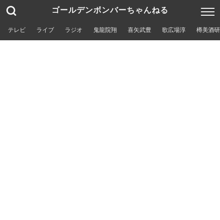
ゴールデンボンバーちゃんねる
テレビ
ライブ
ラジオ
鬼龍院翔
喜矢武豊
歌広場淳
樽美酒研