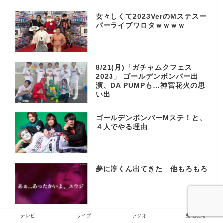
女々しくて2023VerのMステスー
パーライブワロタｗｗｗｗ
8/21(月)「ガチャムクフェス
2023」 ゴールデンボンバー出
演、DA PUMPも…神宮花火の思
い出
ゴールデンボンバーMステ！と、
４人でやる理由
夢に淳くん出てきた 他もろもろ
テレビ
ライブ
ラジオ
鬼龍院翔
あけましておめでとうございます