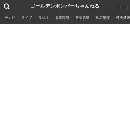
ゴールデンボンバーちゃんねる
テレビ
ライブ
ラジオ
鬼龍院翔
喜矢武豊
歌広場淳
樽美酒研