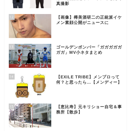
真撮影
12
【画像】樽美酒研二の正統派イケ
メン素顔公開がニュースに
13
ゴールデンボンバー「ガガガガガ
ガガ」MV小ネタまとめ
14
【EXILE TRIBE】メンプロって
何？と思ったら…【メンディー】
15
【恵比寿】元キリショー自宅＆事
務所【散歩】