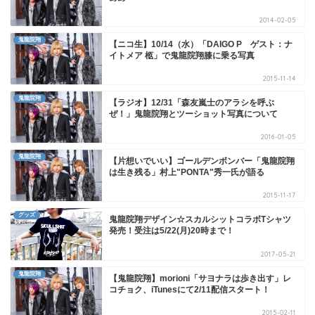
2014-02-05
鬼龍院翔
【ニコ生】10/14（水）「DAIGO P ゲスト：ナ
イトメア 柩」で鬼龍院翔膝に乗る写真
2015-11-14
鬼龍院翔
【ラジオ】12/31「森友嵐士のアラシを呼ぶ
ぜ！」鬼龍院翔とツーショット写真について
2016-01-05
鬼龍院翔
【片想いでいい】ゴールデンボンバー「鬼龍院翔
は生き残る」村上"PONTA"秀一氏が語る
2015-11-17
グッズ
鬼龍院翔デザイン☆スカルシットコラボTシャツ
発売！受注は5/22(月)20時まで！
2017-05-21
鬼龍院翔
【鬼龍院翔】morioni「サヨナラは歩き出す」レ
コチョク、iTunesにて2/11配信スタート！
2015-02-11