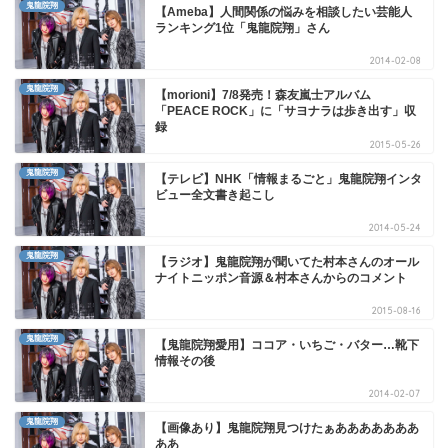
鬼龍院翔
【Ameba】人間関係の悩みを相談したい芸能人
ランキング1位「鬼龍院翔」さん
2014-02-08
鬼龍院翔
【morioni】7/8発売！森友嵐士アルバム
「PEACE ROCK」に「サヨナラは歩き出す」収
録
2015-05-26
鬼龍院翔
【テレビ】NHK「情報まるごと」鬼龍院翔インタ
ビュー全文書き起こし
2014-05-24
鬼龍院翔
【ラジオ】鬼龍院翔が聞いてた村本さんのオール
ナイトニッポン音源＆村本さんからのコメント
2015-08-16
鬼龍院翔
【鬼龍院翔愛用】ココア・いちご・バター…靴下
情報その後
2014-02-07
鬼龍院翔
【画像あり】鬼龍院翔見つけたぁあああああああ
ああ