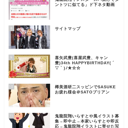
ントツに似てる」ド下ネタ動画
8
サイトマップ
9
喜矢武豊(喜屋武豊、キャン
豊)34th HAPPYBIRTHDAY( ´
▽ ` )ﾉ★☆☆
10
樽美酒研二スッピンでSASUKE
お疲れ様会＠SATOブリアン
11
鬼龍院翔いらすとや風イラスト募
集→即中止→本家いらすとや即反
応→鬼龍院翔イラストに寄せた写