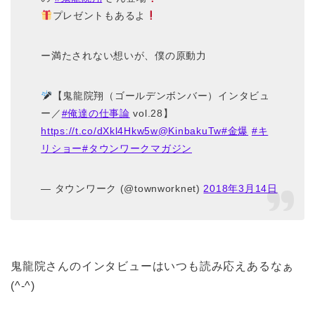
プレゼントもあるよ
ー満たされない想いが、僕の原動力
【鬼龍院翔（ゴールデンボンバー）インタビュ
ー／
#俺達の仕事論
vol.28】
https://t.co/dXkl4Hkw5w
@KinbakuTw
#金爆
#キ
リショー
#タウンワークマガジン
— タウンワーク (@townworknet)
2018年3月14日
鬼龍院さんのインタビューはいつも読み応えあるなぁ
(^-^)