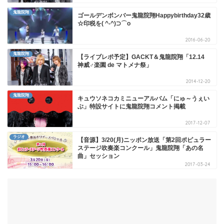
鬼龍院翔
ゴールデンボンバー鬼龍院翔Happybirthday32歳
☆印税を( ^-^)⊃⌒ο
2016-06-20
鬼龍院翔
【ライブレポ予定】GACKT＆鬼龍院翔「12.14
神威♂楽園 de マトメナ祭」
2014-12-20
鬼龍院翔
キュウソネコカミニューアルバム「にゅ～うぇい
ぶ」特設サイトに鬼龍院翔コメント掲載
2017-12-07
ラジオ
【音源】3/20(月)ニッポン放送「第2回ポピュラー
ステージ吹奏楽コンクール」鬼龍院翔「あの名
曲」セッション
2017-03-24