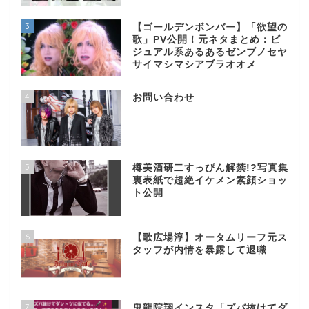
3
【ゴールデンボンバー】「欲望の
歌」PV公開！元ネタまとめ：ビ
ジュアル系あるあるゼンブノセヤ
サイマシマシアブラオオメ
4
お問い合わせ
5
樽美酒研二すっぴん解禁!?写真集
裏表紙で超絶イケメン素顔ショッ
ト公開
6
【歌広場淳】オータムリーフ元ス
タッフが内情を暴露して退職
7
鬼龍院翔インスタ「ズバ抜けてダ