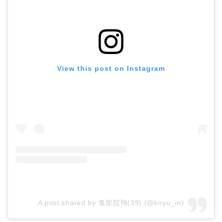
View this post on Instagram
A post shared by 鬼龍院翔(39) (@kiryu_in)