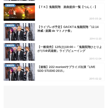
鬼龍院翔
【ＴＫ】鬼龍院翔 楽曲提供一覧【つんく♂】
2013-05-26
鬼龍院翔
【ライブレポ予定】GACKT＆鬼龍院翔「12.14
神威♂楽園 de マトメナ祭」
2014-12-20
鬼龍院翔
【一般発売】12/5(土)18:00～「鬼龍院翔ひとりよ
がり5＠武道館」ライブビューイング
2015-12-04
鬼龍院翔
【速報】2/22 morioniサプライズ出演「LIVE
SDD STUDIO 2015」
2015-02-22