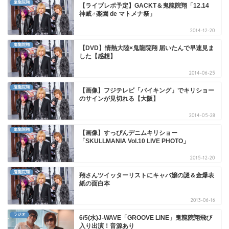
鬼龍院翔
【ライブレポ予定】GACKT＆鬼龍院翔「12.14
神威♂楽園 de マトメナ祭」
2014-12-20
鬼龍院翔
【DVD】情熱大陸×鬼龍院翔 届いたんで早速見ま
した【感想】
2014-06-25
鬼龍院翔
【画像】フジテレビ「バイキング」でキリショー
のサインが見切れる【大阪】
2014-05-28
鬼龍院翔
【画像】すっぴんデニムキリショー
「SKULLMANIA Vol.10 LIVE PHOTO」
2015-12-20
鬼龍院翔
翔さんツイッターリストにキャバ嬢の謎＆金爆表
紙の面白本
2013-06-16
ラジオ
6/5(水)J-WAVE「GROOVE LINE」鬼龍院翔飛び
入り出演！音源あり