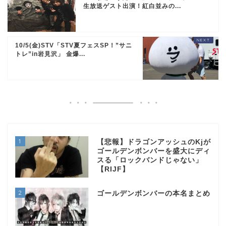
生放送ゲスト出演！紅白並みの...
10/5(金)STV「STV夏フェスSP！”サニ
トレ”in岩見沢」 金爆...
1
【悲報】ドラゴンアッシュのKjが
ゴールデンボンバーを盛大にディ
スる「ロックバンドじゃない」
【RIJF】
2
ゴールデンボンバーの本名まとめ