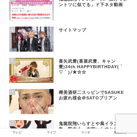
ントツに似てる」ド下ネタ動画
8
サイトマップ
9
喜矢武豊(喜屋武豊、キャン
豊)34th HAPPYBIRTHDAY( ´
▽ ` )ﾉ★☆☆
10
樽美酒研二スッピンでSASUKE
お疲れ様会＠SATOブリアン
11
鬼龍院翔いらすとや風イラスト募
集→即中止→本家いらすとや即反
テレビ
ライブ
ラジオ
鬼龍院翔
応→鬼龍院翔イラストに寄せた写