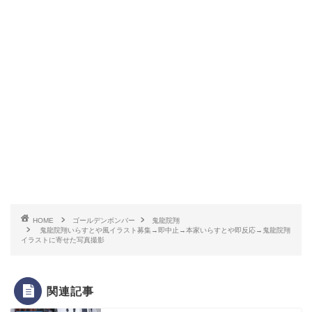
HOME
ゴールデンボンバー
鬼龍院翔
鬼龍院翔いらすとや風イラスト募集→即中止→本家いらすとや即反応→鬼龍院翔
イラストに寄せた写真撮影
関連記事