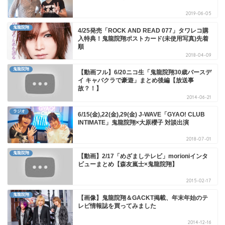
2019-06-05
鬼龍院翔
4/25発売「ROCK AND READ 077」タワレコ購
入特典！鬼龍院翔ポストカード(未使用写真)先着
順
2018-04-09
鬼龍院翔
【動画フル】6/20ニコ生「鬼龍院翔30歳バースデ
イ キャバクラで豪遊」まとめ後編【放送事
故？！】
2014-06-21
ラジオ
6/15(金),22(金),29(金) J-WAVE「GYAO! CLUB
INTIMATE」鬼龍院翔×大原櫻子 対談出演
2018-07-01
鬼龍院翔
【動画】2/17「めざましテレビ」morioniインタ
ビューまとめ【森友嵐士×鬼龍院翔】
2015-02-17
鬼龍院翔
【画像】鬼龍院翔＆GACKT掲載、年末年始のテ
レビ情報誌を買ってみました
2014-12-16