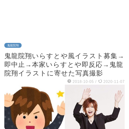
鬼龍院翔
鬼龍院翔いらすとや風イラスト募集→
即中止→本家いらすとや即反応→鬼龍
院翔イラストに寄せた写真撮影
2018-10-05
/
2020-11-07