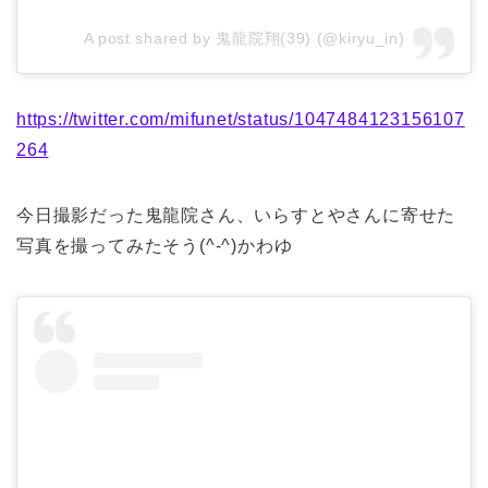
A post shared by 鬼龍院翔(39) (@kiryu_in)
https://twitter.com/mifunet/status/1047484123156107
264
今日撮影だった鬼龍院さん、いらすとやさんに寄せた
写真を撮ってみたそう(^-^)かわゆ