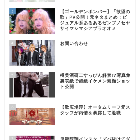
3
【ゴールデンボンバー】「欲望の
歌」PV公開！元ネタまとめ：ビ
ジュアル系あるあるゼンブノセヤ
サイマシマシアブラオオメ
4
お問い合わせ
5
樽美酒研二すっぴん解禁!?写真集
裏表紙で超絶イケメン素顔ショッ
ト公開
6
【歌広場淳】オータムリーフ元ス
タッフが内情を暴露して退職
7
鬼龍院翔インスタ「ズバ抜けてダ