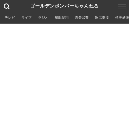
ゴールデンボンバーちゃんねる
テレビ
ライブ
ラジオ
鬼龍院翔
喜矢武豊
歌広場淳
樽美酒研