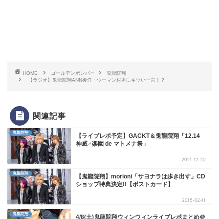
HOME
ゴールデンボンバー
鬼龍院翔
【ラジオ】鬼龍院翔ANN後任・ウーマン村本にキツい一言！？
関連記事
鬼龍院翔
【ライブレポ予定】GACKT＆鬼龍院翔「12.14
神威♂楽園 de マトメナ祭」
2014-12-20
鬼龍院翔
【鬼龍院翔】morioni「サヨナラは歩き出す」CD
ショップ特典決定!!【ポストカード】
2015-02-11
鬼龍院翔
4/8(土)鬼龍院翔ウィンウィンライブレポまとめ＠