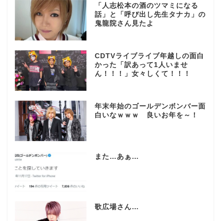
「人志松本の酒のツマミになる
話」と「呼び出し先生タナカ」の
鬼龍院さん見たよ
CDTVライブライブ年越しの面白
かった「訳あって1人いませ
ん！！！」女々しくて！！！
年末年始のゴールデンボンバー面
白いなｗｗｗ 良いお年を～！
また…あぁ…
歌広場さん…