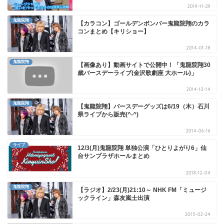
2019-11-29
鬼龍院翔
【カラコン】ゴールデンボンバー鬼龍院翔のカラ
コンまとめ【キリショー】
2014-01-18
鬼龍院翔
【画像あり】動画サイトで公開中！「鬼龍院翔30
歳バースデーライブ(金沢歌劇座 大ホール)」
2014-12-14
鬼龍院翔
【鬼龍院翔】バースデーグッズは6/19（木）石川
県ライブから販売(^-^)
2014-06-16
ライブ
12/3(月)鬼龍院翔 単独公演「ひとりよがり6」仙
台サンプラザホールまとめ
2018-12-04
鬼龍院翔
【ラジオ】2/23(月)21:10～ NHK FM「ミュージ
ックライン」森友嵐士出演
2015-02-24