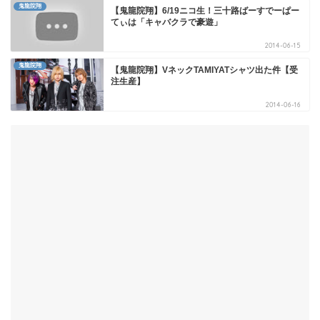
鬼龍院翔
【鬼龍院翔】6/19ニコ生！三十路ばーすでーぱー
てぃは「キャバクラで豪遊」
2014-06-15
鬼龍院翔
【鬼龍院翔】VネックTAMIYATシャツ出た件【受
注生産】
2014-06-16