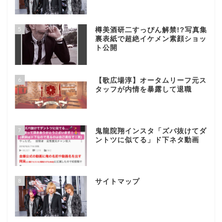
5
樽美酒研二すっぴん解禁!?写真集
裏表紙で超絶イケメン素顔ショッ
ト公開
6
【歌広場淳】オータムリーフ元ス
タッフが内情を暴露して退職
7
鬼龍院翔インスタ「ズバ抜けてダ
ントツに似てる」ド下ネタ動画
8
サイトマップ