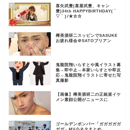
9
喜矢武豊(喜屋武豊、キャン
豊)34th HAPPYBIRTHDAY( ´
▽ ` )ﾉ★☆☆
10
樽美酒研二スッピンでSASUKE
お疲れ様会＠SATOブリアン
11
鬼龍院翔いらすとや風イラスト募
集→即中止→本家いらすとや即反
応→鬼龍院翔イラストに寄せた写
真撮影
12
【画像】樽美酒研二の正統派イケ
メン素顔公開がニュースに
13
ゴールデンボンバー「ガガガガガ
ガガ」MV小ネタまとめ