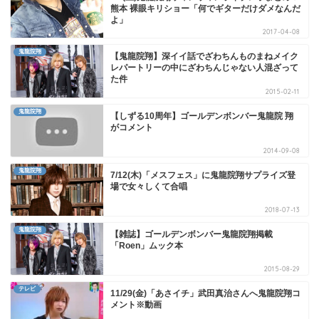
熊本 裸眼キリショー「何でギターだけダメなんだ
よ」
2017-04-08
鬼龍院翔
【鬼龍院翔】深イイ話でざわちんものまねメイク
レパートリーの中にざわちんじゃない人混ざって
た件
2015-02-11
鬼龍院翔
【しずる10周年】ゴールデンボンバー鬼龍院 翔
がコメント
2014-09-08
鬼龍院翔
7/12(木)「メスフェス」に鬼龍院翔サプライズ登
場で女々しくて合唱
2018-07-13
鬼龍院翔
【雑誌】ゴールデンボンバー鬼龍院翔掲載
「Roen」ムック本
2015-08-29
テレビ
11/29(金)「あさイチ」武田真治さんへ鬼龍院翔コ
メント※動画