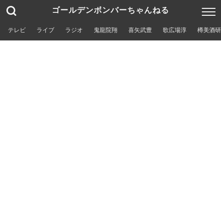
ゴールデンボンバーちゃんねる
テレビ
ライブ
ラジオ
鬼龍院翔
喜矢武豊
歌広場淳
樽美酒研