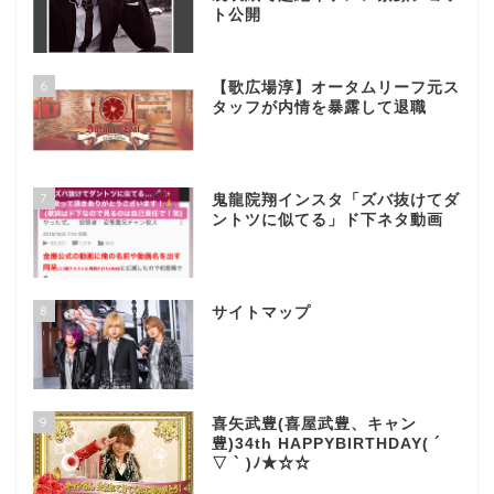
ト公開
6
【歌広場淳】オータムリーフ元ス
タッフが内情を暴露して退職
7
鬼龍院翔インスタ「ズバ抜けてダ
ントツに似てる」ド下ネタ動画
8
サイトマップ
9
喜矢武豊(喜屋武豊、キャン
豊)34th HAPPYBIRTHDAY( ´
▽ ` )ﾉ★☆☆