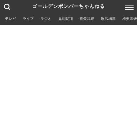
ゴールデンボンバーちゃんねる
テレビ
ライブ
ラジオ
鬼龍院翔
喜矢武豊
歌広場淳
樽美酒研