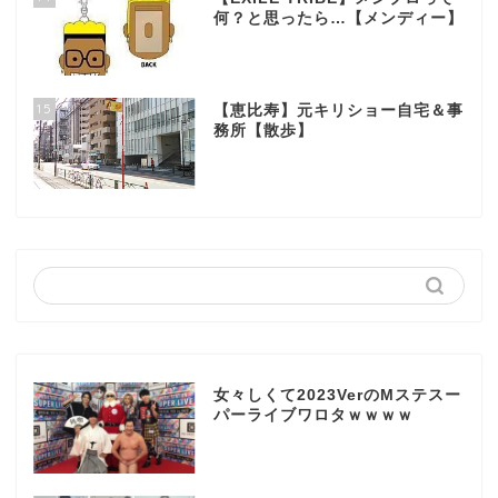
何？と思ったら…【メンディー】
15
【恵比寿】元キリショー自宅＆事
務所【散歩】
女々しくて2023VerのMステスー
パーライブワロタｗｗｗｗ