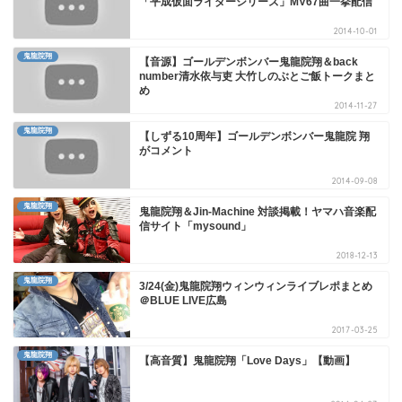
「平成仮面ライダーシリーズ」MV67曲一挙配信
2014-10-01
鬼龍院翔
【音源】ゴールデンボンバー鬼龍院翔＆back
number清水依与吏 大竹しのぶとご飯トークまと
め
2014-11-27
鬼龍院翔
【しずる10周年】ゴールデンボンバー鬼龍院 翔
がコメント
2014-09-08
鬼龍院翔
鬼龍院翔＆Jin-Machine 対談掲載！ヤマハ音楽配
信サイト「mysound」
2018-12-13
鬼龍院翔
3/24(金)鬼龍院翔ウィンウィンライブレポまとめ
＠BLUE LIVE広島
2017-03-25
鬼龍院翔
【高音質】鬼龍院翔「Love Days」【動画】