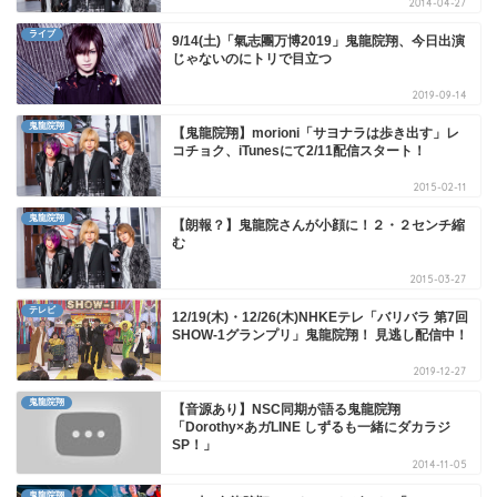
2014-04-27
ライブ
9/14(土)「氣志團万博2019」鬼龍院翔、今日出演
じゃないのにトリで目立つ
2019-09-14
鬼龍院翔
【鬼龍院翔】morioni「サヨナラは歩き出す」レ
コチョク、iTunesにて2/11配信スタート！
2015-02-11
鬼龍院翔
【朗報？】鬼龍院さんが小顔に！２・２センチ縮
む
2015-03-27
テレビ
12/19(木)・12/26(木)NHKEテレ「バリバラ 第7回
SHOW-1グランプリ」鬼龍院翔！ 見逃し配信中！
2019-12-27
鬼龍院翔
【音源あり】NSC同期が語る鬼龍院翔
「Dorothy×あガLINE しずるも一緒にダカラジ
SP！」
2014-11-05
鬼龍院翔