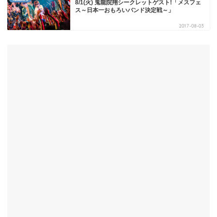
8/1(火) 鬼龍院翔シークレットゲスト!「メスフェ
ス～日本一おもろいバンド決定戦～」
2017-08-03