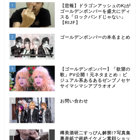
1
【悲報】ドラゴンアッシュのKjが
ゴールデンボンバーを盛大にディ
スる「ロックバンドじゃない」
【RIJF】
2
ゴールデンボンバーの本名まとめ
3
【ゴールデンボンバー】「欲望の
歌」PV公開！元ネタまとめ：ビ
ジュアル系あるあるゼンブノセヤ
サイマシマシアブラオオメ
4
お問い合わせ
5
樽美酒研二すっぴん解禁!?写真集
裏表紙で超絶イケメン素顔ショッ