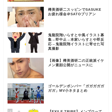
10
樽美酒研二スッピンでSASUKE
お疲れ様会＠SATOブリアン
11
鬼龍院翔いらすとや風イラスト募
集→即中止→本家いらすとや即反
応→鬼龍院翔イラストに寄せた写
真撮影
12
【画像】樽美酒研二の正統派イケ
メン素顔公開がニュースに
13
ゴールデンボンバー「ガガガガガ
ガガ」MV小ネタまとめ
14
【EXILE TRIBE】メンプロって