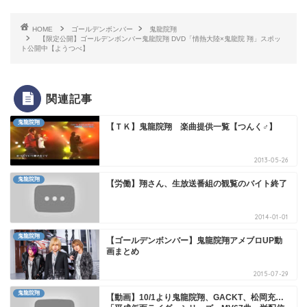
HOME
ゴールデンボンバー
鬼龍院翔
【限定公開】ゴールデンボンバー鬼龍院翔 DVD「情熱大陸×鬼龍院 翔」スポッ
ト公開中【ようつべ】
関連記事
鬼龍院翔
【ＴＫ】鬼龍院翔 楽曲提供一覧【つんく♂】
2013-05-26
鬼龍院翔
【労働】翔さん、生放送番組の観覧のバイト終了
2014-01-01
鬼龍院翔
【ゴールデンボンバー】鬼龍院翔アメブロUP動
画まとめ
2015-07-29
鬼龍院翔
【動画】10/1より鬼龍院翔、GACKT、松岡充…