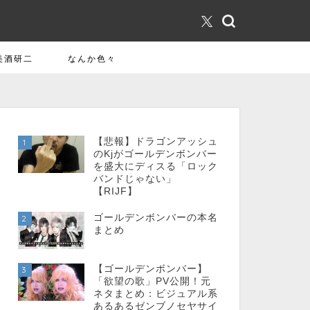
美酒研二
なんか色々
【悲報】ドラゴンアッシュ
1
のKjがゴールデンボンバー
を盛大にディスる「ロック
バンドじゃない」
【RIJF】
ゴールデンボンバーの本名
2
まとめ
【ゴールデンボンバー】
3
「欲望の歌」PV公開！元
ネタまとめ：ビジュアル系
あるあるゼンブノセヤサイ