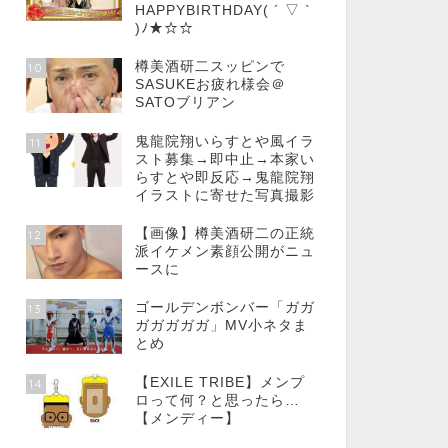
HAPPYBIRTHDAY( ´ ▽ `
)ﾉ★☆☆
樽美酒研二スッピンで
10
SASUKEお疲れ様会＠
SATOブリアン
鬼龍院翔いらすとや風イラ
11
スト募集→即中止→本家い
らすとや即反応→鬼龍院翔
イラストに寄せた写真撮影
【画像】樽美酒研二の正統
12
派イケメン素顔公開がニュ
ースに
ゴールデンボンバー「ガガ
13
ガガガガガ」MV小ネタま
とめ
【EXILE TRIBE】メンプ
14
ロって何？と思ったら…
【メンディー】