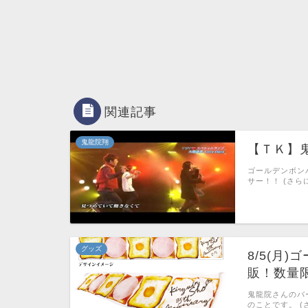
関連記事
鬼龍院翔
【ＴＫ】
ゴールデンボン
サー！！ (さらに
グッズ
8/5(月
販！数量
鬼龍院さんのバ
のことです。 (