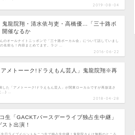
2019-08-04
】鬼龍院翔・清水依与吏・高橋優…「三十路ボ
」開催なるか
berさんのオールナイトニッポンで「三十路ボーカル会」について話していまし
んの名前も！内容まとめてます。ラジ …
2016-06-22
土)「アメトーーク!ドラえもん芸人」鬼龍院翔※再
演した「アメトーーク!ドラえもん芸人」が関東ローカルですが再放送さ
…) …
2018-04-28
) ニコ生「GACKTバースデーライブ独占生中継」
ゲスト出演！
お誕生日ライブイベントをニコ生で独占生中継！鬼龍院さんは無料のところ