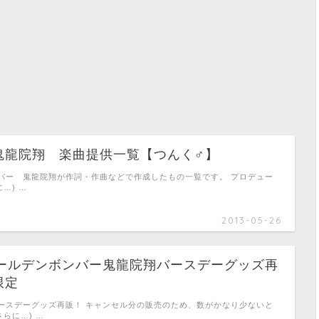
鬼龍院翔 楽曲提供一覧【つんく♂】
バー 鬼龍院翔が作詞・作曲などで作成したもの一覧です。 プロデュー
…) …
2013-05-26
)ゴールデンボンバー鬼龍院翔バースデーグッズ再
限定
ースデーグッズ再販！ キャンセル分の販売のため、数がかなり少ないと
さらに…) …