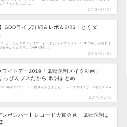
？？ (さらに…) …
2018-07-03
oni】SDDライブ詳細＆レポ＆2/23「とくダ
…
フジテレビ「とくダネ！」で昨日行われたライブイベントSDDの様子が流れま
短かかったです… BARKSの …
2015-02-23
ホワイトデー2019「鬼龍院翔メイク動画」
私すっぴんブスだから 歌詞まとめ
2019年のホワイトデー動画が届きました！ メイクの様子が9倍速でｗｗｗ
) …
2019-03-15
デンボンバー】レコード大賞会見・鬼龍院翔ま
③