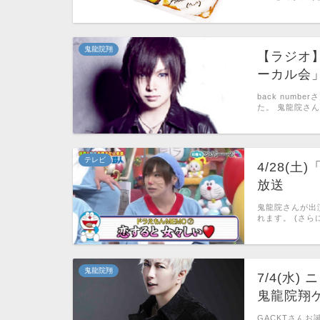
鬼龍院翔
【ラジオ
ーカル会
back num
た。 鬼龍院さ
テレビ
4/28(
放送
鬼龍院さんが出
れます。 (さらに
鬼龍院翔
7/4(水
鬼龍院翔
GACKTさん