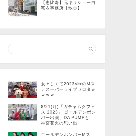
【恵比寿】元キリショー自
15
宅＆事務所【散歩】
女々しくて2023VerのMス
テスーパーライブワロタｗ
ｗｗｗ
8/21(月)「ガチャムクフェ
ス 2023」 ゴールデンボン
バー出演、DA PUMPも…
神宮花火の思い出
ゴールデンボンバーMス