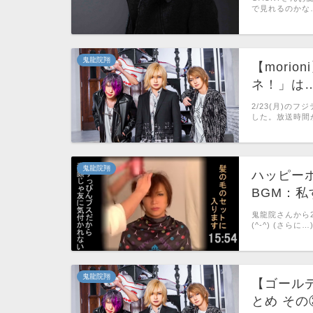
で見れるのかな…
鬼龍院翔
【mori
ネ！」は
2/23(月)の
した。放送時間が
鬼龍院翔
ハッピー
BGM：
鬼龍院さんから
(^-^) (さらに…
鬼龍院翔
【ゴール
とめ その