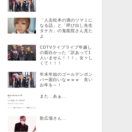
「人志松本の酒のツマミに
なる話」と「呼び出し先生
タナカ」の鬼龍院さん見た
よ
CDTVライブライブ年越し
の面白かった「訳あって1
人いません！！！」女々し
くて！！！
年末年始のゴールデンボン
バー面白いなｗｗｗ 良い
お年を～！
また…あぁ…
歌広場さん…