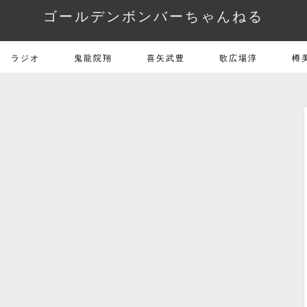
ゴールデンボンバーちゃんねる
ラジオ
鬼龍院翔
喜矢武豊
歌広場淳
樽