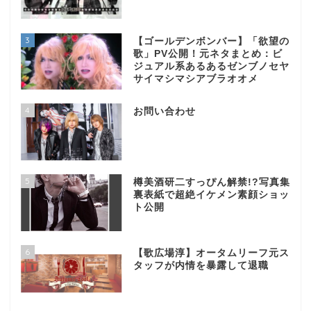
3
【ゴールデンボンバー】「欲望の
歌」PV公開！元ネタまとめ：ビ
ジュアル系あるあるゼンブノセヤ
サイマシマシアブラオオメ
4
お問い合わせ
5
樽美酒研二すっぴん解禁!?写真集
裏表紙で超絶イケメン素顔ショッ
ト公開
6
【歌広場淳】オータムリーフ元ス
タッフが内情を暴露して退職