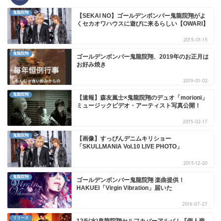
鬼龍院翔
【SEKAI NO】ゴールデンボンバー鬼龍院翔がよ
くセカオワハウスに遊びに来るらしい【OWARI】
2015-01-15
鬼龍院翔
ゴールデンボンバー鬼龍院翔、2019年のお正月は
お好み焼き
2019-01-02
鬼龍院翔
【速報】森友嵐士×鬼龍院翔のデュオ「morioni」
ミュージックビデオ・アーティスト写真公開！
2015-02-17
鬼龍院翔
【画像】すっぴんデニムキリショー
「SKULLMANIA Vol.10 LIVE PHOTO」
2015-12-20
鬼龍院翔
ゴールデンボンバー鬼龍院翔 楽曲提供！
HAKUEI「Virgin Vibration」届いた
2016-07-27
リリース
12/5(水)鬼龍院翔セルフカバーアルバム『個人資