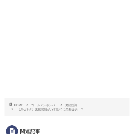
HOME
ゴールデンボンバー
鬼龍院翔
【ガセネタ】鬼龍院翔が乃木坂46に楽曲提供！？
関連記事