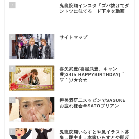
7
鬼龍院翔インスタ「ズバ抜けてダ
ントツに似てる」ド下ネタ動画
8
サイトマップ
9
喜矢武豊(喜屋武豊、キャン
豊)34th HAPPYBIRTHDAY( ´
▽ ` )ﾉ★☆☆
10
樽美酒研二スッピンでSASUKE
お疲れ様会＠SATOブリアン
11
鬼龍院翔いらすとや風イラスト募
集→即中止→本家いらすとや即反