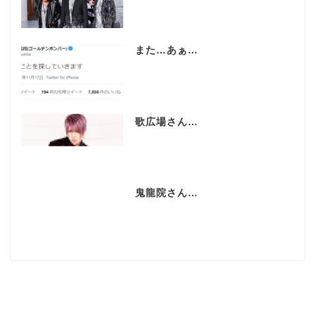
また…あぁ…
歌広場さん…
鬼龍院さん…