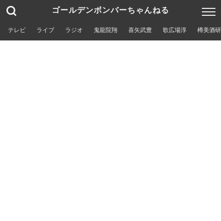
ゴールデンボンバーちゃんねる
テレビ
ライブ
ラジオ
鬼龍院翔
喜矢武豊
歌広場淳
樽美酒研