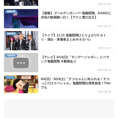
2016-12-04
鬼龍院翔
【速報】ゴールデンボンバー鬼龍院翔、DAIGOと
渋谷の映画館へ行く【アナと雪の女王】
2014-04-21
鬼龍院翔
【ライブ】12.15 鬼龍院翔ひとりよがり5 セト
リ・演出・来場者まとめ※ネタバレ
2015-12-17
鬼龍院翔
【テレビ】6/14(日)「サンデージャポン」にペヤ
ング鬼龍院翔 ※動画あり
2015-06-14
テレビ
8/4(日)・8/24(土)「チコちゃんに叱られる！チコ
っとだけスペシャル」鬼龍院翔出演再放送！TVer
でも
2019-08-26