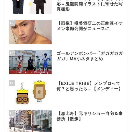
応→鬼龍院翔イラストに寄せた写
真撮影
12
【画像】樽美酒研二の正統派イケ
メン素顔公開がニュースに
13
ゴールデンボンバー「ガガガガガ
ガガ」MV小ネタまとめ
14
【EXILE TRIBE】メンプロって
何？と思ったら…【メンディー】
15
【恵比寿】元キリショー自宅＆事
務所【散歩】