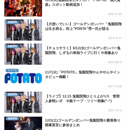
産』スポット動画追加！
2018-12-05
鬼龍院翔
【片想いでいい】ゴールデンボンバー「鬼龍院翔
は生き残る」村上"PONTA"秀一氏が語る
2015-11-17
鬼龍院翔
【チョコサラミ】8/12(水)ゴールデンボンバー鬼
龍院翔、しずるの単独ライブに行く※画像あり
2015-08-13
リリース
11/7(火)「POTATO」鬼龍院翔やんややんやイン
タビュー掲載！
2017-10-26
鬼龍院翔
【ライブ】12.15 鬼龍院翔ひとりよがり5 管理
人参戦レポ ※銀テープ・ツリー画像(^-^)
2015-12-16
鬼龍院翔
12/3(土)ゴールデンボンバー鬼龍院翔☆骸骨祭り
開幕宣言に参加まとめ