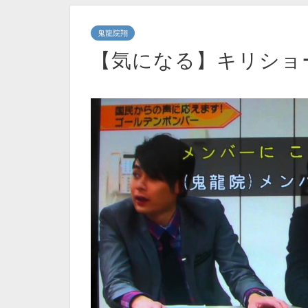
鬼龍院翔
【気になる】キリショ