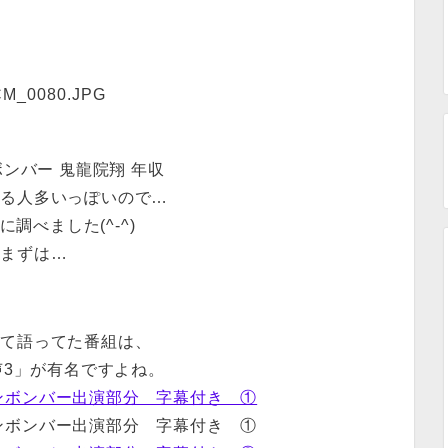
ンバー 鬼龍院翔 年収
てる人多いっぽいので…
に調べました(^-^)
まずは…
いて語ってた番組は、
声3」が有名ですよね。
ンボンバー出演部分 字幕付き ①
ンボンバー出演部分 字幕付き ①