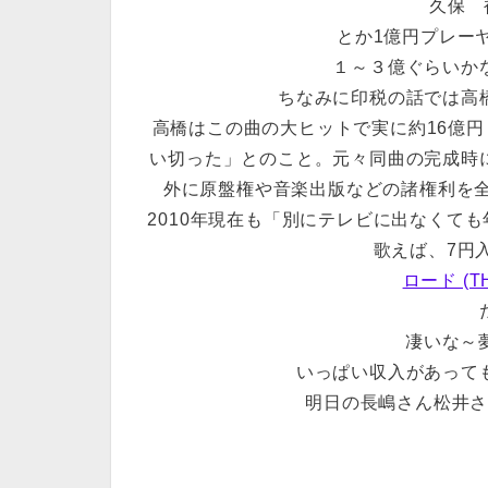
久保 裕
とか1億円プレー
１～３億ぐらいか
ちなみに印税の話では高
高橋はこの曲の大ヒットで実に約16億
い切った」とのこと。元々同曲の完成時
外に原盤権や音楽出版などの諸権利を
2010年現在も「別にテレビに出なくても
歌えば、7円
ロード (T
凄いな～夢
いっぱい収入があって
明日の長嶋さん松井