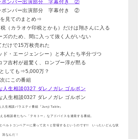
ンボンバー出演部分 字幕付き ②
ンボンバー出演部分 字幕付き ②
組を見てのまとめ⇒
印税（カラオケ印税とかも）だけは翔さんに入る
ーズのため、間に入って抜く人がいない
てだけで15万枚売れた
ッド・エージェンシー）と本人たち半分づつ
コフ吉村が超驚く、ロンブー淳が黙る
万としても⇒5,000万？
、次にこの番組
人生相談0327 ダレノガレ ゴルボン
人生相談0327 ダレノガレ ゴルボン
生相談バラエティ番組『Junji Table』
抱える相談者たちへ「テキトー」なアドバイスを連発する番組。
とベルトコンベアーに乗って次々と登場するというのです!! いったいどんな状
況なんだ！