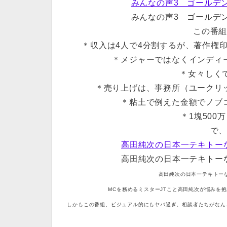
みんなの声3 ゴールデ
みんなの声3 ゴールデ
この番
＊収入は4人で4分割するが、著作権
＊メジャーではなくインディ
＊女々しく
＊売り上げは、事務所（ユークリ
＊粘土で例えた金額でノブ
＊1塊500
で
高田純次の日本一テキトーな
高田純次の日本一テキトーな
高田純次の日本一テキトーな人
MCを務めるミスターJTこと高田純次が悩みを
しかもこの番組、ビジュアル的にもヤバ過ぎ。相談者たちがなん