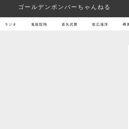
ゴールデンボンバーちゃんねる
ラジオ
鬼龍院翔
喜矢武豊
歌広場淳
樽