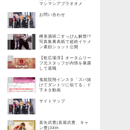
マシマシアブラオオメ
お問い合わせ
4
樽美酒研二すっぴん解禁!?
5
写真集裏表紙で超絶イケメ
ン素顔ショット公開
【歌広場淳】オータムリー
6
フ元スタッフが内情を暴露
して退職
鬼龍院翔インスタ「ズバ抜
7
けてダントツに似てる」ド
下ネタ動画
サイトマップ
8
喜矢武豊(喜屋武豊、キャ
9
ン豊)34th