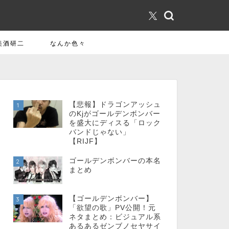
美酒研二
なんか色々
【悲報】ドラゴンアッシュ
1
のKjがゴールデンボンバー
を盛大にディスる「ロック
バンドじゃない」
【RIJF】
ゴールデンボンバーの本名
2
まとめ
【ゴールデンボンバー】
3
「欲望の歌」PV公開！元
ネタまとめ：ビジュアル系
あるあるゼンブノセヤサイ