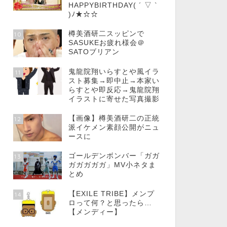
HAPPYBIRTHDAY( ´ ▽ `
)ﾉ★☆☆
樽美酒研二スッピンで
10
SASUKEお疲れ様会＠
SATOブリアン
鬼龍院翔いらすとや風イラ
11
スト募集→即中止→本家い
らすとや即反応→鬼龍院翔
イラストに寄せた写真撮影
【画像】樽美酒研二の正統
12
派イケメン素顔公開がニュ
ースに
ゴールデンボンバー「ガガ
13
ガガガガガ」MV小ネタま
とめ
【EXILE TRIBE】メンプ
14
ロって何？と思ったら…
【メンディー】