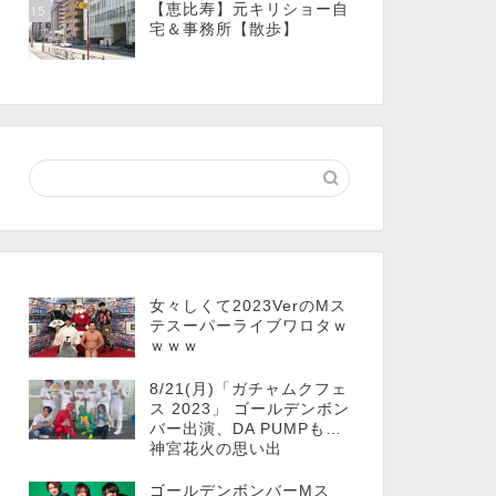
【恵比寿】元キリショー自
15
宅＆事務所【散歩】
女々しくて2023VerのMス
テスーパーライブワロタｗ
ｗｗｗ
8/21(月)「ガチャムクフェ
ス 2023」 ゴールデンボン
バー出演、DA PUMPも…
神宮花火の思い出
ゴールデンボンバーMス