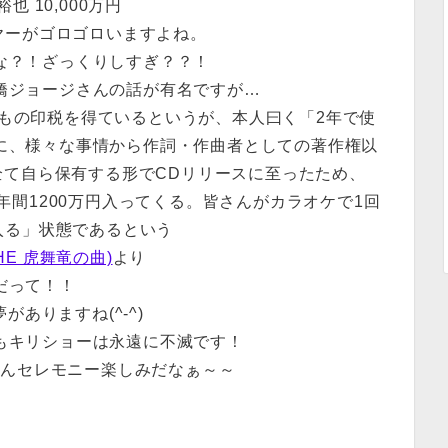
也 10,000万円
ヤーがゴロゴロいますよね。
な？！ざっくりしすぎ？？！
橋ジョージさんの話が有名ですが…
円もの印税を得ているというが、本人曰く「2年で使
に、様々な事情から作詞・作曲者としての著作権以
全て自ら保有する形でCDリリースに至ったため、
年間1200万円入ってくる。皆さんがカラオケで1回
入る」状態であるという
HE 虎舞竜の曲)
より
だって！！
がありますね(^-^)
もキリショーは永遠に不滅です！
さんセレモニー楽しみだなぁ～～