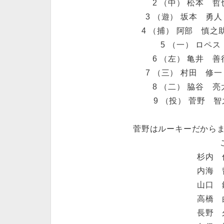
2 （中） 松本 哲
3 （遊） 坂本 勇人
4 （捕） 阿部 慎之助
5 （一） ロペス
6 （左） 亀井 善
7 （三） 村田 修一
8 （二） 脇谷 亮
9 （投） 菅野 智
菅野はルーキーだからまぁ…
杉内 俊
内海 哲
山口 鉄
高橋 由
長野 久