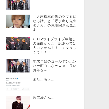
「人志松本の酒のツマミに
なる話」と「呼び出し先生
タナカ」の鬼龍院さん見た
よ
CDTVライブライブ年越し
の面白かった「訳あって1
人いません！！！」女々し
くて！！！
年末年始のゴールデンボン
バー面白いなｗｗｗ 良い
お年を～！
また…あぁ…
歌広場さん…