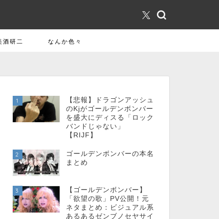
美酒研二
なんか色々
【悲報】ドラゴンアッシュ
1
のKjがゴールデンボンバー
を盛大にディスる「ロック
バンドじゃない」
【RIJF】
ゴールデンボンバーの本名
2
まとめ
【ゴールデンボンバー】
3
「欲望の歌」PV公開！元
ネタまとめ：ビジュアル系
あるあるゼンブノセヤサイ