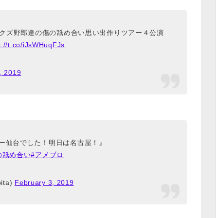
台でクズ野郎達の傷の舐め合い思い出作りツアー４公演
s://t.co/iJsWHuqFJs
, 2019
アー仙台でした！明日は名古屋！』
の舐め合い
#アメブロ
ta)
February 3, 2019