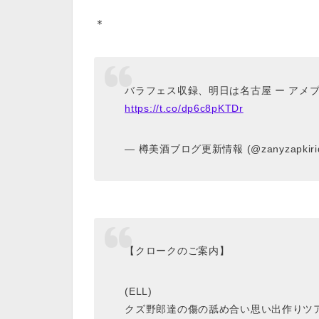
＊
バラフェス収録、明日は名古屋 ー アメ
https://t.co/dp6c8pKTDr
— 樽美酒ブログ更新情報 (@zanyzapkirid
【クロークのご案内】
(ELL)
クズ野郎達の傷の舐め合い思い出作りツ