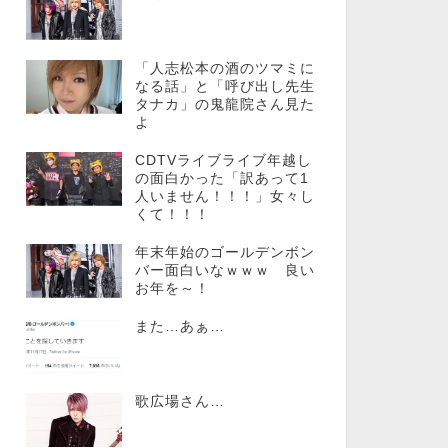
「人志松本の酒のツマミに
なる話」と「呼び出し先生
タナカ」の鬼龍院さん見た
よ
CDTVライブライブ年越し
の面白かった「訳あって1
人いません！！！」女々し
くて！！！
年末年始のゴールデンボン
バー面白いなｗｗｗ 良い
お年を～！
また…あぁ…
歌広場さん…