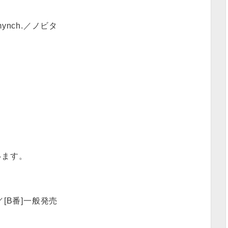
mynch.／ノビタ
います。
[B番]一般発売