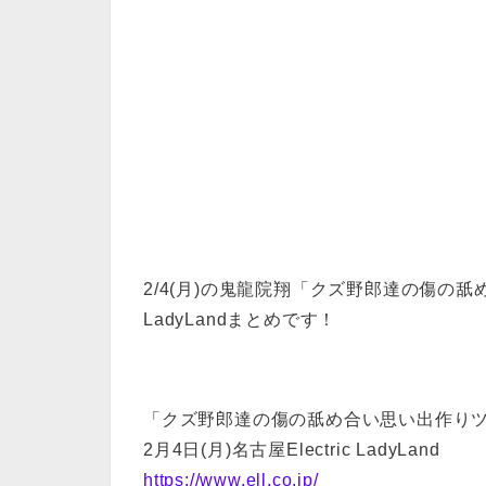
2/4(月)の鬼龍院翔「クズ野郎達の傷の舐め
LadyLandまとめです！
「クズ野郎達の傷の舐め合い思い出作り
2月4日(月)名古屋Electric LadyLand
https://www.ell.co.jp/