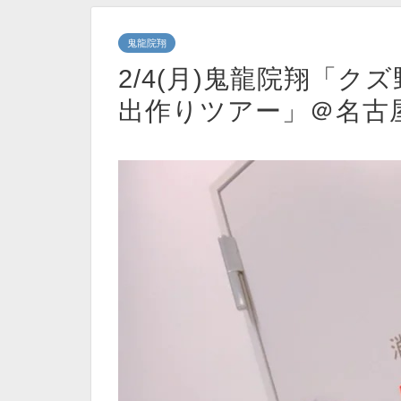
鬼龍院翔
2/4(月)鬼龍院翔「
出作りツアー」＠名古屋Ele