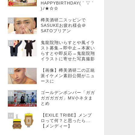
HAPPYBIRTHDAY( ´ ▽ `
)ﾉ★☆☆
樽美酒研二スッピンで
10
SASUKEお疲れ様会＠
SATOブリアン
鬼龍院翔いらすとや風イラ
11
スト募集→即中止→本家い
らすとや即反応→鬼龍院翔
イラストに寄せた写真撮影
【画像】樽美酒研二の正統
12
派イケメン素顔公開がニュ
ースに
ゴールデンボンバー「ガガ
13
ガガガガガ」MV小ネタま
とめ
【EXILE TRIBE】メンプ
14
ロって何？と思ったら…
【メンディー】