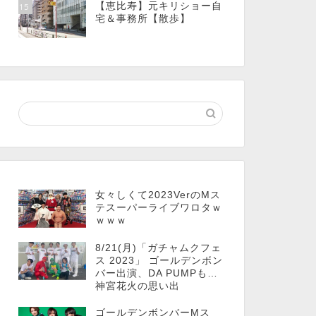
【恵比寿】元キリショー自
15
宅＆事務所【散歩】
女々しくて2023VerのMス
テスーパーライブワロタｗ
ｗｗｗ
8/21(月)「ガチャムクフェ
ス 2023」 ゴールデンボン
バー出演、DA PUMPも…
神宮花火の思い出
ゴールデンボンバーMス