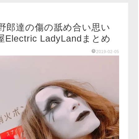
クズ野郎達の傷の舐め合い思い
ctric LadyLandまとめ
2019-02-05