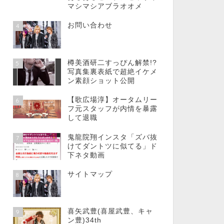
マシマシアブラオオメ
お問い合わせ
4
樽美酒研二すっぴん解禁!?
5
写真集裏表紙で超絶イケメ
ン素顔ショット公開
【歌広場淳】オータムリー
6
フ元スタッフが内情を暴露
して退職
鬼龍院翔インスタ「ズバ抜
7
けてダントツに似てる」ド
下ネタ動画
サイトマップ
8
喜矢武豊(喜屋武豊、キャ
9
ン豊)34th