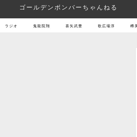
ゴールデンボンバーちゃんねる
ラジオ
鬼龍院翔
喜矢武豊
歌広場淳
樽