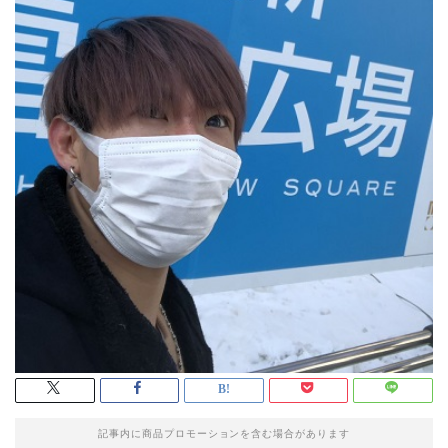
記事内に商品プロモーションを含む場合があります