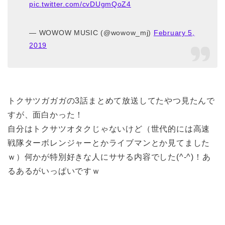
pic.twitter.com/cvDUgmQoZ4
— WOWOW MUSIC (@wowow_mj)
February 5,
2019
トクサツガガガの3話まとめて放送してたやつ見たんで
すが、面白かった！
自分はトクサツオタクじゃないけど（世代的には高速
戦隊ターボレンジャーとかライブマンとか見てました
ｗ）何かが特別好きな人にササる内容でした(^-^)！あ
るあるがいっぱいですｗ