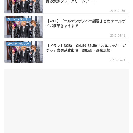
好み焼きソフトクリームデート
2016-01-30
ゴールデンボンバー
【4/11】ゴールデンボンバー話題まとめ オールゲ
イズ前半きょうまで
2016-04-12
ゴールデンボンバー
【ドラマ】3/28(土)24:50-25:50「お兄ちゃん、ガ
チャ」喜矢武豊出演！※動画・画像追加
2015-03-29