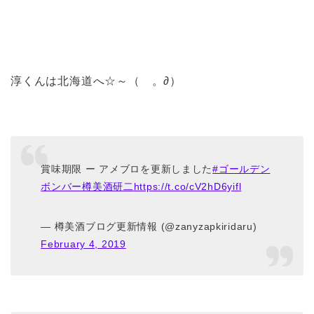
淳くんは北海道へ☆～（ゝ。∂）
賞味期限 ー アメブロを更新しました
#ゴールデン
ボンバー樽美酒研二
https://t.co/cV2hD6yifl
— 樽美酒ブログ更新情報 (@zanyzapkiridaru)
February 4, 2019