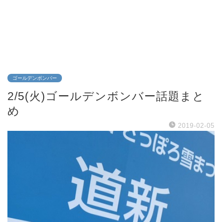
ゴールデンボンバー
2/5(火)ゴールデンボンバー話題まと
め
2019-02-05