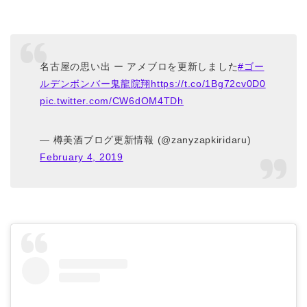
名古屋の思い出 ー アメブロを更新しました
#ゴー
ルデンボンバー鬼龍院翔
https://t.co/1Bg72cv0D0
pic.twitter.com/CW6dOM4TDh
— 樽美酒ブログ更新情報 (@zanyzapkiridaru)
February 4, 2019