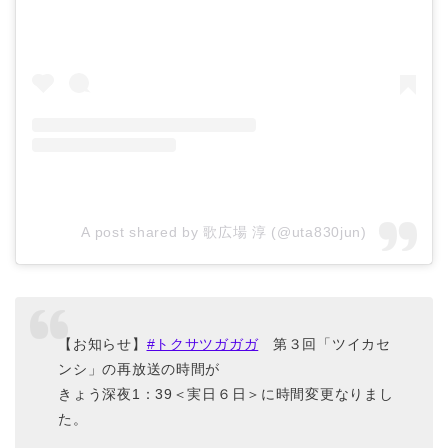
A post shared by 歌広場 淳 (@uta830jun)
【お知らせ】
#トクサツガガガ
第３回「ツイカセ
ンシ」の再放送の時間が
きょう深夜1：39＜実日６日＞に時間変更なりまし
た。