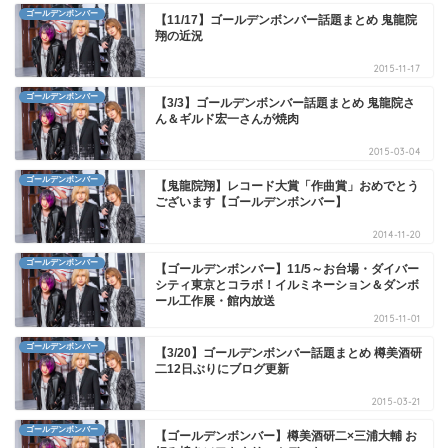
ゴールデンボンバー
【11/17】ゴールデンボンバー話題まとめ 鬼龍院
翔の近況
2015-11-17
ゴールデンボンバー
【3/3】ゴールデンボンバー話題まとめ 鬼龍院さ
ん＆ギルド宏一さんが焼肉
2015-03-04
ゴールデンボンバー
【鬼龍院翔】レコード大賞「作曲賞」おめでとう
ございます【ゴールデンボンバー】
2014-11-20
ゴールデンボンバー
【ゴールデンボンバー】11/5～お台場・ダイバー
シティ東京とコラボ！イルミネーション＆ダンボ
ール工作展・館内放送
2015-11-01
ゴールデンボンバー
【3/20】ゴールデンボンバー話題まとめ 樽美酒研
二12日ぶりにブログ更新
2015-03-21
ゴールデンボンバー
【ゴールデンボンバー】樽美酒研二×三浦大輔 お