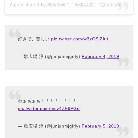
A post shared by 樽美酒研二（今年44歳） (@ketsu.no.kamisama)
好きで、苦しい
pic.twitter.com/w3xQSlZIut
— 歌広場 淳 (@junjunmjgirly)
February 4, 2019
わぁぁぁぁ！！！！！！！！
pic.twitter.com/mcv4ZF6PGe
— 歌広場 淳 (@junjunmjgirly)
February 5, 2019