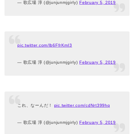
— 歌広場 淳 (@junjunmjgirly)
February 5, 2019
pic.twitter.com/lb6FfrKmI3
— 歌広場 淳 (@junjunmjgirly)
February 5, 2019
これ、なーんだ！
pic.twitter.com/cdNrt399hq
— 歌広場 淳 (@junjunmjgirly)
February 5, 2019