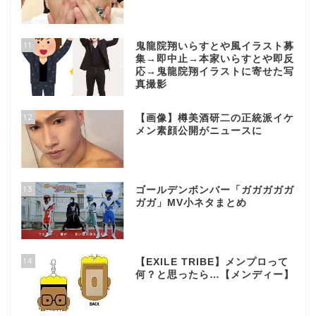
11
鬼龍院翔いらすとや風イラスト募
集→即中止→本家いらすとや即反
応→鬼龍院翔イラストに寄せた写
真撮影
12
【画像】樽美酒研二の正統派イケ
メン素顔公開がニュースに
13
ゴールデンボンバー「ガガガガガ
ガガ」MV小ネタまとめ
14
【EXILE TRIBE】メンプロって
何？と思ったら…【メンディー】