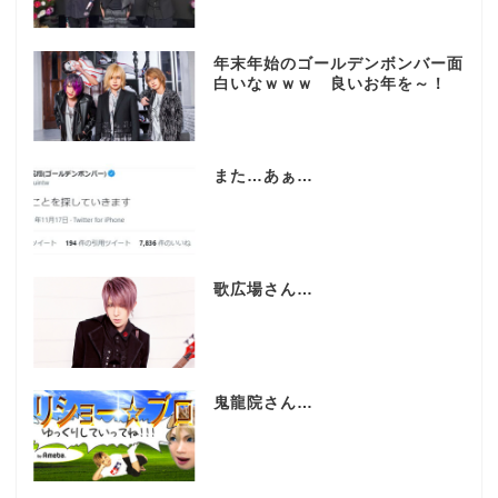
年末年始のゴールデンボンバー面
白いなｗｗｗ 良いお年を～！
また…あぁ…
歌広場さん…
鬼龍院さん…