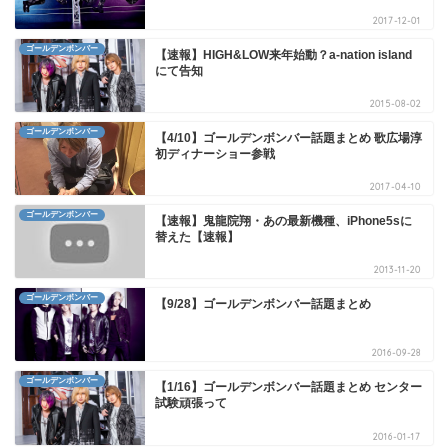
2017-12-01
ゴールデンボンバー
【速報】HIGH&LOW来年始動？a-nation island
にて告知
2015-08-02
ゴールデンボンバー
【4/10】ゴールデンボンバー話題まとめ 歌広場淳
初ディナーショー参戦
2017-04-10
ゴールデンボンバー
【速報】鬼龍院翔・あの最新機種、iPhone5sに
替えた【速報】
2013-11-20
ゴールデンボンバー
【9/28】ゴールデンボンバー話題まとめ
2016-09-28
ゴールデンボンバー
【1/16】ゴールデンボンバー話題まとめ センター
試験頑張って
2016-01-17