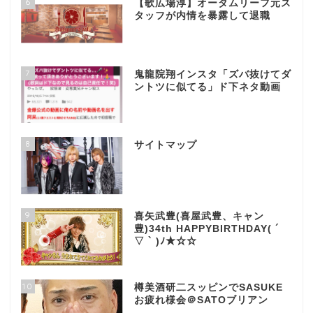
6
【歌広場淳】オータムリーフ元ス
タッフが内情を暴露して退職
7
鬼龍院翔インスタ「ズバ抜けてダ
ントツに似てる」ド下ネタ動画
8
サイトマップ
9
喜矢武豊(喜屋武豊、キャン
豊)34th HAPPYBIRTHDAY( ´
▽ ` )ﾉ★☆☆
10
樽美酒研二スッピンでSASUKE
お疲れ様会＠SATOブリアン