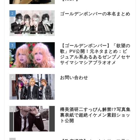
2
ゴールデンボンバーの本名まとめ
3
【ゴールデンボンバー】「欲望の
歌」PV公開！元ネタまとめ：ビ
ジュアル系あるあるゼンブノセヤ
サイマシマシアブラオオメ
4
お問い合わせ
5
樽美酒研二すっぴん解禁!?写真集
裏表紙で超絶イケメン素顔ショッ
ト公開