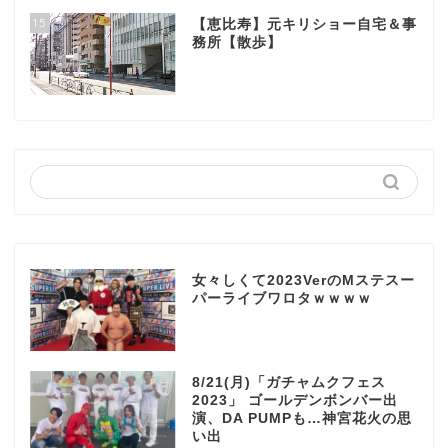
15
【恵比寿】元キリショー自宅＆事
務所【散歩】
女々しくて2023VerのMステスー
パーライブワロタｗｗｗｗ
8/21(月)「ガチャムクフェス
2023」 ゴールデンボンバー出
演、DA PUMPも…神宮花火の思
い出