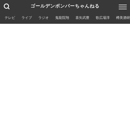
ゴールデンボンバーちゃんねる
テレビ
ライブ
ラジオ
鬼龍院翔
喜矢武豊
歌広場淳
樽美酒研