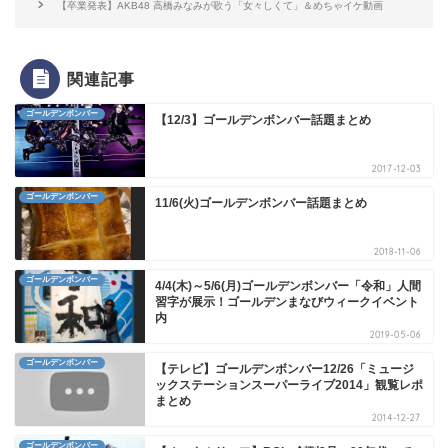
【卒業発表】AKB48 高橋みなみが歌う「女々しくて」＆めちゃイケ動画
関連記事
ゴールデンボンバー
【12/3】ゴールデンボンバー話題まとめ
2017-12-03
ゴールデンボンバー
11/6(火)ゴールデンボンバー話題まとめ
2018-11-06
ゴールデンボンバー
4/4(木)～5/6(月)ゴールデンボンバー「令和」人間
習字が展示！ゴールデンまなびウィークイベント
内
2019-05-06
ゴールデンボンバー
【テレビ】ゴールデンボンバー12/26「ミュージ
ックステーションスーパーライブ2014」観覧レポ
まとめ
2014-12-27
ゴールデンボンバー