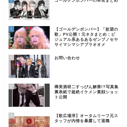
ゴールデンボンバーの本名まとめ
3
【ゴールデンボンバー】「欲望の
歌」PV公開！元ネタまとめ：ビ
ジュアル系あるあるゼンブノセヤ
サイマシマシアブラオオメ
4
お問い合わせ
5
樽美酒研二すっぴん解禁!?写真集
裏表紙で超絶イケメン素顔ショッ
ト公開
6
【歌広場淳】オータムリーフ元ス
タッフが内情を暴露して退職