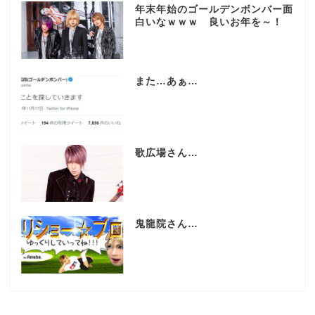
年末年始のゴールデンボンバー面
白いなｗｗｗ 良いお年を～！
また…あぁ…
歌広場さん…
鬼龍院さん…