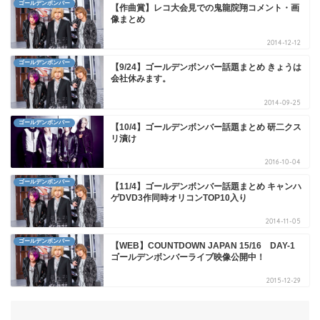
ゴールデンボンバー
【作曲賞】レコ大会見での鬼龍院翔コメント・画
像まとめ
2014-12-12
ゴールデンボンバー
【9/24】ゴールデンボンバー話題まとめ きょうは
会社休みます。
2014-09-25
ゴールデンボンバー
【10/4】ゴールデンボンバー話題まとめ 研二クス
リ漬け
2016-10-04
ゴールデンボンバー
【11/4】ゴールデンボンバー話題まとめ キャンハ
ゲDVD3作同時オリコンTOP10入り
2014-11-05
ゴールデンボンバー
【WEB】COUNTDOWN JAPAN 15/16 DAY-1
ゴールデンボンバーライブ映像公開中！
2015-12-29