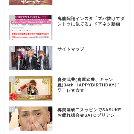
7
鬼龍院翔インスタ「ズバ抜けてダ
ントツに似てる」ド下ネタ動画
8
サイトマップ
9
喜矢武豊(喜屋武豊、キャン
豊)34th HAPPYBIRTHDAY( ´
▽ ` )ﾉ★☆☆
10
樽美酒研二スッピンでSASUKE
お疲れ様会＠SATOブリアン