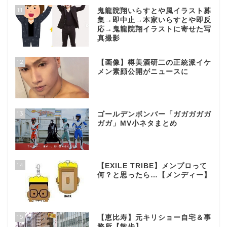
11
鬼龍院翔いらすとや風イラスト募
集→即中止→本家いらすとや即反
応→鬼龍院翔イラストに寄せた写
真撮影
12
【画像】樽美酒研二の正統派イケ
メン素顔公開がニュースに
13
ゴールデンボンバー「ガガガガガ
ガガ」MV小ネタまとめ
14
【EXILE TRIBE】メンプロって
何？と思ったら…【メンディー】
15
【恵比寿】元キリショー自宅＆事
務所【散歩】