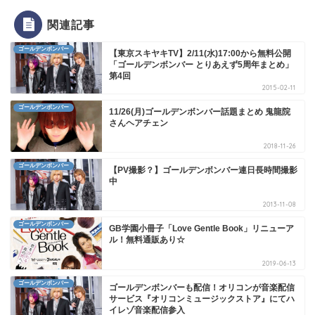
関連記事
ゴールデンボンバー
【東京スキヤキTV】2/11(水)17:00から無料公開
「ゴールデンボンバー とりあえず5周年まとめ」
第4回
2015-02-11
ゴールデンボンバー
11/26(月)ゴールデンボンバー話題まとめ 鬼龍院
さんヘアチェン
2018-11-26
ゴールデンボンバー
【PV撮影？】ゴールデンボンバー連日長時間撮影
中
2013-11-08
ゴールデンボンバー
GB学園小冊子「Love Gentle Book」リニューア
ル！無料通販あり☆
2019-06-13
ゴールデンボンバー
ゴールデンボンバーも配信！オリコンが音楽配信
サービス『オリコンミュージックストア』にてハ
イレゾ音楽配信参入