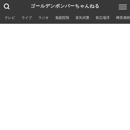
ゴールデンボンバーちゃんねる
テレビ
ライブ
ラジオ
鬼龍院翔
喜矢武豊
歌広場淳
樽美酒研