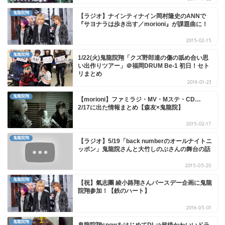
鬼龍院翔
【ラジオ】ナインティナイン岡村隆史のANNで
『サヨナラは歩き出す／morioni』が課題曲に！
2015-02-15
鬼龍院翔
1/22(火)鬼龍院翔「クズ野郎達の傷の舐め合い思
い出作りツアー」＠福岡DRUM Be-1 初日！セト
リまとめ
2019-01-23
鬼龍院翔
【morioni】ファミラジ・MV・Mステ・CD…
2/17に出た情報まとめ【森友×鬼龍院】
2015-02-17
鬼龍院翔
【ラジオ】5/19「back numberのオールナイトニ
ッポン」鬼龍院さんと大竹しのぶさんの舞台の話
2015-05-20
鬼龍院翔
【祝】氣志團 綾小路翔さんバースデー企画に鬼龍
院翔参加！【鉄のハート】
2016-05-01
鬼龍院翔
鬼龍院翔snowをはじめてDL⇒超絶かわいいドラ