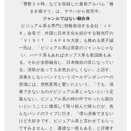
「警察２４時」などを収録した最新アルバム「種
まき蔵ぞう」は、ヤマハから発売中。
ジャンルではない融合体
ビジュアル系を専門に情報発信する会社「ＪＶ
Ｋ」会長で、外国に日本文化を紹介する観光庁の
「ＶＩＳＩＴ ＪＡＰＡＮ大使」も務める星子誠
一氏は、「ビジュアル系は音楽のジャンルじゃな
い。ハード系もあればポップス系も歌謡曲もあ
る。それが全部融合し、日本独自の音になってい
る。演歌があっても全然おかしくない」と話す。
演奏をしないバンドというゴールデンボンバーの
登場には、突然変異と驚いたという。「でも、演
奏できないものがビジュアル系じゃないという定
義もない。ビジュアル系の枠の中でやったら面白
いということに徹底して取り組んだ彼らだが、色
んなバンドのライブに行き、『僕ら演奏できない
けど大好きです。ビジュアル系と言わせてもらっ
てすみません』と、謙虚な一面もある」と評価す