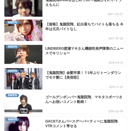
えもんに
2017-03-07
鬼龍院翔
【速報】鬼龍院翔、紅白落ちてバイトも落ちる 今
年は元旦バイトなし
2017-01-03
鬼龍院翔
LINDBERG渡瀬マキさん機能性発声障害のニュー
スでキリショー
2018-04-13
鬼龍院翔
【鬼龍院翔】金髪卒業！？1年ぶりトーンダウン
でモテ髪に【美容院】
2015-11-25
鬼龍院翔
ゴールデンボンバー鬼龍院翔、マキタスポーツさ
んへお祝いコメント動画！
2018-02-09
鬼龍院翔
GACKTさんバースデーパーティーに鬼龍院翔
VTRコメント寄せる