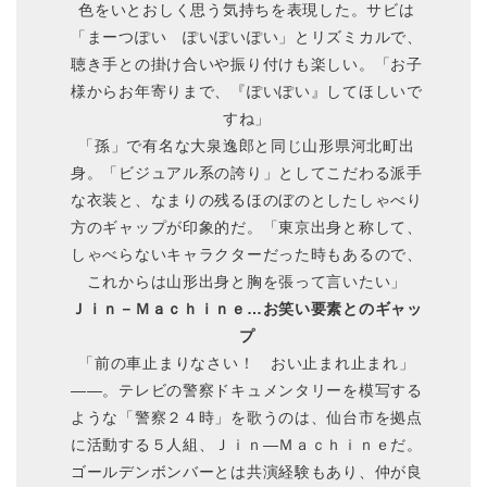
色をいとおしく思う気持ちを表現した。サビは
「まーつぽい ぽいぽいぽい」とリズミカルで、
聴き手との掛け合いや振り付けも楽しい。「お子
様からお年寄りまで、『ぽいぽい』してほしいで
すね」
「孫」で有名な大泉逸郎と同じ山形県河北町出
身。「ビジュアル系の誇り」としてこだわる派手
な衣装と、なまりの残るほのぼのとしたしゃべり
方のギャップが印象的だ。「東京出身と称して、
しゃべらないキャラクターだった時もあるので、
これからは山形出身と胸を張って言いたい」
Ｊｉｎ－Ｍａｃｈｉｎｅ…お笑い要素とのギャッ
プ
「前の車止まりなさい！ おい止まれ止まれ」
――。テレビの警察ドキュメンタリーを模写する
ような「警察２４時」を歌うのは、仙台市を拠点
に活動する５人組、Ｊｉｎ―Ｍａｃｈｉｎｅだ。
ゴールデンボンバーとは共演経験もあり、仲が良