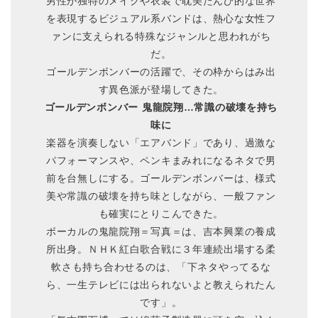
男性が独特のメイクや衣装で耽美たんび的な世界
を表現するビジュアル系バンドは、熱心な女性フ
ァンに支えられる特殊なジャンルと思われがち
だ。
ゴールデンボンバーの活躍で、その枠からはみ出
す異色派が登場してきた。
ゴールデンボンバー 鬼龍院翔…常識の破壊を持ち
味に
楽器を演奏しない「エアバンド」であり、過激な
パフォーマンスや、ペンキまみれになるネタで男
前を台無しにする。ゴールデンボンバーは、様式
美や常識の破壊を持ち味としながら、一般ファン
も確実にとりこんできた。
ボーカルの鬼龍院翔＝写真＝は、吉本興業の養成
所出身。ＮＨＫ紅白歌合戦に３年連続出場する柔
軟さも持ち合わせるのは、「下ネタやってるな
ら、一生テレビには出られないよと教えられたん
です」。