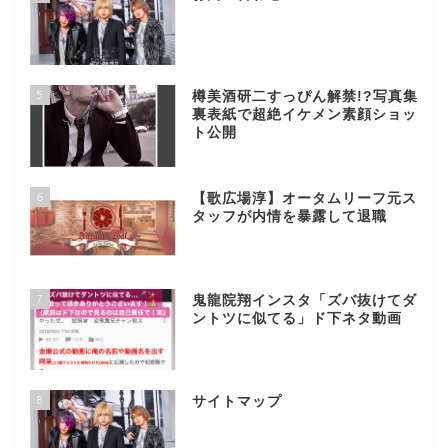
5
樽美酒研二すっぴん解禁!?写真集
裏表紙で超絶イケメン素顔ショッ
ト公開
6
【歌広場淳】オータムリーフ元ス
タッフが内情を暴露して退職
7
鬼龍院翔インスタ「ズバ抜けてダ
ントツに似てる」ド下ネタ動画
8
サイトマップ