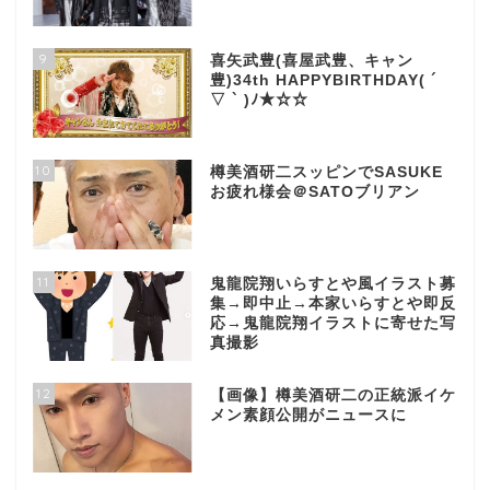
9
喜矢武豊(喜屋武豊、キャン
豊)34th HAPPYBIRTHDAY( ´
▽ ` )ﾉ★☆☆
10
樽美酒研二スッピンでSASUKE
お疲れ様会＠SATOブリアン
11
鬼龍院翔いらすとや風イラスト募
集→即中止→本家いらすとや即反
応→鬼龍院翔イラストに寄せた写
真撮影
12
【画像】樽美酒研二の正統派イケ
メン素顔公開がニュースに