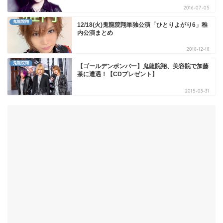
2016-07-05
鬼龍院翔
12/18(火)鬼龍院翔単独公演「ひとりよがり6」稚
内公演まとめ
2018-12-18
鬼龍院翔
【ゴールデンボンバー】鬼龍院翔、美容院で加藤
茶に遭遇！【CDプレゼント】
2015-03-31