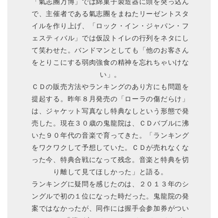
「氣志團万博」では綿菓子製造器に頭を突っ込ん
で、主催者である氣志團をまねたリーゼントスタ
イルを作り上げ、「ロック・イン・ジャパン・フ
ェスティバル」では仮設トイレの行列をネタにし
て笑わせた。バンドマンとしても「他のお客さん
をとりこにする弱肉強食の精神を忘れちゃいけな
い」。
ＣＤの販売方法やランキングのあり方にも問題を
提起する。昨年８月発売の「ローラの傷だらけ」
は、ジャケット写真なし特典なしという形態で発
売した。現在３０歳の鬼龍院は、ＣＤバブルに沸
いた９０年代の音楽で育ってきた。「ランキング
をワクワクして予想していた。ＣＤが売れなくな
った今、特典合戦になって残念。音楽と特典を切
り離して見てほしかった」と語る。
ランキングに疑問を感じたのは、２０１３年のシ
ングルで初の１位になった時だった。鬼龍院の発
案ではなかったが、同作には握手会参加券がつい