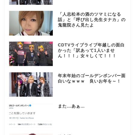
「人志松本の酒のツマミになる
話」と「呼び出し先生タナカ」の
鬼龍院さん見たよ
CDTVライブライブ年越しの面白
かった「訳あって1人いませ
ん！！！」女々しくて！！！
年末年始のゴールデンボンバー面
白いなｗｗｗ 良いお年を～！
また…あぁ…