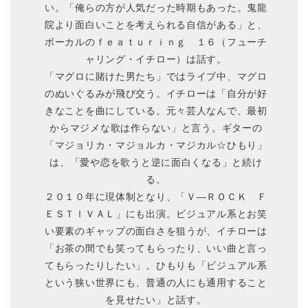
い。「俺らの方が人気だった時期もあった。鬼龍
院より面白いことを考えられる自信がある」と、
ボーカルのｆｅａｔｕｒｉｎｇ １６（フューチ
ャリング・イチロー）は話す。
「マグロに賭けた男たち」ではライブ中、マグロ
のぬいぐるみが飛び交う。イチローは「自分が好
きなことを曲にしている。元々芸人なんで、最初
からマジメな歌は作らない」と言う。ギターの
「マジョリカ・マジョルカ・マジカル☆ひもり」
は、「愛や恋を歌うと逆に面白くなる」と続け
る。
２０１０年に現体制となり、「Ｖ―ＲＯＣＫ Ｆ
ＥＳＴＩＶＡＬ」にも出演。ビジュアル系とお笑
い要素のギャップの面白さを狙うが、イチローは
「お茶の間でも笑ってもらったり、いい曲と言っ
てもらったりしたい」。ひもりも「ビジュアル系
という狭い世界にも、普通の人にも通用すること
を見せたい」と話す。