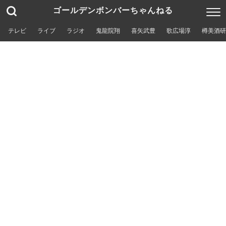
ゴールデンボンバーちゃんねる
テレビ
ライブ
ラジオ
鬼龍院翔
喜矢武豊
歌広場淳
樽美酒研