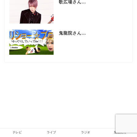
歌広場さん…
鬼龍院さん…
テレビ
ライブ
ラジオ
鬼龍院翔