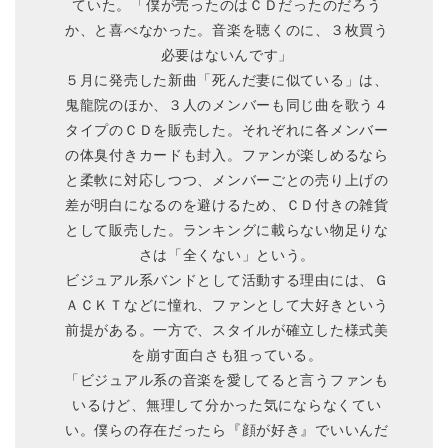
ていた。「僕が売ったのはＣＤだったのだろう
か、と喜べなかった。音楽を聴くのに、３枚買う
必要はないんです」
５月に発売した新曲「死んだ妻に似ている」は、
鬼龍院のほか、３人のメンバーも同じ曲を歌う４
タイプのＣＤを販売した。それぞれに各メンバー
の体臭付きカードも封入。ファンが楽しめるなら
と柔軟に対応しつつ、メンバーごとの売り上げの
差が明白になるのを避けるため、ＣＤ付きの雑貨
として販売した。ランキングに載らない物足りな
さは「全くない」という。
ビジュアル系バンドとして活動する理由には、Ｇ
ＡＣＫＴなどに憧れ、ファンとして大好きという
前提がある。一方で、スタイルが確立した様式美
を崩す面白さも狙っている。
「ビジュアル系の音楽を愛してると言うファンも
いるけど、無理して分かった気にならなくてい
い。僕らの存在だったら『顔が好き』でいいんだ