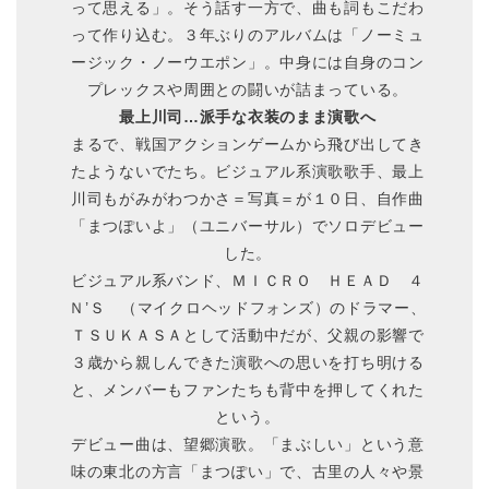
って思える」。そう話す一方で、曲も詞もこだわ
って作り込む。３年ぶりのアルバムは「ノーミュ
ージック・ノーウエポン」。中身には自身のコン
プレックスや周囲との闘いが詰まっている。
最上川司…派手な衣装のまま演歌へ
まるで、戦国アクションゲームから飛び出してき
たようないでたち。ビジュアル系演歌歌手、最上
川司もがみがわつかさ＝写真＝が１０日、自作曲
「まつぽいよ」（ユニバーサル）でソロデビュー
した。
ビジュアル系バンド、ＭＩＣＲＯ ＨＥＡＤ ４
Ｎ’Ｓ （マイクロヘッドフォンズ）のドラマー、
ＴＳＵＫＡＳＡとして活動中だが、父親の影響で
３歳から親しんできた演歌への思いを打ち明ける
と、メンバーもファンたちも背中を押してくれた
という。
デビュー曲は、望郷演歌。「まぶしい」という意
味の東北の方言「まつぽい」で、古里の人々や景