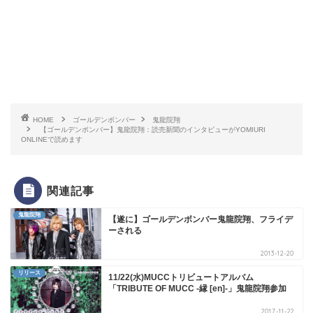
HOME
ゴールデンボンバー
鬼龍院翔
【ゴールデンボンバー】鬼龍院翔：読売新聞のインタビューがYOMIURI
ONLINEで読めます
関連記事
鬼龍院翔
【遂に】ゴールデンボンバー鬼龍院翔、フライデ
ーされる
2013-12-20
リリース
11/22(水)MUCCトリビュートアルバム
「TRIBUTE OF MUCC -縁 [en]-」鬼龍院翔参加
2017-11-22