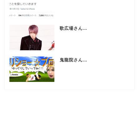
歌広場さん…
鬼龍院さん…