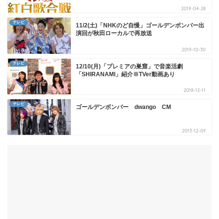
2019-04-28
テレビ
11/2(土)「NHKのど自慢」ゴールデンボンバー出
演回が秋田ローカルで再放送
2019-10-30
テレビ
12/10(月)「プレミアの巣窟」で音楽活劇
「SHIRANAMI」紹介※TVer動画あり
2018-12-11
テレビ
ゴールデンボンバー dwango CM
2013-12-09