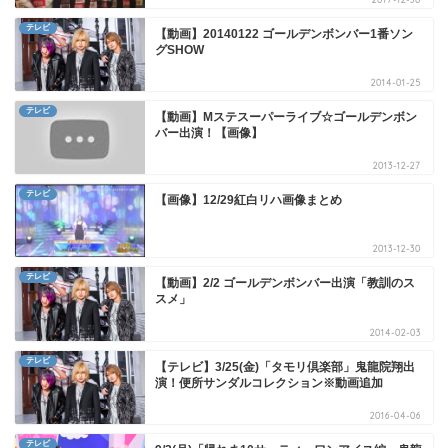
テレビ
【動画】20140122 ゴールデンボンバー1番ソン
グSHOW
2014-01-25
テレビ
【動画】Mステスーパーライブ☆ゴールデンボン
バー出演！【画像】
2013-12-27
テレビ
【画像】12/29紅白リハ画像まとめ
2013-12-30
テレビ
【動画】2/2 ゴールデンボンバー出演「教訓のス
スメ」
2014-02-03
テレビ
【テレビ】3/25(金)「タモリ倶楽部」鬼龍院翔出
演！便所サンダルコレクション※動画追加
2016-04-06
テレビ