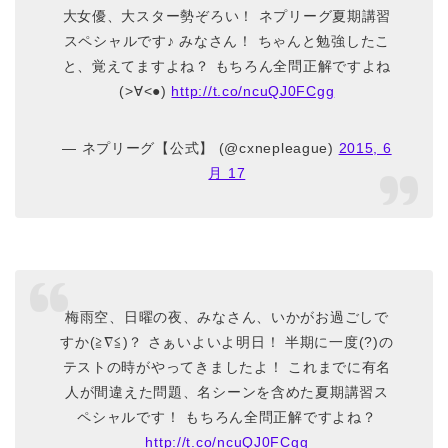
大女優、大スター勢ぞろい！ ネプリーグ夏期講習
スペシャルです♪ みなさん！ ちゃんと勉強したこ
と、覚えてますよね？ もちろん全問正解ですよね
(>∀<●)
http://t.co/ncuQJ0FCgg
— ネプリーグ【公式】 (@cxnepleague)
2015, 6
月 17
梅雨空、日曜の夜、みなさん、いかがお過ごしで
すか(≧∇≦)？ さぁいよいよ明日！ 半期に一度(?)の
テストの時がやってきましたよ！ これまでに有名
人が間違えた問題、名シーンを含めた夏期講習ス
ペシャルです！ もちろん全問正解ですよね？
http://t.co/ncuQJ0FCgg