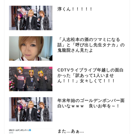
淳くん！！！！！
「人志松本の酒のツマミになる
話」と「呼び出し先生タナカ」の
鬼龍院さん見たよ
CDTVライブライブ年越しの面白
かった「訳あって1人いませ
ん！！！」女々しくて！！！
年末年始のゴールデンボンバー面
白いなｗｗｗ 良いお年を～！
また…あぁ…