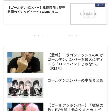
【ゴールデンボンバー】鬼龍院翔：読売
新聞のインタビューがYOMIURI ...
1
【悲報】ドラゴンアッシュのKjが
ゴールデンボンバーを盛大にディ
スる「ロックバンドじゃない」
【RIJF】
2
ゴールデンボンバーの本名まとめ
3
【ゴールデンボンバー】「欲望の
歌」PV公開！元ネタまとめ：ビ