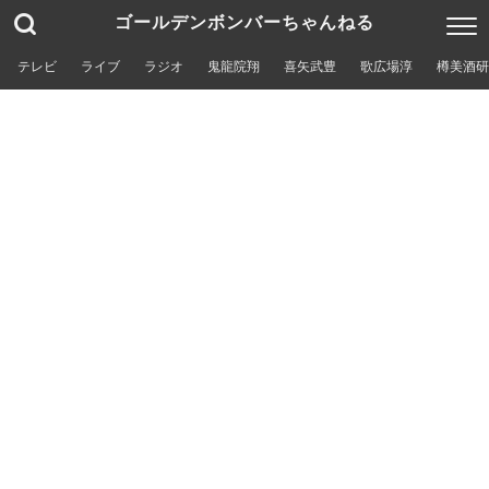
ゴールデンボンバーちゃんねる
テレビ
ライブ
ラジオ
鬼龍院翔
喜矢武豊
歌広場淳
樽美酒研