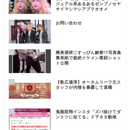
ジュアル系あるあるゼンブノセヤ
サイマシマシアブラオオメ
4
お問い合わせ
5
樽美酒研二すっぴん解禁!?写真集
裏表紙で超絶イケメン素顔ショッ
ト公開
6
【歌広場淳】オータムリーフ元ス
タッフが内情を暴露して退職
7
鬼龍院翔インスタ「ズバ抜けてダ
ントツに似てる」ド下ネタ動画