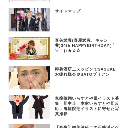
8
サイトマップ
9
喜矢武豊(喜屋武豊、キャン
豊)34th HAPPYBIRTHDAY( ´
▽ ` )ﾉ★☆☆
10
樽美酒研二スッピンでSASUKE
お疲れ様会＠SATOブリアン
11
鬼龍院翔いらすとや風イラスト募
集→即中止→本家いらすとや即反
応→鬼龍院翔イラストに寄せた写
真撮影
12
【画像】樽美酒研二の正統派イケ