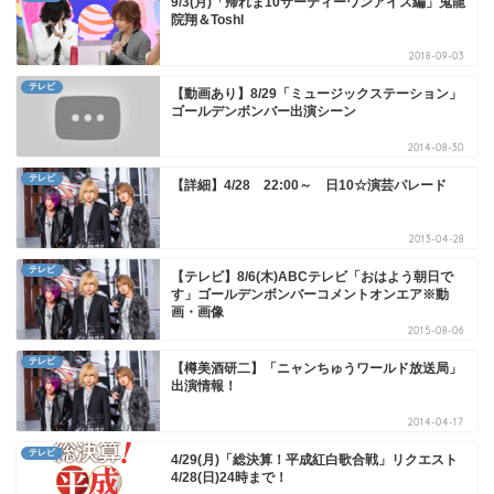
9/3(月)「帰れま10サーティーワンアイス編」鬼龍
院翔＆Toshl
2018-09-03
テレビ
【動画あり】8/29「ミュージックステーション」
ゴールデンボンバー出演シーン
2014-08-30
テレビ
【詳細】4/28 22:00～ 日10☆演芸パレード
2013-04-28
テレビ
【テレビ】8/6(木)ABCテレビ「おはよう朝日で
す」ゴールデンボンバーコメントオンエア※動
画・画像
2015-08-06
テレビ
【樽美酒研二】「ニャンちゅうワールド放送局」
出演情報！
2014-04-17
テレビ
4/29(月)「総決算！平成紅白歌合戦」リクエスト
4/28(日)24時まで！