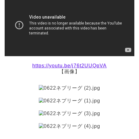
https://youtu.be/j76t2UUQpVA
【画像】