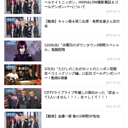
ールナイトニッポン」HiGH&LOW撮影裏話＆ゴ
ールデンボンバーについて
2015-10-17
テレビ
【動画】キャン様＆研二出席・角野友基さん壮行
会
2014-02-01
テレビ
12/26(水)「水曜日のダウンタウン2時間スペシャ
ル」鬼龍院翔
2018-12-26
テレビ
1/3(火)「たけしのこれがホントのニッポン芸能
史〜コミックソング編」に紅白ゴールデンボンバ
ー！動画&画像
2017-01-02
テレビ
CDTVライブライブ年越しの面白かった「訳あっ
て1人いません！！！」女々しくて！！！
2022-01-02
テレビ
【動画】金爆一家 春の1時間SP告知