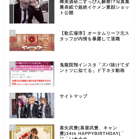
5
樽美酒研二すっぴん解禁!?写真集
裏表紙で超絶イケメン素顔ショッ
ト公開
6
【歌広場淳】オータムリーフ元ス
タッフが内情を暴露して退職
7
鬼龍院翔インスタ「ズバ抜けてダ
ントツに似てる」ド下ネタ動画
8
サイトマップ
9
喜矢武豊(喜屋武豊、キャン
豊)34th HAPPYBIRTHDAY( ´