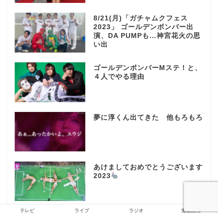
8/21(月)「ガチャムクフェス
2023」 ゴールデンボンバー出
演、DA PUMPも…神宮花火の思
い出
ゴールデンボンバーMステ！と、
４人でやる理由
夢に淳くん出てきた 他もろもろ
あけましておめでとうございます
2023
テレビ
ライブ
ラジオ
鬼龍院翔
SASUKE2022ゴールデンボンバ