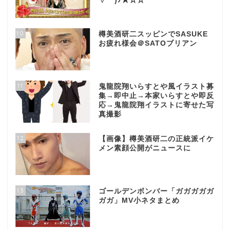
▽ ` )ﾉ★☆☆
10
樽美酒研二スッピンでSASUKE
お疲れ様会＠SATOブリアン
11
鬼龍院翔いらすとや風イラスト募
集→即中止→本家いらすとや即反
応→鬼龍院翔イラストに寄せた写
真撮影
12
【画像】樽美酒研二の正統派イケ
メン素顔公開がニュースに
13
ゴールデンボンバー「ガガガガガ
ガガ」MV小ネタまとめ