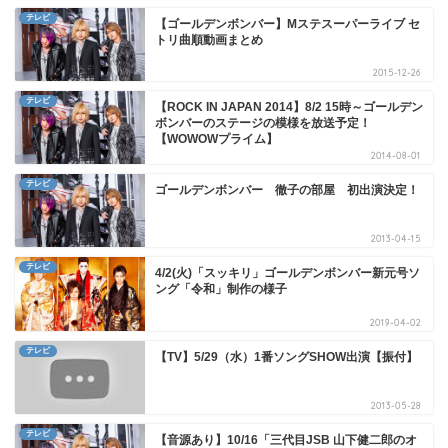
テレビ
【ゴールデンボンバー】Mステスーパーライブ セ
トリ曲順動画まとめ
2015-12-26
テレビ
【ROCK IN JAPAN 2014】8/2 15時～ゴールデン
ボンバーのステージの模様を放送予定！
【WOWOWプライム】
2014-08-01
テレビ
ゴールデンボンバー 徹子の部屋 初出演決定！
2013-04-15
テレビ
4/2(火)「スッキリ」ゴールデンボンバー新元号ソ
ング「令和」制作の様子
2019-04-02
テレビ
【TV】5/29（水）1番ソングSHOW出演【振付】
2013-05-28
テレビ
【音源あり】10/16「三代目JSB 山下健二郎のオ