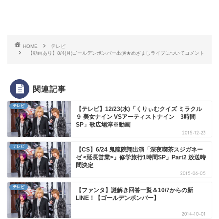
HOME
テレビ
【動画あり】8/4(月)ゴールデンボンバー出演★めざましライブについてコメント
関連記事
テレビ
【テレビ】12/23(水)「くりぃむクイズ ミラクル
９ 美女ナイン VSアーティストナイン 3時間
SP」歌広場淳※動画
2015-12-23
テレビ
【CS】6/24 鬼龍院翔出演「深夜喫茶スジガネー
ゼ <延長営業>」修学旅行1時間SP」Part2 放送時
間決定
2015-06-05
テレビ
【ファンタ】謎解き回答一覧＆10/7からの新
LINE！【ゴールデンボンバー】
2014-10-01