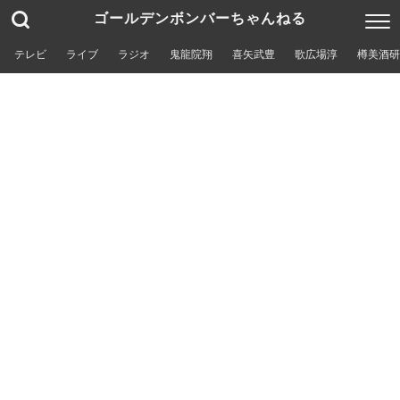
ゴールデンボンバーちゃんねる
テレビ
ライブ
ラジオ
鬼龍院翔
喜矢武豊
歌広場淳
樽美酒研