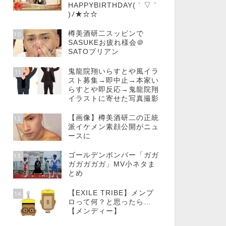
HAPPYBIRTHDAY( ´ ▽ `
)ﾉ★☆☆
樽美酒研二スッピンで
10
SASUKEお疲れ様会＠
SATOブリアン
鬼龍院翔いらすとや風イラ
11
スト募集→即中止→本家い
らすとや即反応→鬼龍院翔
イラストに寄せた写真撮影
【画像】樽美酒研二の正統
12
派イケメン素顔公開がニュ
ースに
ゴールデンボンバー「ガガ
13
ガガガガガ」MV小ネタま
とめ
【EXILE TRIBE】メンプ
14
ロって何？と思ったら…
【メンディー】