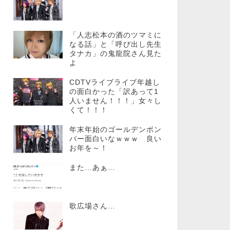
「人志松本の酒のツマミに
なる話」と「呼び出し先生
タナカ」の鬼龍院さん見た
よ
CDTVライブライブ年越し
の面白かった「訳あって1
人いません！！！」女々し
くて！！！
年末年始のゴールデンボン
バー面白いなｗｗｗ 良い
お年を～！
また…あぁ…
歌広場さん…