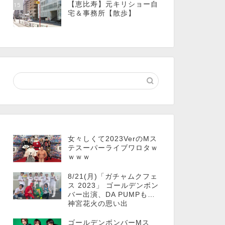
【恵比寿】元キリショー自
15
宅＆事務所【散歩】
女々しくて2023VerのMス
テスーパーライブワロタｗ
ｗｗｗ
8/21(月)「ガチャムクフェ
ス 2023」 ゴールデンボン
バー出演、DA PUMPも…
神宮花火の思い出
ゴールデンボンバーMス