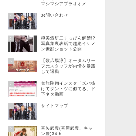
マシマシアブラオオメ
お問い合わせ
4
樽美酒研二すっぴん解禁!?
5
写真集裏表紙で超絶イケメ
ン素顔ショット公開
【歌広場淳】オータムリー
6
フ元スタッフが内情を暴露
して退職
鬼龍院翔インスタ「ズバ抜
7
けてダントツに似てる」ド
下ネタ動画
サイトマップ
8
喜矢武豊(喜屋武豊、キャ
9
ン豊)34th