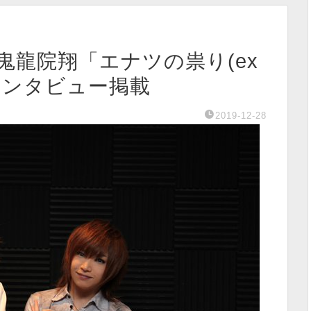
聞」鬼龍院翔「エナツの祟り(ex
インタビュー掲載
2019-12-28