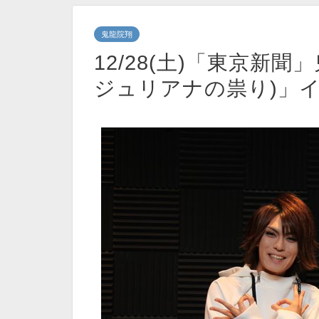
鬼龍院翔
12/28(土)「東京新
ジュリアナの祟り)」