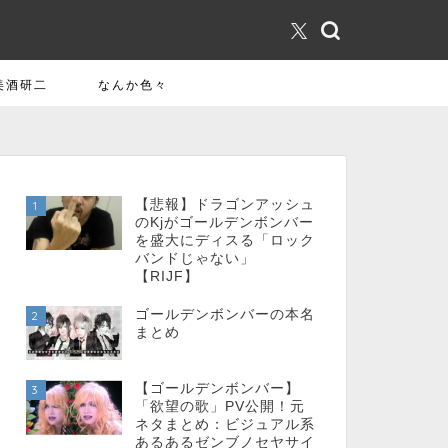
美酒研二
なんか色々
【悲報】ドラゴンアッシュ
1
のKjがゴールデンボンバー
を盛大にディスる「ロック
バンドじゃない」
【RIJF】
ゴールデンボンバーの本名
2
まとめ
【ゴールデンボンバー】
3
「欲望の歌」PV公開！元
ネタまとめ：ビジュアル系
あるあるゼンブノセヤサイ