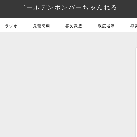
ゴールデンボンバーちゃんねる
ラジオ
鬼龍院翔
喜矢武豊
歌広場淳
樽