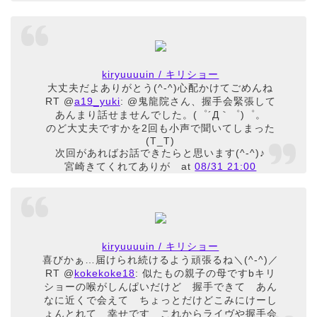
kiryuuuuin / キリショー
大丈夫だよありがとう(^-^)心配かけてごめんね
RT @
a19_yuki
: @鬼龍院さん、握手会緊張して
あんまり話せませんでした。(゜´Д｀゜)゜。
のど大丈夫ですかを2回も小声で聞いてしまった
(T_T)
次回があればお話できたらと思います(^-^)♪
宮崎きてくれてありが
at
08/31 21:00
kiryuuuuin / キリショー
喜びかぁ…届けられ続けるよう頑張るね＼(^-^)／
RT @
kokekoke18
: 似たもの親子の母ですbキリ
ショーの喉がしんぱいだけど 握手できて あん
なに近くで会えて ちょっとだけどこみにけーし
ょんとれて 幸せです これからライヴや握手会