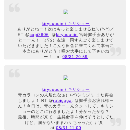
kiryuuuuin / キリショー
ありがとねー！次はもっと楽しませるね＼(^-^)／
RT @
capi3606
: @
kiryuuuuin
宮崎握手会ありが
とーーん！（≧∇≦）友達一同すんごく楽しませて
いただきました！こんな田舎に来てくれて本当に
本当にありがとう！喉お大事にして下さいね
ー！
at
08/31 20:59
kiryuuuuin / キリショー
青カラコンの人居たなぁ(⊃-^)シミジミ また再会
しましょ！ RT @
rabigaga
: @握手会お疲れ様ー
ん！今日は、青のカラーコんタクトして、キリシ
ョーのとこに行きましたよ！分かったかな？
最後、時間が来て一生懸命手を伸ばそうとしてた
けど、届かないままハケちゃった( ；´Д
at
08/31 21:00