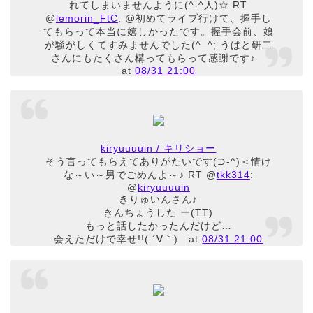
れてしまいませんように(^-^人)☆ RT
@
lemorin_FtC
: @初めてライブ行けて、握手し
てもらって本当に嬉しかったです。握手会前、娘
が騒がしくてすみませんでした(^_^; うぱと研二
さんにもたくさん構ってもらって感謝です♪
at
08/31 21:00
kiryuuuuin / キリショー
そう言ってもらえてありがたいです(⊃-^)＜情け
な～い～男でごめんよ～♪ RT @
tkk314
:
@
kiryuuuuin
きりゅいんさん♪
きんちょうした ー(TT)
もっと話したかったんだけど…
会えただけで幸せ!!( ´∀｀)
at
08/31 21:00