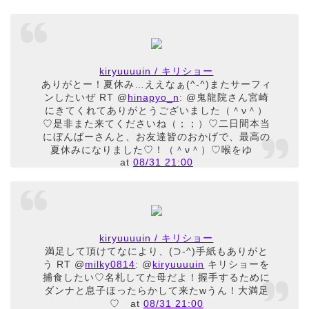
kiryuuuuin / キリショー
ありがとー！夏休み…ええなぁ(^-^)またサーフィ
ンしたいぜ RT @
hinapyo_n
: @鬼龍院さん宮崎
にきてくれてありがとうございました（＾ν＾）
♡是非また来てくださいね（；；）♡二日間本当
にぼんばーさんと、お友達皆のおかげで、最高の
夏休みになりました♡！（＾ν＾）♡喉をゆ
at
08/31 21:00
kiryuuuuin / キリショー
満足して頂けてなにより、(⊃-^)手紙もありがと
う RT @
milky0814
: @
kiryuuuuin
キリショーを
捕食したい♡名札してた母だよ！握手するために
ダンナと息子ほったらかして来たwうん！大満足
♡
at
08/31 21:00