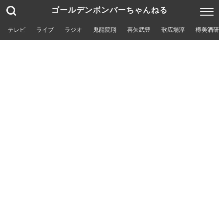
ゴールデンボンバーちゃんねる
テレビ
ライブ
ラジオ
鬼龍院翔
喜矢武豊
歌広場淳
樽美酒研