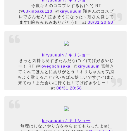
今度キミのコスプレするね(^-^) RT
@
63kinbaku118
: @
kiryuuuuin
翔さんのコスプ
レでさんせん!!泣きそうになった～翔さん愛して
ます!!腕もみもみありがとう!!
at
08/31 20:58
kiryuuuuin / キリショー
きっと気持ち良すぎたんだな(⊃-^)てげ好きやじ
ー！ RT @
lovegbchisaka
: @
kiryuuuuin
宮崎き
てくれてほんとにありがとう！キリちゃんが気持
ちよく歌えることがいちばん嬉しいです(^-^)また
来てね！また会いに行くね！てげ好きやじー！
at
08/31 20:58
kiryuuuuin / キリショー
無理はしないやり方をやらせてもらったよm(_