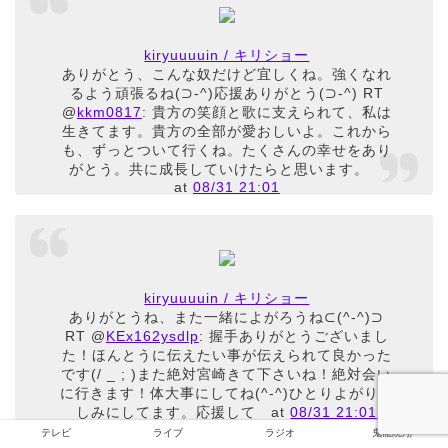
kiryuuuuin / キリショー
ありがとう、こんな奴だけど宜しくね。強くなれ
るよう頑張るね(⊃-^)応援ありがとう(⊃-^) RT
@
kkm0817
: 貴方の笑顔と歌に支えられて、私は
生きてます。貴方の全部が愛おしいよ。これから
も、ずっとついて行くね。たくさんの幸せをあり
がとう。共に成長していけたらと思います。
at
08/31 21:01
kiryuuuuin / キリショー
ありがとうね、また一緒によがろうね⊂(^-^)⊃
RT @
KEx162ysdlp
: 握手ありがとうございまし
た！ほんとうに伝えたい事が伝えられて良かった
です(/ _ ; )また絶対宮崎きて下さいね！絶対会い
に行きます！体大事にしてね(^-^)ひとりよがり楽
しみにしてます。応援して
at
08/31 21:01
テレビ
ライブ
ラジオ
鬼龍院翔