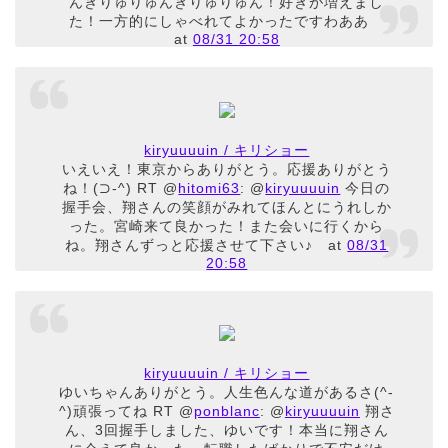
んきりゅりゅんきりゅりゅん！好きが増えまし
た！一方的にしゃべれてよかったですわああ
at
08/31 20:58
kiryuuuuin / キリショー
いえいえ！東京からありがとう。応援ありがとう
ね！(⊃-^) RT @
hitomi63
: @
kiryuuuuin
今日の
握手会、翔さんの笑顔がみれてほんとにうれしか
った。宮崎来て良かった！また会いに行くから
ね。翔さんずっと応援させて下さい♪
at
08/31
20:58
kiryuuuuin / キリショー
ゆいちゃんありがとう。人生色んな道があるさ(^-
^)頑張ってね RT @
ponblanc
: @
kiryuuuuin
翔さ
ん、3回握手しました、ゆいです！本当に翔さん