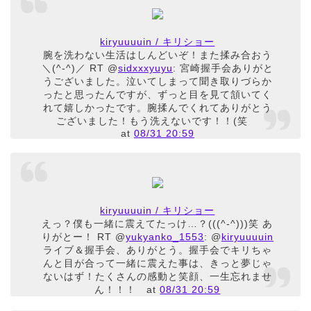
kiryuuuuin / キリショー
腕を洗わない生活はしんどいぞ！また揉み合おう
＼(^-^)／ RT @
sidxxxyuyu
: 宮崎握手会ありがと
うございました。泣いてしまって聞き取りづらか
ったと思ったんですが、ずっと目を見て頷いてく
れて嬉しかったです。腕揉んでくれてありがとう
ございました！もう洗えないです！！(笑
at
08/31 20:59
kiryuuuuin / キリショー
えっ？僕も一緒に震えてたっけ…？(((^-^)))笑 あ
りがとー！ RT @
yukyanko_1553
: @
kiryuuuuin
ライブ＆握手会、ありがとう。握手会でキリちゃ
んと目が合って一緒に震えた事は、きっと夢じゃ
ないはず！たくさんの感動と笑顔、一生忘れませ
ん！！！
at
08/31 20:59