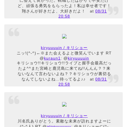
に会えて良かった。転職したばかりで不安だけ
ど、頑張る勇気をもらったよ！私は幸せ者です！
翔さんが好きだよ、大好きだよ！
at
08/31
20:58
kiryuuuuin / キリショー
ニッ!(^-^)←※また会えるよと微笑んでいます RT
@
kuraun1
: @
kiryuuuuin
キリショウ!!キリショウ!!ライブと握手会最高だっ
たよ^^また宮崎と鹿児島に来てね!!んんん？？来
ないなんて言わないよね？？キリショウが裏切る
なんてしないよね…待ってるよ♪♪
at
08/31
20:58
kiryuuuuin / キリショー
川名氏ありがとう。素敵な未来が訪れますよーに
(^-^人) RT @
atonuuuuuu
: @キリショー⊂(^-