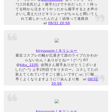
^)⊃川名氏だよ！握手だけで十分だった！！待っ
てる時から泣きそうやったから握手するとき声小
さいし震えたけどキリショーがちゃんと聞いてく
れて嬉しかったんだよ！頑張って進路決
at
08/31 20:58
kiryuuuuin / キリショー
最近コスプレの幅が広過ぎて誰のライブだかわか
らないわん！ありがとねー！(^-^) RT
@
kiku_1105
: @翔さん握手ありがとうございま
した(^-^) 上手2列目でキリタロー。コスしてたの
覚えてくれていてすごく嬉しいです(´;ω;`)♡喉、
早くよくなりますように♡あんまり無
at
08/31
20:58
kiryuuuuin / キリショー