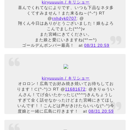
kiryuuuuin / キリショー
喜んでくれてなによりです、いつも下品なネタ多
くてすみません！また来るね～(^-^) RT
@
rnhdyk0707
: @
翔くん今日はありがとうございました！娘もよろ
こんでました(*^^)v
また宮崎にきてください。
また娘と愛にいきますね(*^ー^)
ゴールデんボンバー最高！
at
08/31 20:59
kiryuuuuin / キリショー
オロロン！広島でお好み焼き焼いてお待ちしてお
ります！⊂(^-^)⊃ RT @
11681672
: @きりゅうい
んさん！てげ会いたかったじ(*^^*)きんちょうし
すぎて全く話せなかったけどまた宮崎にきてほし
いんです！！こんどは声がきけたらいいな(^-^)今
度娘と一緒に広島に行きます！
at
08/31 20:59