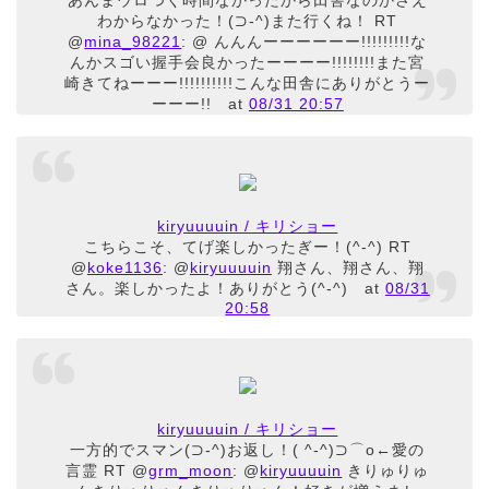
わからなかった！(⊃-^)また行くね！ RT
@
mina_98221
: @ んんんーーーーーー!!!!!!!!!な
んかスゴい握手会良かったーーーー!!!!!!!!また宮
崎きてねーーー!!!!!!!!!!こんな田舎にありがとうー
ーーー!!
at
08/31 20:57
kiryuuuuin / キリショー
こちらこそ、てげ楽しかったぎー！(^-^) RT
@
koke1136
: @
kiryuuuuin
翔さん、翔さん、翔
さん。楽しかったよ！ありがとう(^-^)
at
08/31
20:58
kiryuuuuin / キリショー
一方的でスマン(⊃-^)お返し！( ^-^)⊃⌒ο←愛の
言霊 RT @
grm_moon
: @
kiryuuuuin
きりゅりゅ