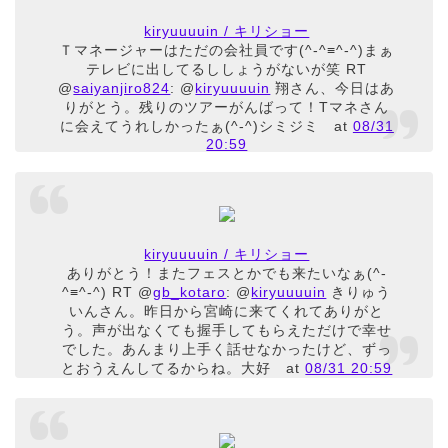
kiryuuuuin / キリショー
Ｔマネージャーはただの会社員です(^-^≡^-^)まぁ
テレビに出してるししょうがないが笑 RT
@
saiyanjiro824
: @
kiryuuuuin
翔さん、今日はあ
りがとう。残りのツアーがんばって！Tマネさん
に会えてうれしかったぁ(^-^)シミジミ
at
08/31
20:59
kiryuuuuin / キリショー
ありがとう！またフェスとかでも来たいなぁ(^-
^≡^-^) RT @
gb_kotaro
: @
kiryuuuuin
きりゅう
いんさん。昨日から宮崎に来てくれてありがと
う。声が出なくても握手してもらえただけで幸せ
でした。あんまり上手く話せなかったけど、ずっ
とおうえんしてるからね。大好
at
08/31 20:59