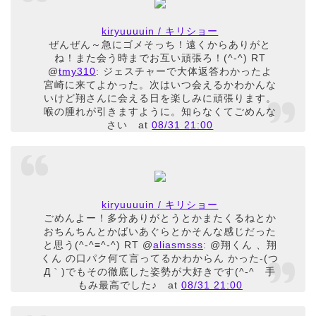
kiryuuuuin / キリショー
ぜんぜん～急にゴメそっち！遠くからありがと
ね！また会う時までお互い頑張ろ！(^-^) RT
@
tmy310
: ジェスチャーで大体返答わかったよ
宮崎に来てよかった。次はいつ会えるかわかんな
いけど翔さんに会える日を楽しみに頑張ります。
喉の腫れが引きますように。知らなくてごめんな
さい
at
08/31 21:00
kiryuuuuin / キリショー
ごめんよー！多分ありがとうとかまたくるねとか
おちんちんとかばいあぐらとかそんな感じだった
と思う(^-^≡^-^) RT @
aliasmsss
: @翔くん 、翔
くん の口パク何て言ってるかわからん かった-(つ
Д｀)でもその徹底した姿勢が大好きです(^-^ゞ手
もみ最高でした♪
at
08/31 21:00