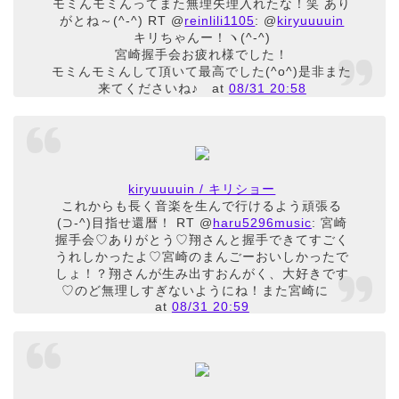
モミんモミんってまた無理矢理入れたな！笑 あり
がとね～(^-^) RT @
reinlili1105
: @
kiryuuuuin
キリちゃんー！ヽ(^-^)
宮崎握手会お疲れ様でした！
モミんモミんして頂いて最高でした(^o^)是非また
来てくださいね♪
at
08/31 20:58
kiryuuuuin / キリショー
これからも長く音楽を生んで行けるよう頑張る
(⊃-^)目指せ還暦！ RT @
haru5296music
: 宮崎
握手会♡ありがとう♡翔さんと握手できてすごく
うれしかったよ♡宮崎のまんごーおいしかったで
しょ！？翔さんが生み出すおんがく、大好きです
♡のど無理しすぎないようにね！また宮崎に
at
08/31 20:59