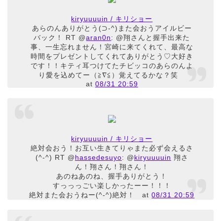
kiryuuuuin / キリショー
あらのんありがとう(⊃-^)また会おうアイルビー
バック！ RT @
aran0n
: @翔さんと握手出来た
事、一生忘れません！宮崎に来てくれて、最高な
時間をプレゼントしてくれてありがとう♡大好き
です！！キティ耳つけてたチビッコのあらのんよ
り愛を込めてー（≧∇≦）覚えてるかな？笑
at
08/31 20:59
kiryuuuuin / キリショー
絶対会おう！お互い生きてりゃまた必ず会えるさ
(^-^) RT @
hassedesuyo
: @
kiryuuuuin
翔さ
ん！翔さん！翔さん！
あのねあのね、握手ありがとう！
すっっっごい楽しかったーー！！！
絶対また会おうねー(^-^)絶対！
at
08/31 20:59