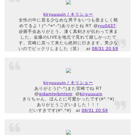
kiryuuuuin / キリショー
女性の中に居る少なめな男子をいつも羨ましく眺
めてるよ！(^-^≡^-^)ありがとね RT @
ryu0437
:
@握手会ありがとう。凄く真剣さが伝わって来ま
した。金爆のLIVEを地元で見れて嬉しかったで
す。宮崎に戻って来たら絶対に行きます。男少な
いのでビックリしました（笑）
at
08/31 20:59
kiryuuuuin / キリショー
ありがとう(^-^)また宮崎でね RT
@
gjdamtpjbmtpm
: @
kiryuuuuin
きりちゃん、ほんとに可愛かったです(#^.^#)
ありがとうございました！！！
だいすきです(#^.^#)
at
08/31 20:59