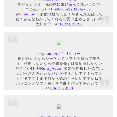
ありがとよぅ！俺の胸に飛び込んで来いよ⊂(^-
^)⊃ムアッ! RT @
kkum22319luvluv
:
@
kiryuuuuin
お疲れ様でした！翔さんがんばって
ね！みんなわかってくれる♡受け止めるぜっ(^-^)
大好き♡
at
08/31 20:58
kiryuuuuin / キリショー
曲が浮かぶならシーケンスソフトを買って作ろ
う、作曲しないなら仲間を先ずは集めるしかない
だ(^-^) RT @
Rura_Aqua
: 楽器を挫折したのでボ
ンバーさんみたいなバンド作りたいです！って言
った者です！まず何から始めたらいいですかね？
パソコンとソフト買う事？曲も作ってみたいで
at
08/31 20:58
kiryuuuuin / キリショー