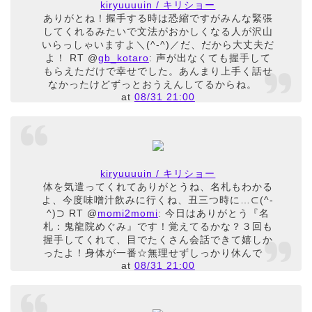
kiryuuuuin / キリショー
ありがとね！握手する時は恐縮ですがみんな緊張
してくれるみたいで文法がおかしくなる人が沢山
いらっしゃいますよ＼(^-^)／だ、だから大丈夫だ
よ！ RT @
gb_kotaro
: 声が出なくても握手して
もらえただけで幸せでした。あんまり上手く話せ
なかったけどずっとおうえんしてるからね。
at
08/31 21:00
kiryuuuuin / キリショー
体を気遣ってくれてありがとうね、名札もわかる
よ、今度味噌汁飲みに行くね、丑三つ時に…⊂(^-
^)⊃ RT @
momi2momi
: 今日はありがとう『名
札：鬼龍院めぐみ』です！覚えてるかな？３回も
握手してくれて、目でたくさん会話できて嬉しか
ったよ！身体が一番☆無理せずしっかり休んで
at
08/31 21:00