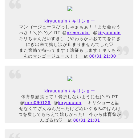
kiryuuuuin / キリショー
マンゴージュースびっしゃぁぁぁ！！また会おう
べさ！＼(^-^)／ RT @
arimozuku
: @
kiryuuuuin
キリちゃんだいすき(;_;)やわらかいおててをにぎ
にぎ出来て嬉し涙が止まりませんでした♡
また宮崎で待ってます！遠征もします！キリちゃ
んのマンゴージュース！！
at
08/31 21:00
kiryuuuuin / キリショー
体育祭頑張って！骨折しないようにね(^-^) RT
@
kairi090126
: @
kiryuuuuin
キリショーと話
せなくてざんねんだったけどぬいぐるみのはんけ
つを戻してもらえて嬉しかった! 今から体育祭が
んばるね♡
at
08/31 21:01