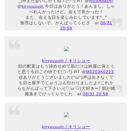
_)mまた会いに行くね！(^-^) RT @
RicoAdachi
:
@
kiryuuuuin
今日はありがとう！あんまし、しゃ
べれんかったけど、会えて良かった！
また、会える日を楽しみにしています^_^
無理はしないで、がんばってくださ
at
08/31
20:58
kiryuuuuin / キリショー
顔の配置はもう諦めせめて肌だけは綺麗に保とう
と思う今日この頃です(⊃-^) RT @
M0203K0223
:
@ありがとうございました(^ω^)声は出さなくて
も目と握手でじゅうぶん伝わりましたよ!!これか
らもがんばって下さい♪(♡’ω’♡)大好きー! 肌が綺
麗過ぎてびっくりでした
at
08/31 20:58
kiryuuuuin / キリショー