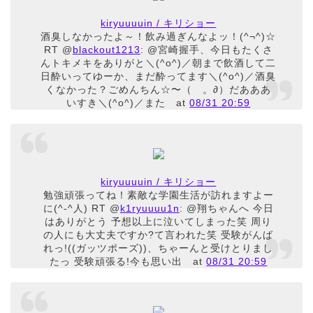
kiryuuuuin / キリショー
酒臭しなかったよ～！飲み過ぎんなよッ！(^¬^)☆
RT @
blackout1213
: @宮崎握手、今日もたくさ
んトキメキをありがと＼(^o^)／朝まで飲酒して二
日酔いってゆーか、まだ酔ってます＼(^o^)／酒臭
くなかった？ごめんちん☆〜（ゝ。∂）だあああ
いすき＼(^o^)／また
at
08/31 20:59
kiryuuuuin / キリショー
勉強頑張ってね！素敵な学園生活が訪れますよー
に(^-^人) RT @
k1ryuuuu1n
: @翔ちゃんへ 今日
はありがとう 予想以上に泣いてしまった笑 周り
の人にも大丈夫ですか?て言われた笑 受験がんば
れっ!((ガッツポーズ))、ちゃーんと受けとりまし
たっ 受験頑張る!今も思い出
at
08/31 20:59