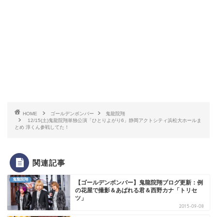
HOME
ゴールデンボンバー
鬼龍院翔
12/15(土)鬼龍院翔単独公演「ひとりよがり6」静岡アクトシティ浜松大ホールま
とめ 淳くん参戦してた！
関連記事
鬼龍院翔
【ゴールデンボンバー】鬼龍院翔ブログ更新：例
の花屋で撮影＆あばれる君＆西野カナ「トリセ
ツ」
2015-09-08