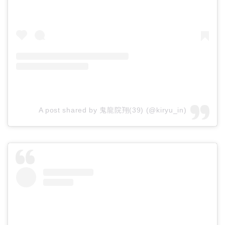
A post shared by 鬼龍院翔(39) (@kiryu_in)