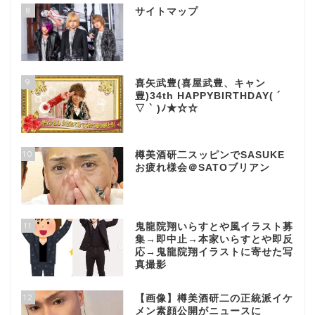
8
サイトマップ
9
喜矢武豊(喜屋武豊、キャン
豊)34th HAPPYBIRTHDAY( ´
▽ ` )ﾉ★☆☆
10
樽美酒研二スッピンでSASUKE
お疲れ様会＠SATOブリアン
11
鬼龍院翔いらすとや風イラスト募
集→即中止→本家いらすとや即反
応→鬼龍院翔イラストに寄せた写
真撮影
12
【画像】樽美酒研二の正統派イケ
メン素顔公開がニュースに