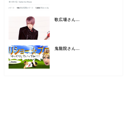
歌広場さん…
鬼龍院さん…