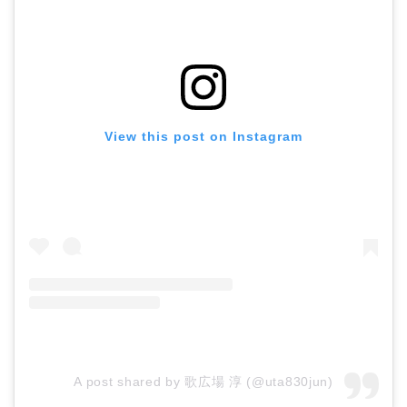
View this post on Instagram
A post shared by 歌広場 淳 (@uta830jun)