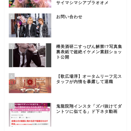
サイマシマシアブラオオメ
4
お問い合わせ
5
樽美酒研二すっぴん解禁!?写真集
裏表紙で超絶イケメン素顔ショッ
ト公開
6
【歌広場淳】オータムリーフ元ス
タッフが内情を暴露して退職
7
鬼龍院翔インスタ「ズバ抜けてダ
ントツに似てる」ド下ネタ動画