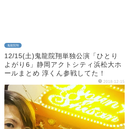
鬼龍院翔
12/15(土)鬼龍院翔単独公演「ひとり
よがり6」静岡アクトシティ浜松大ホ
ールまとめ 淳くん参戦してた！
2018-12-15