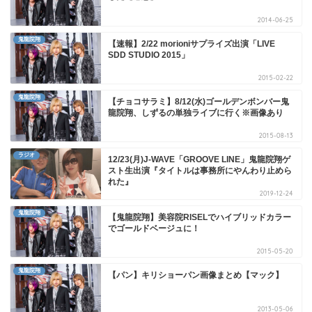
2014-06-25
鬼龍院翔
【速報】2/22 morioniサプライズ出演「LIVE
SDD STUDIO 2015」
2015-02-22
鬼龍院翔
【チョコサラミ】8/12(水)ゴールデンボンバー鬼
龍院翔、しずるの単独ライブに行く※画像あり
2015-08-13
ラジオ
12/23(月)J-WAVE「GROOVE LINE」鬼龍院翔ゲ
スト生出演『タイトルは事務所にやんわり止めら
れた』
2019-12-24
鬼龍院翔
【鬼龍院翔】美容院RISELでハイブリッドカラー
でゴールドベージュに！
2015-05-20
鬼龍院翔
【パン】キリショーパン画像まとめ【マック】
2013-05-06