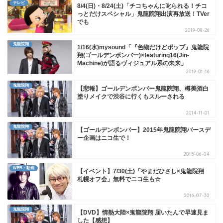
テレビ
8/4(日)・8/24(土)「チコちゃんに叱られる！チコ
っとだけスペシャル」鬼龍院翔出演再放送！TVer
でも
2019-08-26
鬼龍院翔
1/16(水)mysound「『色物だけどポップ』鬼龍院
翔(ゴールデンボンバー)×featuring16(Jin-
Machine)が語るヴィジュアル系の未来」
2019-01-16
鬼龍院翔
【悲報】ゴールデンボンバー鬼龍院翔、樽美酒白
塗りメイクで渋谷に行くもスルーされる
2014-11-01
鬼龍院翔
【ゴールデンボンバー】2015年鬼龍院翔バースデ
ー企画はニコ生で！
2015-06-04
WEB・動画
【イベント】7/30(土)「やまだひさし×鬼龍院翔
札幌オフ会」無料でニコ生も☆
2016-07-30
鬼龍院翔
【DVD】情熱大陸×鬼龍院翔 届いたんで早速見ま
した【感想】