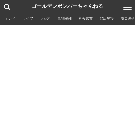
ゴールデンボンバーちゃんねる
テレビ
ライブ
ラジオ
鬼龍院翔
喜矢武豊
歌広場淳
樽美酒研