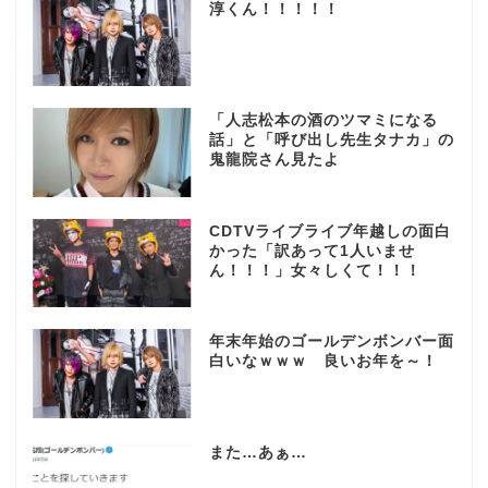
淳くん！！！！！
「人志松本の酒のツマミになる
話」と「呼び出し先生タナカ」の
鬼龍院さん見たよ
CDTVライブライブ年越しの面白
かった「訳あって1人いませ
ん！！！」女々しくて！！！
年末年始のゴールデンボンバー面
白いなｗｗｗ 良いお年を～！
また…あぁ…