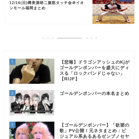
12/16(日)樽美酒研二腹筋タッチ会＠イオ
ンモール福岡まとめ
1
【悲報】ドラゴンアッシュのKjが
ゴールデンボンバーを盛大にディ
スる「ロックバンドじゃない」
【RIJF】
2
ゴールデンボンバーの本名まとめ
3
【ゴールデンボンバー】「欲望の
歌」PV公開！元ネタまとめ：ビ
ジュアル系あるあるゼンブノセヤ