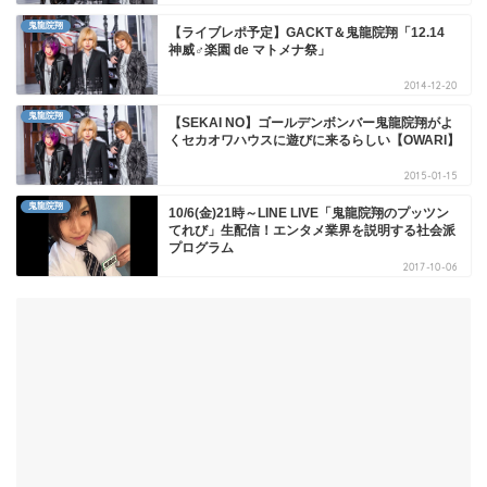
鬼龍院翔
【ライブレポ予定】GACKT＆鬼龍院翔「12.14
神威♂楽園 de マトメナ祭」
2014-12-20
鬼龍院翔
【SEKAI NO】ゴールデンボンバー鬼龍院翔がよ
くセカオワハウスに遊びに来るらしい【OWARI】
2015-01-15
鬼龍院翔
10/6(金)21時～LINE LIVE「鬼龍院翔のプッツン
てれび」生配信！エンタメ業界を説明する社会派
プログラム
2017-10-06