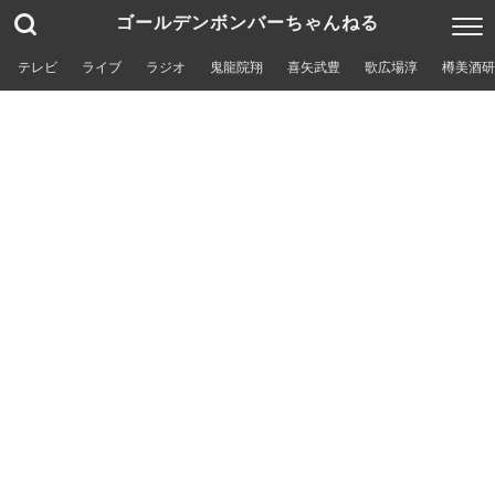
ゴールデンボンバーちゃんねる
テレビ
ライブ
ラジオ
鬼龍院翔
喜矢武豊
歌広場淳
樽美酒研