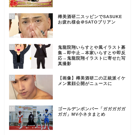
10
樽美酒研二スッピンでSASUKE
お疲れ様会＠SATOブリアン
11
鬼龍院翔いらすとや風イラスト募
集→即中止→本家いらすとや即反
応→鬼龍院翔イラストに寄せた写
真撮影
12
【画像】樽美酒研二の正統派イケ
メン素顔公開がニュースに
13
ゴールデンボンバー「ガガガガガ
ガガ」MV小ネタまとめ