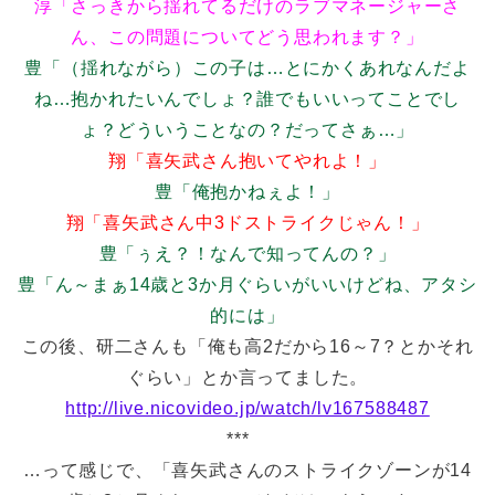
淳「さっきから揺れてるだけのラブマネージャーさ
ん、この問題についてどう思われます？」
豊「（揺れながら）この子は…とにかくあれなんだよ
ね…抱かれたいんでしょ？誰でもいいってことでし
ょ？どういうことなの？だってさぁ…」
翔「喜矢武さん抱いてやれよ！」
豊「俺抱かねぇよ！」
翔「喜矢武さん中3ドストライクじゃん！」
豊「ぅえ？！なんで知ってんの？」
豊「ん～まぁ14歳と3か月ぐらいがいいけどね、アタシ
的には」
この後、研二さんも「俺も高2だから16～7？とかそれ
ぐらい」とか言ってました。
http://live.nicovideo.jp/watch/lv167588487
***
…って感じで、「喜矢武さんのストライクゾーンが14