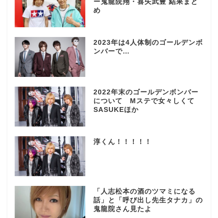
ー鬼龍院翔・喜矢武豊 結果まと
め
2023年は4人体制のゴールデンボ
ンバーで…
2022年末のゴールデンボンバー
について Mステで女々しくて
SASUKEほか
淳くん！！！！！
「人志松本の酒のツマミになる
話」と「呼び出し先生タナカ」の
鬼龍院さん見たよ