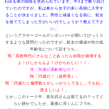
わゆる体の関係を求められています。中3まで断り続け
ていたのですが、私は春から女子の多い高校に入学す
ることが決まりました。男性と縁遠くなる前に、処女
を捨ててしまった方がいいのでしょうか？教えて下さ
い」
というアラサーゴールデンボンバーが聞いてびっくり
するような質問だったのですが…処女の価値や性の低
年齢化について話すうち…
翔「高校時代にそんなことあったら自我が崩壊する
よ！けしからんよ！けがらわしい！！」
淳「何歳が適齢期なの？」
翔「25歳だ！（超即答）」
翔「25歳だと倫理観とかしっかりしてるし…でもね…
羨ましいよ！」
とか…このトーク中、喜矢武さんは寝てるの？ってぐ
らい静かでしたが、最後に淳くんにフラれ、