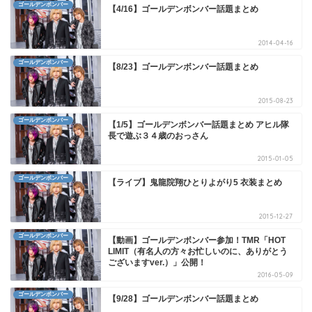
ゴールデンボンバー
【4/16】ゴールデンボンバー話題まとめ
2014-04-16
ゴールデンボンバー
【8/23】ゴールデンボンバー話題まとめ
2015-08-23
ゴールデンボンバー
【1/5】ゴールデンボンバー話題まとめ アヒル隊
長で遊ぶ３４歳のおっさん
2015-01-05
ゴールデンボンバー
【ライブ】鬼龍院翔ひとりよがり5 衣装まとめ
2015-12-27
ゴールデンボンバー
【動画】ゴールデンボンバー参加！TMR「HOT
LIMIT（有名人の方々お忙しいのに、ありがとう
ございますver.）」公開！
2016-05-09
ゴールデンボンバー
【9/28】ゴールデンボンバー話題まとめ