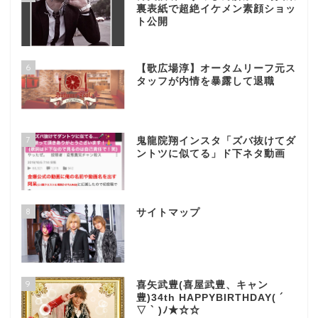
裏表紙で超絶イケメン素顔ショッ
ト公開
6
【歌広場淳】オータムリーフ元ス
タッフが内情を暴露して退職
7
鬼龍院翔インスタ「ズバ抜けてダ
ントツに似てる」ド下ネタ動画
8
サイトマップ
9
喜矢武豊(喜屋武豊、キャン
豊)34th HAPPYBIRTHDAY( ´
▽ ` )ﾉ★☆☆