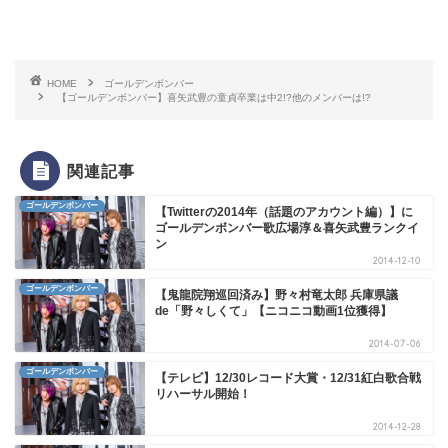
HOME
ゴールデンボンバー
【ゴールデンボンバー】喜矢武豊の童貞卒業は中2!?他のメンバーは!?
関連記事
ゴールデンボンバー
【Twitterの2014年（話題のアカウント編）】に
ゴールデンボンバー歌広場淳＆喜矢武豊ランクイ
ン
2014-12-10
ゴールデンボンバー
【鬼龍院翔巡回済み】野々村竜太郎 兵庫県議
de「野々しくて」【ニコニコ動画1位獲得】
2014-07-06
ゴールデンボンバー
【テレビ】12/30レコード大賞・12/31紅白歌合戦
リハーサル開始！
2014-12-28