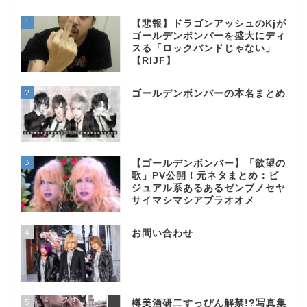
1
【悲報】ドラゴンアッシュのKjが
ゴールデンボンバーを盛大にディ
スる「ロックバンドじゃない」
【RIJF】
2
ゴールデンボンバーの本名まとめ
3
【ゴールデンボンバー】「欲望の
歌」PV公開！元ネタまとめ：ビ
ジュアル系あるあるゼンブノセヤ
サイマシマシアブラオオメ
4
お問い合わせ
5
樽美酒研二すっぴん解禁!?写真集