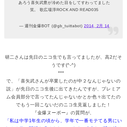
あろう喜矢武豊が冷めた目をしてすわってました
笑。 歌広場淳ROCK AND READ035
— 週刊金爆BOT (@gb_tuittabot)
2014, 2月 14
研二さんは先日のニコ生でも言ってましたが、高2だそ
うです(^-^)
***
で、「喜矢武さんが卒業したのが中２なんじゃないの
説」が先日のニコ生後に出てきたんですが、プレミア
ム会員部分で言ってたんじゃないかとか色々出てたの
でもう一回こないだのニコ生見返しました！
『金爆ヌーボー』の質問が、
「私は中学1年生の頃から、学年で一番モテてる男にい