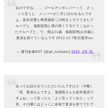
あのですね……。ゴールデンボンバーって、ざっ
くり言うと、メンバーが二手に分かれるんです
よ。喜矢武豊と樽美酒研二の明るくモテてきたグ
ループと、鬼龍院翔と僕の暗くてモテてこなかっ
たグループと。で、僕は21歳、鬼龍院翔は23歳に
童貞を捨てているんです 2012-11-7歌広場淳orc
— 週刊金爆BOT (@gb_tuittabot)
2014, 2月 25
会ってお話させていただいたんですけど（中略）
「僕、童貞なんですよ。鬼龍院さんも絶対童貞で
すよね」って言ったら「よく言ってくれた」って
笑。その隣にはとっくに余裕で童貞を捨ててたで