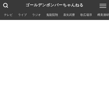
ゴールデンボンバーちゃんねる
テレビ
ライブ
ラジオ
鬼龍院翔
喜矢武豊
歌広場淳
樽美酒研