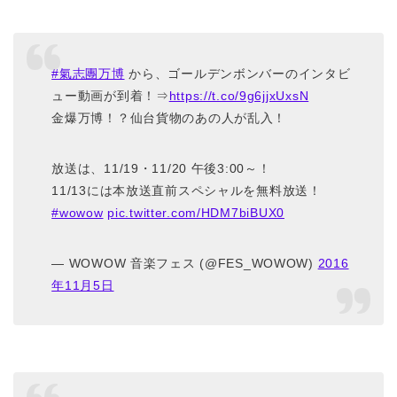
#氣志團万博
から、ゴールデンボンバーのインタビ
ュー動画が到着！⇒
https://t.co/9g6jjxUxsN
金爆万博！？仙台貨物のあの人が乱入！
放送は、11/19・11/20 午後3:00～！
11/13には本放送直前スペシャルを無料放送！
#wowow
pic.twitter.com/HDM7biBUX0
— WOWOW 音楽フェス (@FES_WOWOW)
2016
年11月5日