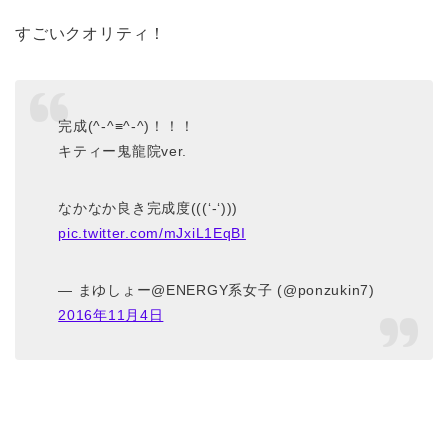
すごいクオリティ！
完成(^-^≡^-^)！！！
キティー鬼龍院ver.
なかなか良き完成度(((‘-‘)))
pic.twitter.com/mJxiL1EqBI
— まゆしょー@ENERGY系女子 (@ponzukin7)
2016年11月4日