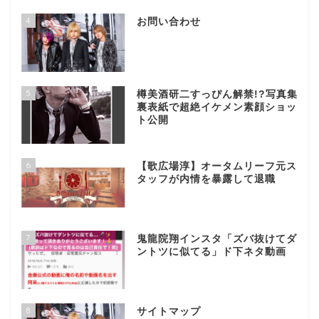
4
お問い合わせ
5
樽美酒研二すっぴん解禁!?写真集
裏表紙で超絶イケメン素顔ショッ
ト公開
6
【歌広場淳】オータムリーフ元ス
タッフが内情を暴露して退職
7
鬼龍院翔インスタ「ズバ抜けてダ
ントツに似てる」ド下ネタ動画
8
サイトマップ