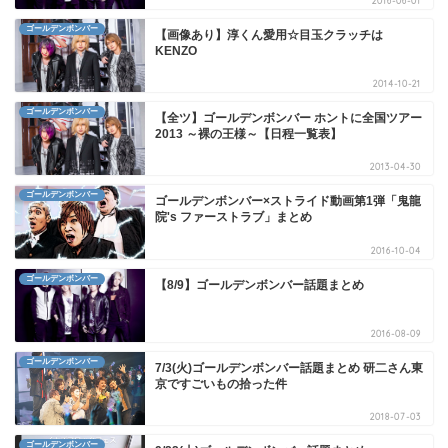
2016-06-01
ゴールデンボンバー
【画像あり】淳くん愛用☆目玉クラッチは
KENZO
2014-10-21
ゴールデンボンバー
【全ツ】ゴールデンボンバー ホントに全国ツアー
2013 ～裸の王様～【日程一覧表】
2013-04-30
ゴールデンボンバー
ゴールデンボンバー×ストライド動画第1弾「鬼龍
院's ファーストラブ」まとめ
2016-10-04
ゴールデンボンバー
【8/9】ゴールデンボンバー話題まとめ
2016-08-09
ゴールデンボンバー
7/3(火)ゴールデンボンバー話題まとめ 研二さん東
京ですごいもの拾った件
2018-07-03
ゴールデンボンバー