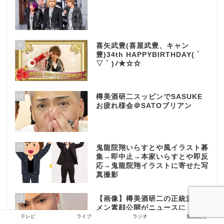
9
喜矢武豊(喜屋武豊、キャン
豊)34th HAPPYBIRTHDAY( ´
▽ ` )ﾉ★☆☆
10
樽美酒研二スッピンでSASUKE
お疲れ様会＠SATOブリアン
11
鬼龍院翔いらすとや風イラスト募
集→即中止→本家いらすとや即反
応→鬼龍院翔イラストに寄せた写
真撮影
12
【画像】樽美酒研二の正統派イケ
メン素顔公開がニュースに
テレビ
ライブ
ラジオ
鬼龍院翔