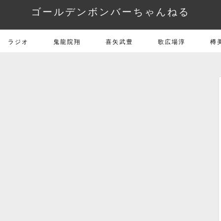
ゴールデンボンバーちゃんねる
ラジオ
鬼龍院翔
喜矢武豊
歌広場淳
樽