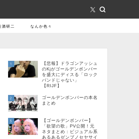
美酒研二
なんか色々
【悲報】ドラゴンアッシュ
1
のKjがゴールデンボンバー
を盛大にディスる「ロック
バンドじゃない」
【RIJF】
ゴールデンボンバーの本名
2
まとめ
【ゴールデンボンバー】
3
「欲望の歌」PV公開！元
ネタまとめ：ビジュアル系
あるあるゼンブノセヤサイ