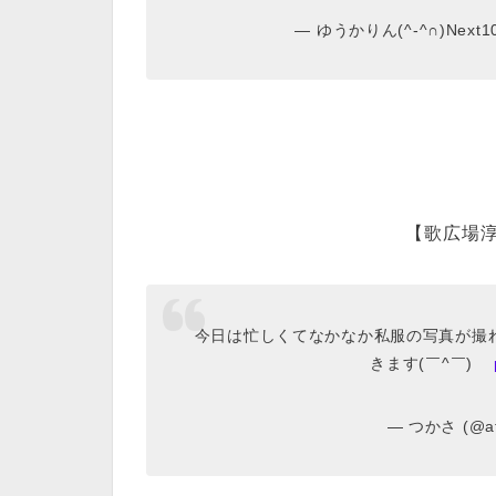
— ゆうかりん(^-^∩)Next10/
【歌広場淳
今日は忙しくてなかなか私服の写真が撮
きます(￣^￣)ゞ
— つかさ (@at