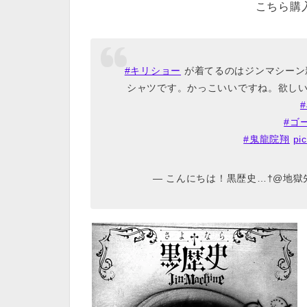
こちら購
#キリショー
が着てるのはジンマシーン
シャツです。かっこいいですね。欲しいで
#
#ゴ
#鬼龍院翔
pi
— こんにちは！黒歴史…†@地獄先生と件