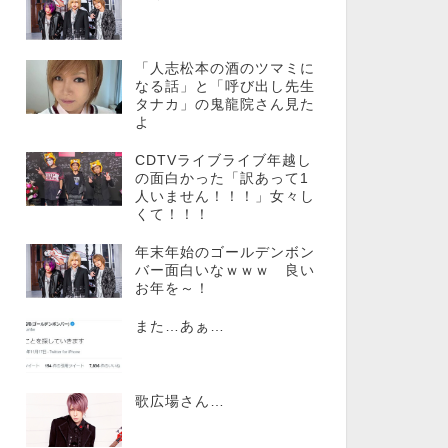
「人志松本の酒のツマミに
なる話」と「呼び出し先生
タナカ」の鬼龍院さん見た
よ
CDTVライブライブ年越し
の面白かった「訳あって1
人いません！！！」女々し
くて！！！
年末年始のゴールデンボン
バー面白いなｗｗｗ 良い
お年を～！
また…あぁ…
歌広場さん…