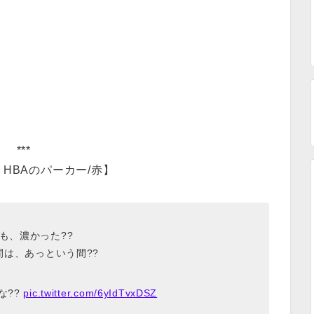
***
HBAのパーカー/赤】
も、濃かった??
間は、あっという間??
な??
pic.twitter.com/6yIdTvxDSZ