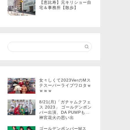
【恵比寿】元キリショー自
15
宅＆事務所【散歩】
女々しくて2023VerのMス
テスーパーライブワロタｗ
ｗｗｗ
8/21(月)「ガチャムクフェ
ス 2023」 ゴールデンボン
バー出演、DA PUMPも…
神宮花火の思い出
ゴールデンボンバーMス