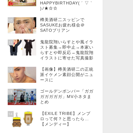
HAPPYBIRTHDAY( ´ ▽ `
)ﾉ★☆☆
樽美酒研二スッピンで
10
SASUKEお疲れ様会＠
SATOブリアン
鬼龍院翔いらすとや風イラ
11
スト募集→即中止→本家い
らすとや即反応→鬼龍院翔
イラストに寄せた写真撮影
【画像】樽美酒研二の正統
12
派イケメン素顔公開がニュ
ースに
ゴールデンボンバー「ガガ
13
ガガガガガ」MV小ネタま
とめ
【EXILE TRIBE】メンプ
14
ロって何？と思ったら…
【メンディー】