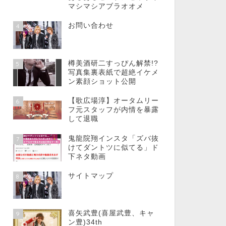
マシマシアブラオオメ
お問い合わせ
4
樽美酒研二すっぴん解禁!?
5
写真集裏表紙で超絶イケメ
ン素顔ショット公開
【歌広場淳】オータムリー
6
フ元スタッフが内情を暴露
して退職
鬼龍院翔インスタ「ズバ抜
7
けてダントツに似てる」ド
下ネタ動画
サイトマップ
8
喜矢武豊(喜屋武豊、キャ
9
ン豊)34th