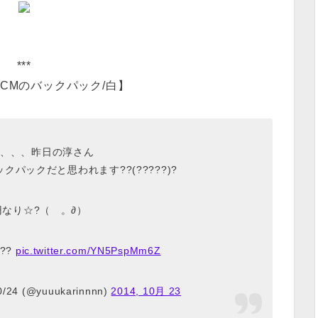
***
CMのバックパック/白】
、、、昨日の淳さん
パックだと思われます??(?????)?
円なり☆?（ゝ。∂）
??
pic.twitter.com/YN5PspMm6Z
24 (@yuuukarinnnn)
2014, 10月 23