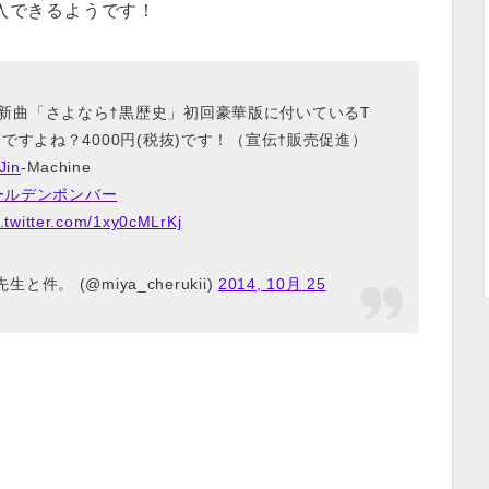
入できるようです！
新曲「さよなら†黒歴史」初回豪華版に付いているT
すよね？4000円(税抜)です！（宣伝†販売促進）
Jin
-Machine
ールデンボンバー
c.twitter.com/1xy0cMLrKj
。 (@miya_cherukii)
2014, 10月 25