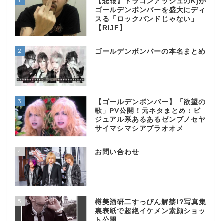
1
【悲報】ドラゴンアッシュのKjが
ゴールデンボンバーを盛大にディ
スる「ロックバンドじゃない」
【RIJF】
2
ゴールデンボンバーの本名まとめ
3
【ゴールデンボンバー】「欲望の
歌」PV公開！元ネタまとめ：ビ
ジュアル系あるあるゼンブノセヤ
サイマシマシアブラオオメ
4
お問い合わせ
5
樽美酒研二すっぴん解禁!?写真集
裏表紙で超絶イケメン素顔ショッ
ト公開