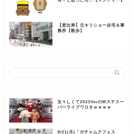
何？と思ったら…【メンディー】
15
【恵比寿】元キリショー自宅＆事
務所【散歩】
女々しくて2023VerのMステスー
パーライブワロタｗｗｗｗ
8/21(月)「ガチャムクフェス