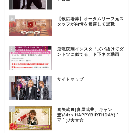
6
【歌広場淳】オータムリーフ元ス
タッフが内情を暴露して退職
7
鬼龍院翔インスタ「ズバ抜けてダ
ントツに似てる」ド下ネタ動画
8
サイトマップ
9
喜矢武豊(喜屋武豊、キャン
豊)34th HAPPYBIRTHDAY( ´
▽ ` )ﾉ★☆☆