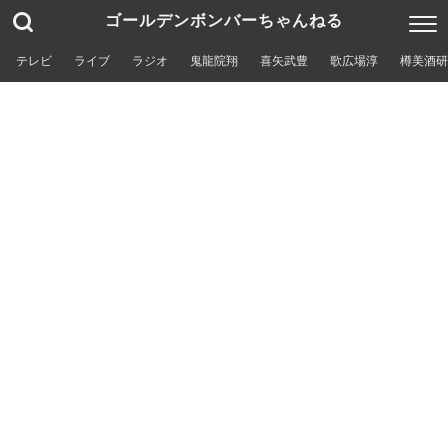
ゴールデンボンバーちゃんねる
テレビ
ライブ
ラジオ
鬼龍院翔
喜矢武豊
歌広場淳
樽美酒研