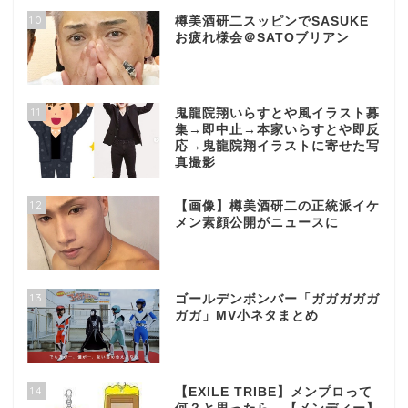
10
樽美酒研二スッピンでSASUKE
お疲れ様会＠SATOブリアン
11
鬼龍院翔いらすとや風イラスト募
集→即中止→本家いらすとや即反
応→鬼龍院翔イラストに寄せた写
真撮影
12
【画像】樽美酒研二の正統派イケ
メン素顔公開がニュースに
13
ゴールデンボンバー「ガガガガガ
ガガ」MV小ネタまとめ
14
【EXILE TRIBE】メンプロって