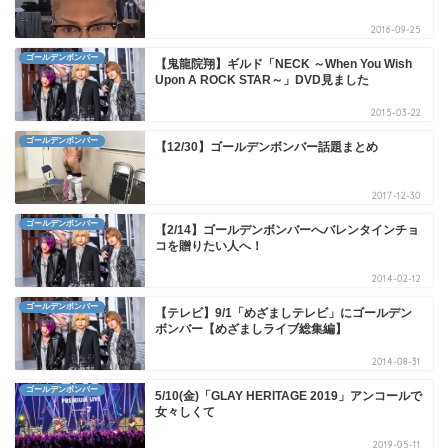
2016-09-25
ゴールデンボンバー
【鬼龍院翔】ギルド「NECK ～When You Wish
Upon A ROCK STAR～」DVD見ました
2015-03-22
ゴールデンボンバー
【12/30】ゴールデンボンバー話題まとめ
2017-12-30
ゴールデンボンバー
【2/14】ゴールデンボンバーへバレンタインチョ
コを贈りたい人へ！
2014-02-12
ゴールデンボンバー
【テレビ】9/1「めざましテレビ」にゴールデン
ボンバー【めざましライブ総集編】
2014-08-31
ゴールデンボンバー
5/10(金)「GLAY HERITAGE 2019」アンコールで
女々しくて
2019-05-11