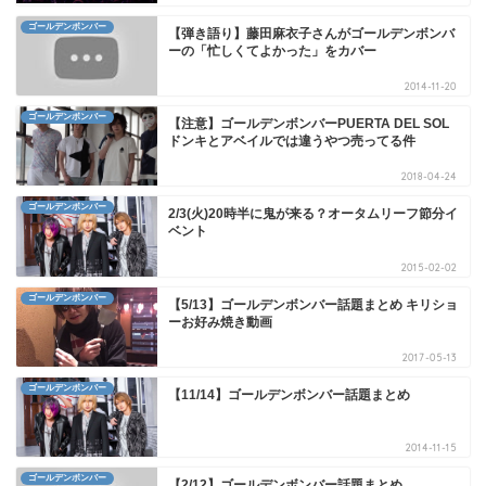
ゴールデンボンバー
【弾き語り】藤田麻衣子さんがゴールデンボンバ
ーの「忙しくてよかった」をカバー
2014-11-20
ゴールデンボンバー
【注意】ゴールデンボンバーPUERTA DEL SOL
ドンキとアベイルでは違うやつ売ってる件
2018-04-24
ゴールデンボンバー
2/3(火)20時半に鬼が来る？オータムリーフ節分イ
ベント
2015-02-02
ゴールデンボンバー
【5/13】ゴールデンボンバー話題まとめ キリショ
ーお好み焼き動画
2017-05-13
ゴールデンボンバー
【11/14】ゴールデンボンバー話題まとめ
2014-11-15
ゴールデンボンバー
【2/12】ゴールデンボンバー話題まとめ