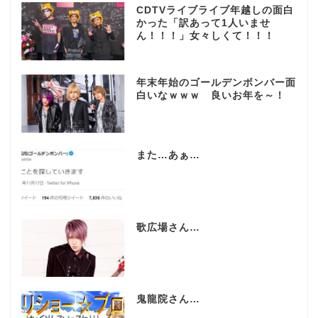
CDTVライブライブ年越しの面白
かった「訳あって1人いませ
ん！！！」女々しくて！！！
年末年始のゴールデンボンバー面
白いなｗｗｗ 良いお年を～！
また…あぁ…
歌広場さん…
鬼龍院さん…