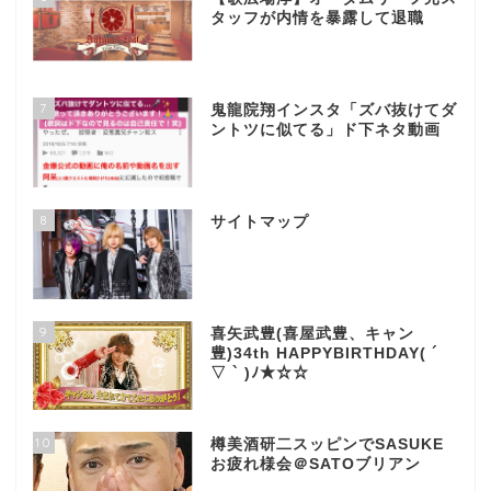
タッフが内情を暴露して退職
7
鬼龍院翔インスタ「ズバ抜けてダ
ントツに似てる」ド下ネタ動画
8
サイトマップ
9
喜矢武豊(喜屋武豊、キャン
豊)34th HAPPYBIRTHDAY( ´
▽ ` )ﾉ★☆☆
10
樽美酒研二スッピンでSASUKE
お疲れ様会＠SATOブリアン