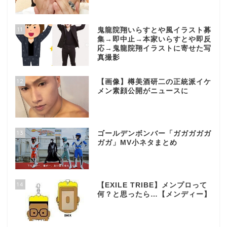
11
鬼龍院翔いらすとや風イラスト募
集→即中止→本家いらすとや即反
応→鬼龍院翔イラストに寄せた写
真撮影
12
【画像】樽美酒研二の正統派イケ
メン素顔公開がニュースに
13
ゴールデンボンバー「ガガガガガ
ガガ」MV小ネタまとめ
14
【EXILE TRIBE】メンプロって
何？と思ったら…【メンディー】