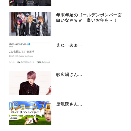
年末年始のゴールデンボンバー面
白いなｗｗｗ 良いお年を～！
また…あぁ…
歌広場さん…
鬼龍院さん…