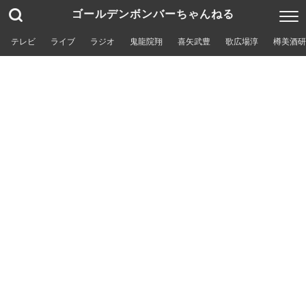
ゴールデンボンバーちゃんねる
テレビ
ライブ
ラジオ
鬼龍院翔
喜矢武豊
歌広場淳
樽美酒研