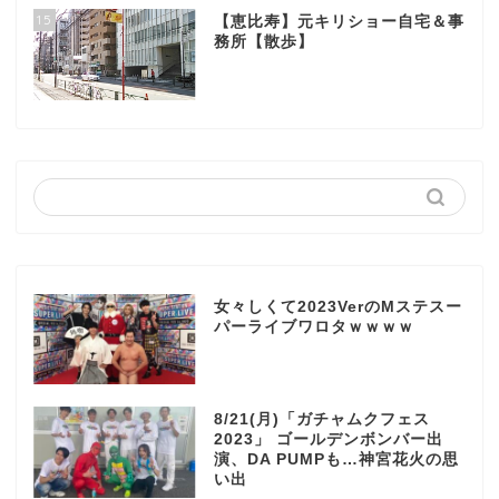
15
【恵比寿】元キリショー自宅＆事
務所【散歩】
女々しくて2023VerのMステスー
パーライブワロタｗｗｗｗ
8/21(月)「ガチャムクフェス
2023」 ゴールデンボンバー出
演、DA PUMPも…神宮花火の思
い出