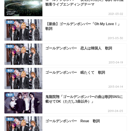
観客ライブエンディングテーマ
2021-03-02
歌詞
【新曲】ゴールデンボンバー「Oh My Love！」
歌詞
2015-05-30
歌詞
ゴールデンボンバー 恋人は韓国人 歌詞
2013-04-19
歌詞
ゴールデンボンバー 眠たくて 歌詞
2013-04-14
歌詞
鬼龍院翔「ゴールデンボンバーの曲は歌詞SNSに
載せてOK（ただし3曲以外）」
2019-04-05
歌詞
ゴールデンボンバー Reue 歌詞