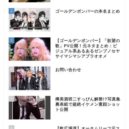
2
ゴールデンボンバーの本名まとめ
3
【ゴールデンボンバー】「欲望の
歌」PV公開！元ネタまとめ：ビ
ジュアル系あるあるゼンブノセヤ
サイマシマシアブラオオメ
4
お問い合わせ
5
樽美酒研二すっぴん解禁!?写真集
裏表紙で超絶イケメン素顔ショッ
ト公開
6
【歌広場淳】オータムリーフ元ス