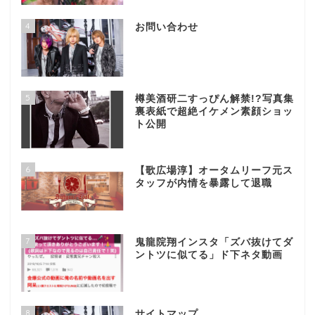
4
お問い合わせ
5
樽美酒研二すっぴん解禁!?写真集
裏表紙で超絶イケメン素顔ショッ
ト公開
6
【歌広場淳】オータムリーフ元ス
タッフが内情を暴露して退職
7
鬼龍院翔インスタ「ズバ抜けてダ
ントツに似てる」ド下ネタ動画
8
サイトマップ