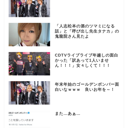
「人志松本の酒のツマミになる
話」と「呼び出し先生タナカ」の
鬼龍院さん見たよ
CDTVライブライブ年越しの面白
かった「訳あって1人いませ
ん！！！」女々しくて！！！
年末年始のゴールデンボンバー面
白いなｗｗｗ 良いお年を～！
また…あぁ…