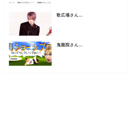
歌広場さん…
鬼龍院さん…