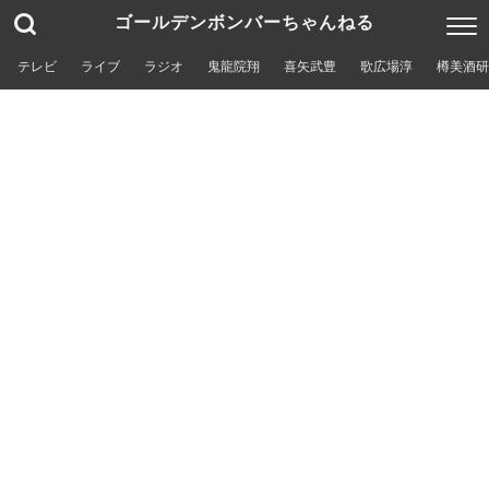
ゴールデンボンバーちゃんねる
テレビ
ライブ
ラジオ
鬼龍院翔
喜矢武豊
歌広場淳
樽美酒研