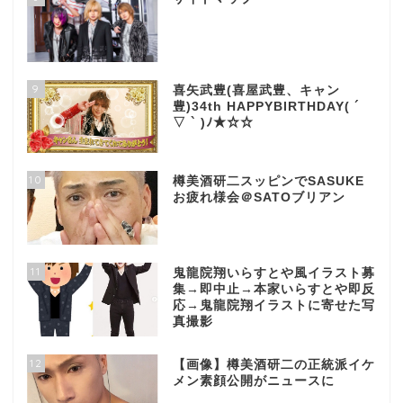
9
喜矢武豊(喜屋武豊、キャン
豊)34th HAPPYBIRTHDAY( ´
▽ ` )ﾉ★☆☆
10
樽美酒研二スッピンでSASUKE
お疲れ様会＠SATOブリアン
11
鬼龍院翔いらすとや風イラスト募
集→即中止→本家いらすとや即反
応→鬼龍院翔イラストに寄せた写
真撮影
12
【画像】樽美酒研二の正統派イケ
メン素顔公開がニュースに