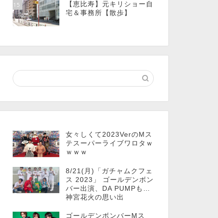
【恵比寿】元キリショー自
15
宅＆事務所【散歩】
女々しくて2023VerのMス
テスーパーライブワロタｗ
ｗｗｗ
8/21(月)「ガチャムクフェ
ス 2023」 ゴールデンボン
バー出演、DA PUMPも…
神宮花火の思い出
ゴールデンボンバーMス