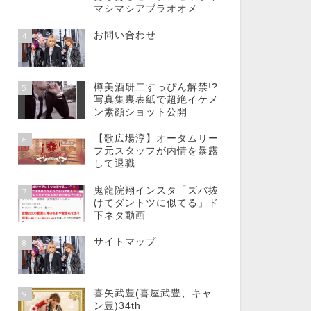
マシマシアブラオオメ
お問い合わせ
4
樽美酒研二すっぴん解禁!?
5
写真集裏表紙で超絶イケメ
ン素顔ショット公開
【歌広場淳】オータムリー
6
フ元スタッフが内情を暴露
して退職
鬼龍院翔インスタ「ズバ抜
7
けてダントツに似てる」ド
下ネタ動画
サイトマップ
8
喜矢武豊(喜屋武豊、キャ
9
ン豊)34th