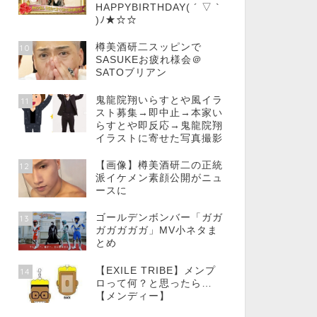
HAPPYBIRTHDAY( ´ ▽ `
)ﾉ★☆☆
樽美酒研二スッピンで
10
SASUKEお疲れ様会＠
SATOブリアン
鬼龍院翔いらすとや風イラ
11
スト募集→即中止→本家い
らすとや即反応→鬼龍院翔
イラストに寄せた写真撮影
【画像】樽美酒研二の正統
12
派イケメン素顔公開がニュ
ースに
ゴールデンボンバー「ガガ
13
ガガガガガ」MV小ネタま
とめ
【EXILE TRIBE】メンプ
14
ロって何？と思ったら…
【メンディー】