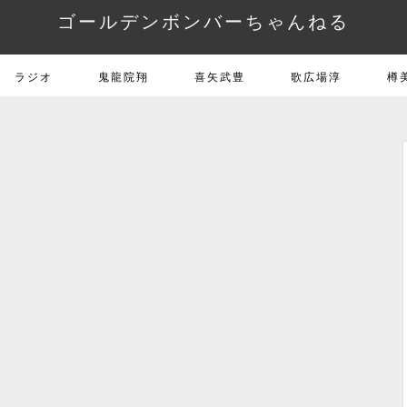
ゴールデンボンバーちゃんねる
ラジオ
鬼龍院翔
喜矢武豊
歌広場淳
樽