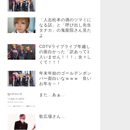
「人志松本の酒のツマミに
なる話」と「呼び出し先生
タナカ」の鬼龍院さん見た
よ
CDTVライブライブ年越し
の面白かった「訳あって1
人いません！！！」女々し
くて！！！
年末年始のゴールデンボン
バー面白いなｗｗｗ 良い
お年を～！
また…あぁ…
歌広場さん…