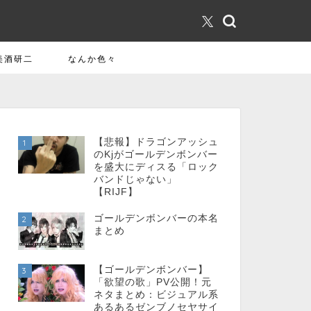
美酒研二
なんか色々
【悲報】ドラゴンアッシュ
1
のKjがゴールデンボンバー
を盛大にディスる「ロック
バンドじゃない」
【RIJF】
ゴールデンボンバーの本名
2
まとめ
【ゴールデンボンバー】
3
「欲望の歌」PV公開！元
ネタまとめ：ビジュアル系
あるあるゼンブノセヤサイ