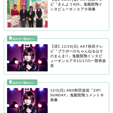
ビ「きんよう420」鬼龍院翔イ
ンタビューオンエア※画像
【済】11/19(日) AKT秋田テレ
ビ「ブラボーのちゃんねるはそ
のまんま!!」鬼龍院翔インタビ
ューオンエア※11/17の一部再放
送
12/3(日) ABS秋田放送「ZIP!
SUNDAY」鬼龍院翔コメント※
画像