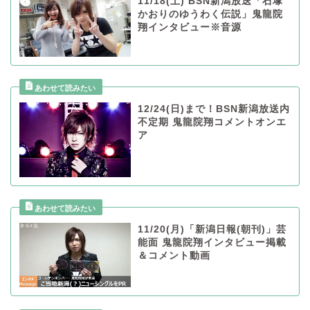
11/18(土) BSN新潟放送「石塚
かおりのゆうわく伝説」鬼龍院
翔インタビュー※音源
12/24(日)まで！BSN新潟放送内
不定期 鬼龍院翔コメントオンエ
ア
11/20(月)「新潟日報(朝刊)」芸
能面 鬼龍院翔インタビュー掲載
＆コメント動画