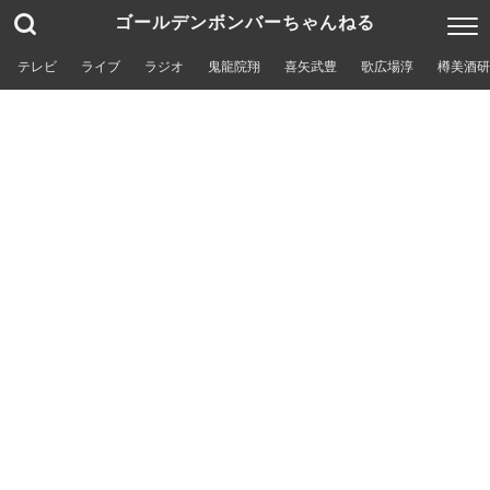
ゴールデンボンバーちゃんねる
テレビ
ライブ
ラジオ
鬼龍院翔
喜矢武豊
歌広場淳
樽美酒研