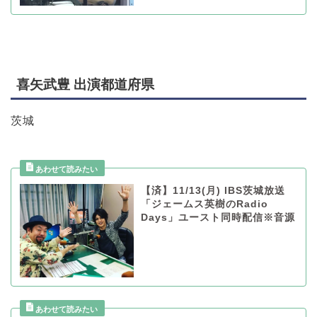
喜矢武豊 出演都道府県
茨城
【済】11/13(月) IBS茨城放送
「ジェームス英樹のRadio
Days」ユースト同時配信※音源