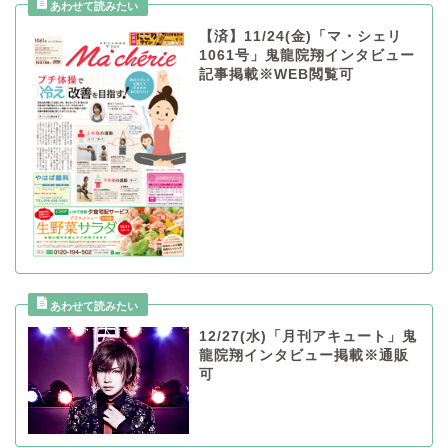
【済】11/24(金)「マ・シェリ
1061号」鬼龍院翔インタビュー
記事掲載※WEB閲覧可
12/27(水)「月刊アキュート」鬼
龍院翔インタビュー掲載※通販
可