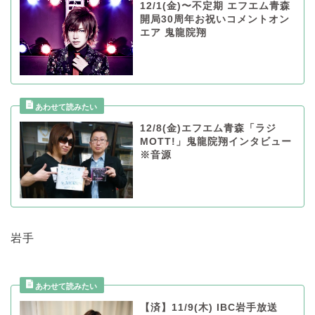
12/1(金)〜不定期 エフエム青森
開局30周年お祝いコメントオン
エア 鬼龍院翔
12/8(金)エフエム青森「ラジ
MOTT!」鬼龍院翔インタビュー
※音源
岩手
【済】11/9(木) IBC岩手放送