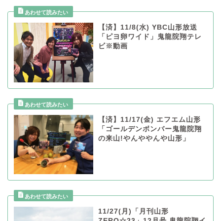
【済】11/8(水) YBC山形放送
「ピヨ卵ワイド」鬼龍院翔テレ
ビ※動画
【済】11/17(金) エフエム山形
「ゴールデンボンバー鬼龍院翔
の来山!やんややんや山形」
11/27(月)「月刊山形
ZERO☆23」12月号 鬼龍院翔イ