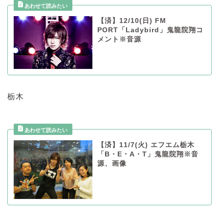
【済】12/10(日) FM
PORT「Ladybird」鬼龍院翔コ
メント※音源
栃木
【済】11/7(火) エフエム栃木
「B・E・A・T」鬼龍院翔※音
源、画像