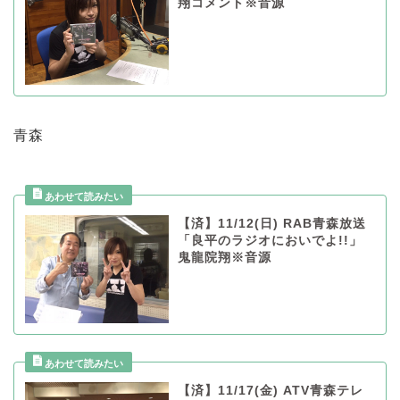
翔コメント※音源
青森
【済】11/12(日) RAB青森放送
「良平のラジオにおいでよ!!」
鬼龍院翔※音源
【済】11/17(金) ATV青森テレ