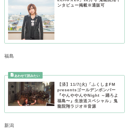
ンタビュー掲載※通販可
福島
【済】11/7(火)「ふくしまFM
presentsゴールデンボンバー
『やんややんやNight ～踊ろよ
福島〜』生放送スペシャル」鬼
龍院翔ラジオ※音源
新潟