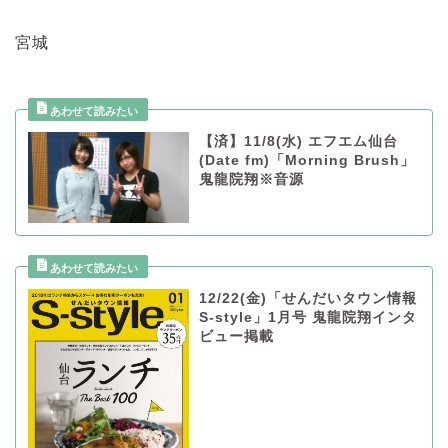
宮城
【済】11/8(水) エフエム仙台
(Date fm)「Morning Brush」
鬼龍院翔※音源
12/22(金)「せんだいタウン情報
S-style」1月号 鬼龍院翔インタ
ビュー掲載