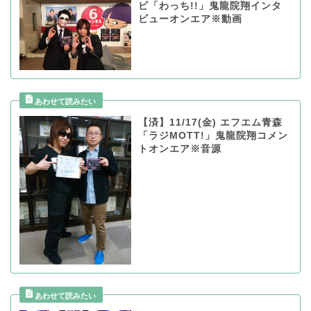
ビ「わっち!!」鬼龍院翔インタ
ビューオンエア※動画
【済】11/17(金) エフエム青森
「ラジMOTT!」鬼龍院翔コメン
トオンエア※音源