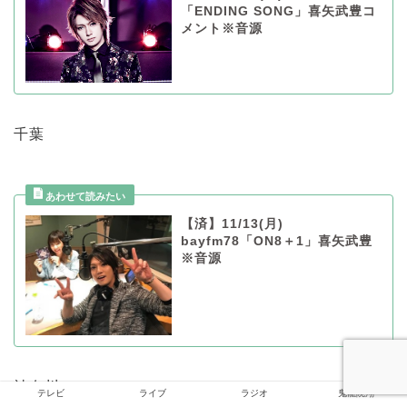
「ENDING SONG」喜矢武豊コ
メント※音源
千葉
【済】11/13(月)
bayfm78「ON8＋1」喜矢武豊
※音源
神奈川
テレビ
ライブ
ラジオ
鬼龍院翔