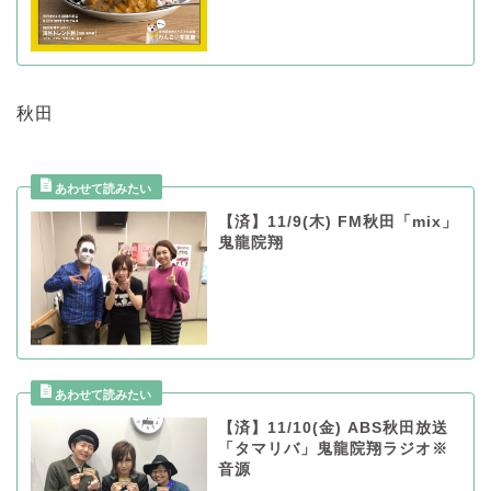
秋田
【済】11/9(木) FM秋田「mix」
鬼龍院翔
【済】11/10(金) ABS秋田放送
「タマリバ」鬼龍院翔ラジオ※
音源