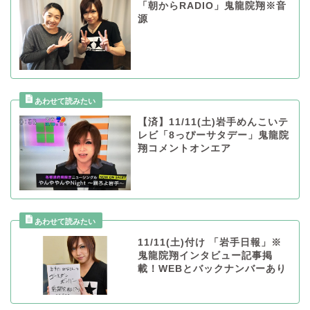
「朝からRADIO」鬼龍院翔※音
源
【済】11/11(土)岩手めんこいテ
レビ「8っぴーサタデー」鬼龍院
翔コメントオンエア
11/11(土)付け 「岩手日報」※
鬼龍院翔インタビュー記事掲
載！WEBとバックナンバーあり