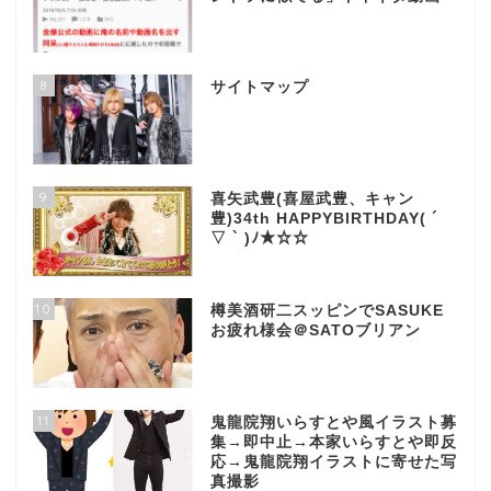
8
サイトマップ
9
喜矢武豊(喜屋武豊、キャン
豊)34th HAPPYBIRTHDAY( ´
▽ ` )ﾉ★☆☆
10
樽美酒研二スッピンでSASUKE
お疲れ様会＠SATOブリアン
11
鬼龍院翔いらすとや風イラスト募
集→即中止→本家いらすとや即反
応→鬼龍院翔イラストに寄せた写
真撮影