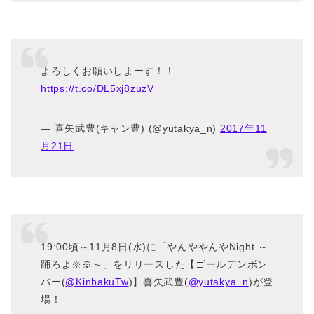
よろしくお願いしまーす！！
https://t.co/DL5xj8zuzV
— 喜矢武豊(キャン豊) (@yutakya_n)
2017年11
月21日
19:00頃～11月8日(水)に「やんややんやNight ～
踊ろよ※※～」をリリースした【ゴールデンボン
バー(
@KinbakuTw
)】喜矢武豊(
@yutakya_n
)が登
場！