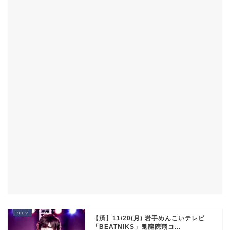
【済】11/20(月) 岩手めんこいテレビ
「BEATNIKS」鬼龍院翔コ...