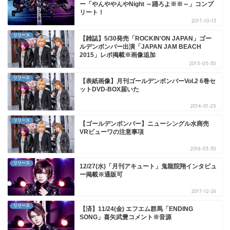
ー「やんややんやNight ～踊ろよ※※～」コンプ
リート！
2017-10-13
リリース
【雑誌】5/30発売「ROCKIN'ON JAPAN」ゴー
ルデンボンバー出演「JAPAN JAM BEACH
2015」レポ掲載※画像追加
2015-05-30
リリース
【表紙画像】月刊ゴールデンボンバーVol.2 6巻セ
ットDVD-BOX届いた
2014-01-25
リリース
【ゴールデンボンバー】ニューシングル水商売
VRビューワの注意事項
2016-03-30
リリース
12/27(水)「月刊アキュート」鬼龍院翔インタビュ
ー掲載※通販可
2017-12-26
リリース
【済】11/24(金) エフエム群馬「ENDING
SONG」喜矢武豊コメント※音源