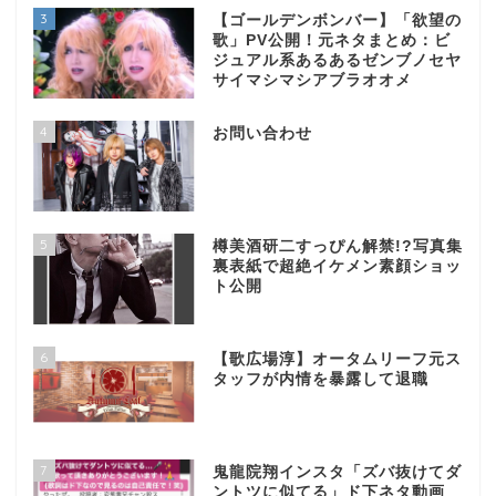
3
【ゴールデンボンバー】「欲望の
歌」PV公開！元ネタまとめ：ビ
ジュアル系あるあるゼンブノセヤ
サイマシマシアブラオオメ
4
お問い合わせ
5
樽美酒研二すっぴん解禁!?写真集
裏表紙で超絶イケメン素顔ショッ
ト公開
6
【歌広場淳】オータムリーフ元ス
タッフが内情を暴露して退職
7
鬼龍院翔インスタ「ズバ抜けてダ
ントツに似てる」ド下ネタ動画