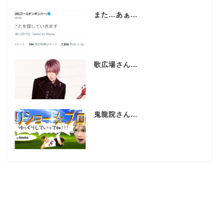
また…あぁ…
歌広場さん…
鬼龍院さん…