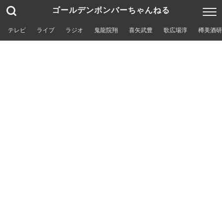
ゴールデンボンバーちゃんねる
テレビ
ライブ
ラジオ
鬼龍院翔
喜矢武豊
歌広場淳
樽美酒研