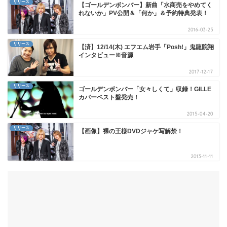
リリース
【ゴールデンボンバー】新曲「水商売をやめてく
れないか」PV公開＆「何か」＆予約特典発表！
2016-03-25
リリース
【済】12/14(木) エフエム岩手「Posh!」鬼龍院翔
インタビュー※音源
2017-12-17
リリース
ゴールデンボンバー「女々しくて」収録！GILLE
カバーベスト盤発売！
2015-04-20
リリース
【画像】裸の王様DVDジャケ写解禁！
2013-11-11