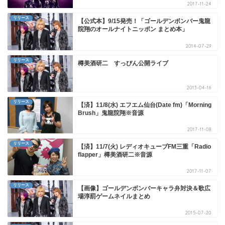
2017-11-24
リリース
【公式本】9/15発売！「ゴールデンボンバー鬼龍
院翔のオールナイトニッポン まとめ本」
2014-07-29
リリース
樽美酒研二 すっぴん公開ライブ
2013-04-16
リリース
【済】11/8(水) エフエム仙台(Date fm)「Morning
Brush」鬼龍院翔※音源
2017-11-08
リリース
【済】11/7(火) レディオキューブFM三重「Radio
flapper」樽美酒研二※音源
2017-11-07
リリース
【画像】ゴールデンボンバーキャラ弁対決＆歌広
場淳罰ゲームネイルまとめ
2015-07-20