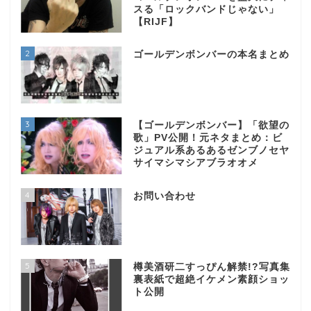
スる「ロックバンドじゃない」
【RIJF】
2
ゴールデンボンバーの本名まとめ
3
【ゴールデンボンバー】「欲望の
歌」PV公開！元ネタまとめ：ビ
ジュアル系あるあるゼンブノセヤ
サイマシマシアブラオオメ
4
お問い合わせ
5
樽美酒研二すっぴん解禁!?写真集
裏表紙で超絶イケメン素顔ショッ
ト公開