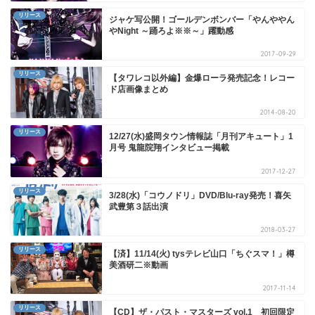
リリース
ジャケ写公開！ゴールデンボンバー「やんややん
やNight ～踊ろよ※※～」躍動感
2017-09-29
リリース
【タワレコ以外編】金爆ローラ発売記念！レコー
ド店画像まとめ
2014-08-20
リリース
12/27(水)盛岡タウン情報誌「月刊アキュート」1
月号 鬼龍院翔インタビュー掲載
2017-12-27
リリース
3/28(水)「コウノドリ」DVD/Blu-ray発売！喜矢
武豊第３話出演
2018-03-27
リリース
【済】11/14(火) tysテレビ山口「ちぐスマ！」樽
美酒研二※動画
2017-11-14
リリース
【CD】ザ・パスト・マスターズ vol.1 初回限定