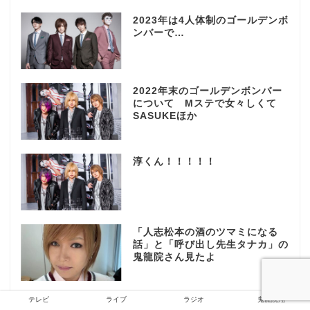
2023年は4人体制のゴールデンボ
ンバーで…
2022年末のゴールデンボンバー
について Mステで女々しくて
SASUKEほか
淳くん！！！！！
「人志松本の酒のツマミになる
話」と「呼び出し先生タナカ」の
鬼龍院さん見たよ
テレビ
ライブ
ラジオ
鬼龍院翔
CDTVライブライブ年越しの面白