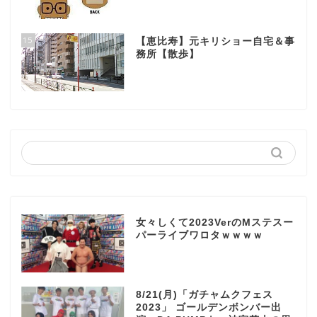
15
【恵比寿】元キリショー自宅＆事
務所【散歩】
女々しくて2023VerのMステスー
パーライブワロタｗｗｗｗ
8/21(月)「ガチャムクフェス
2023」 ゴールデンボンバー出