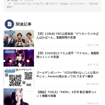
HOME
リリース
【ゴールデンボンバーは？】Ｖ系マガジン「Stuppy（ステューピー）」4月24日
創刊！
関連記事
リリース
【済】11/8(水) YBC山形放送「ゲツキンラジオぱ
んぱかぱ〜ん」鬼龍院翔※音源
2017-11-08
リリース
【済】11/22(水)エフエム岩手「アクセル」鬼龍院
翔コメント※音源
2017-11-22
リリース
ゴールデンボンバー「#CDが売れないこんな世の
中じゃ」Amazon混み合ってDLできず⇒解決
2017-04-02
リリース
【雑誌】7/16(土)「KERA」9月号 歌広場淳コメ
ント掲載※画像
2016-07-21