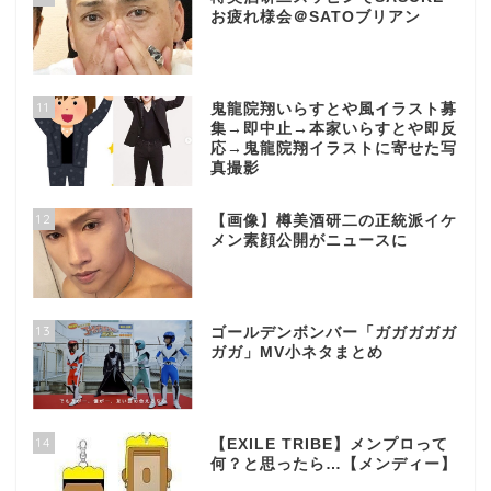
お疲れ様会＠SATOブリアン
11
鬼龍院翔いらすとや風イラスト募
集→即中止→本家いらすとや即反
応→鬼龍院翔イラストに寄せた写
真撮影
12
【画像】樽美酒研二の正統派イケ
メン素顔公開がニュースに
13
ゴールデンボンバー「ガガガガガ
ガガ」MV小ネタまとめ
14
【EXILE TRIBE】メンプロって
何？と思ったら…【メンディー】