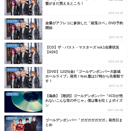
盤がまだ買えるところ！
2013-04-23
リリース
金爆がアフレコに参加した「紙兎ロペ」DVD予約
開始
2013-05-31
リリース
【CD】ザ・パスト・マスターズ vol.1在庫状況
【4/26】
2013-04-26
リリース
【DVD】12/25(金)「ゴールデンボンバー大阪城
ホールライブ」発売！feat.盤は17時から先着順で
す！
2015-12-25
リリース
【偽曲】【歌詞】ゴールデンボンバー「#CDが売
れないこんな世の中じゃ」僕は毒を吐くよポイズ
ン
2017-04-08
リリース
ゴールデンボンバー「ガガガガガガガ」発売日ま
とめ