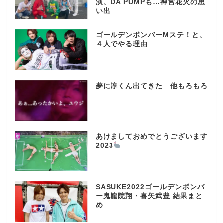
演、DA PUMPも…神宮花火の思
い出
ゴールデンボンバーMステ！と、
４人でやる理由
夢に淳くん出てきた 他もろもろ
あけましておめでとうございます
2023
SASUKE2022ゴールデンボンバ
ー鬼龍院翔・喜矢武豊 結果まと
め