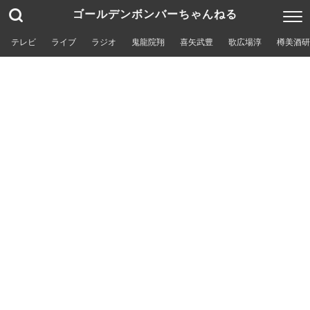
ゴールデンボンバーちゃんねる
テレビ
ライブ
ラジオ
鬼龍院翔
喜矢武豊
歌広場淳
樽美酒研