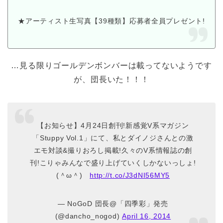
★アーティスト生写真【39種類】応募者全員プレゼント!
…見る限りゴールデンボンバーは載ってないようです
が、団長いた！！！
【お知らせ】4月24日創刊!新感覚V系マガジン
「Stuppy Vol.1」にて、私とダイノジさんとの激
エモ対談&撮りおろし掲載!久々のV系情報誌の創
刊!こりゃみんなで盛り上げていくしかないっしょ!
(＾ω＾)
http://t.co/J3dNI56MY5
— NoGoD 団長@「四季彩」発売
(@dancho_nogod)
April 16, 2014