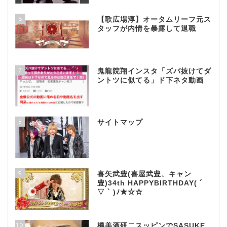
6
【歌広場淳】オータムリーフ元ス
タッフが内情を暴露して退職
7
鬼龍院翔インスタ「ズバ抜けてダ
ントツに似てる」ド下ネタ動画
8
サイトマップ
9
喜矢武豊(喜屋武豊、キャン
豊)34th HAPPYBIRTHDAY( ´
▽ ` )ﾉ★☆☆
10
樽美酒研二スッピンでSASUKE