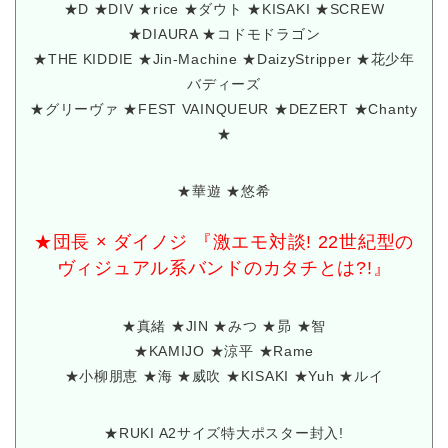
★D ★DIV ★rice ★ダウト ★KISAKI ★SCREW
★DIAURA ★コドモドラゴン
★THE KIDDIE ★Jin-Machine ★DaizyStripper ★花少年
バディーズ
★グリーヴァ ★FEST VAINQUEUR ★DEZERT ★Chanty
★
★華遊 ★悠希
★団長 × ダイノジ 『激エモ対談! 22世紀型の
ヴィジュアル系バンドのカタチとは?!』
★真緒 ★JIN ★みつ ★昴 ★智
★KAMIJO ★涼平 ★Rame
★小柳朋恵 ★海 ★威吹 ★KISAKI ★Yuh ★ルイ
★RUKI A2サイズ特大ポスター封入!