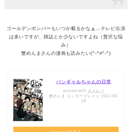
ゴールデンボンバーもいつか載るかなぁ…テレビ出演
は多いですが、雑誌とか少ないですよね（贅沢な悩
み）
蟹めんまさんの漫画も読みたい(^-^≡^-^)
バンギャルちゃんの日常
posted with
ヨメレバ
蟹めんま エンターブレイン 2012-09-
28