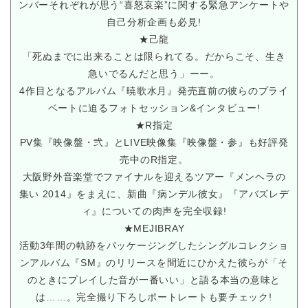
ンバーそれぞれが思う“喜怒哀楽”に関する緊急アンケートや
自己分析企画も必見!
★己龍
「死ぬまでに出来ることは限られてる。だからこそ、生き
急いでるんだと思う」ーー。
4作目となるアルバム『暁歌水月』発売直前の彼らのプライ
ベートに迫るフォトセッション&インタビュー!
★R指定
PV集『映像盤・弐』とLIVE映像集『映像盤・参』も好評発
売中のR指定。
大阪野外音楽堂でファイナルを迎えるツアー『メンヘラの
集い 2014』をまえに、新曲『病ンデル彼女』『アバズレデ
ィ』についての肉声を完全収録!
★MEJIBRAY
活動3年間の軌跡をパッケージングしたシングルコレクショ
ンアルバム『SM』のリリースを間近にひかえた彼らが「そ
のときにプレイした音が一番いい」と語る本当の意味と
は……。完全撮り下ろしポートレートも要チェック!