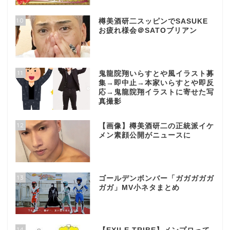
10
樽美酒研二スッピンでSASUKE
お疲れ様会＠SATOブリアン
11
鬼龍院翔いらすとや風イラスト募
集→即中止→本家いらすとや即反
応→鬼龍院翔イラストに寄せた写
真撮影
12
【画像】樽美酒研二の正統派イケ
メン素顔公開がニュースに
13
ゴールデンボンバー「ガガガガガ
ガガ」MV小ネタまとめ
14