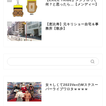
【EXILE TRIBE】メンプロって
何？と思ったら…【メンディー】
15
【恵比寿】元キリショー自宅＆事
務所【散歩】
女々しくて2023VerのMステスー
パーライブワロタｗｗｗｗ