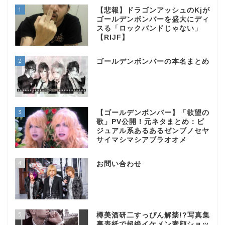
1
【悲報】ドラゴンアッシュのKjが
ゴールデンボンバーを盛大にディ
スる「ロックバンドじゃない」
【RIJF】
2
ゴールデンボンバーの本名まとめ
3
【ゴールデンボンバー】「欲望の
歌」PV公開！元ネタまとめ：ビ
ジュアル系あるあるゼンブノセヤ
サイマシマシアブラオオメ
4
お問い合わせ
5
樽美酒研二すっぴん解禁!?写真集
裏表紙で超絶イケメン素顔ショッ