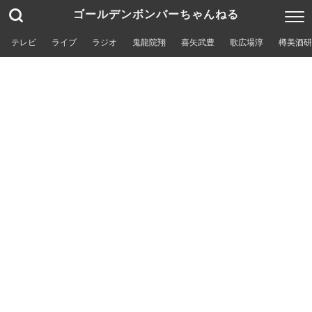
ゴールデンボンバーちゃんねる
テレビ
ライブ
ラジオ
鬼龍院翔
喜矢武豊
歌広場淳
樽美酒研