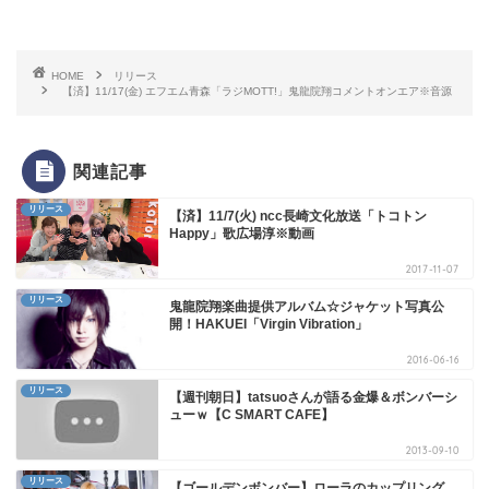
HOME
リリース
【済】11/17(金) エフエム青森「ラジMOTT!」鬼龍院翔コメントオンエア※音源
関連記事
リリース
【済】11/7(火) ncc長崎文化放送「トコトン
Happy」歌広場淳※動画
2017-11-07
リリース
鬼龍院翔楽曲提供アルバム☆ジャケット写真公
開！HAKUEI「Virgin Vibration」
2016-06-16
リリース
【週刊朝日】tatsuoさんが語る金爆＆ボンバーシ
ューｗ【C SMART CAFE】
2013-09-10
リリース
【ゴールデンボンバー】ローラのカップリング