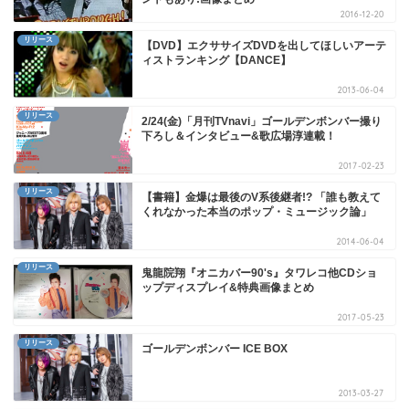
2016-12-20
リリース
【DVD】エクササイズDVDを出してほしいアーテ
ィストランキング【DANCE】
2013-06-04
リリース
2/24(金)「月刊TVnavi」ゴールデンボンバー撮り
下ろし＆インタビュー&歌広場淳連載！
2017-02-23
リリース
【書籍】金爆は最後のV系後継者!? 「誰も教えて
くれなかった本当のポップ・ミュージック論」
2014-06-04
リリース
鬼龍院翔『オニカバー90's』タワレコ他CDショ
ップディスプレイ&特典画像まとめ
2017-05-23
リリース
ゴールデンボンバー ICE BOX
2013-03-27