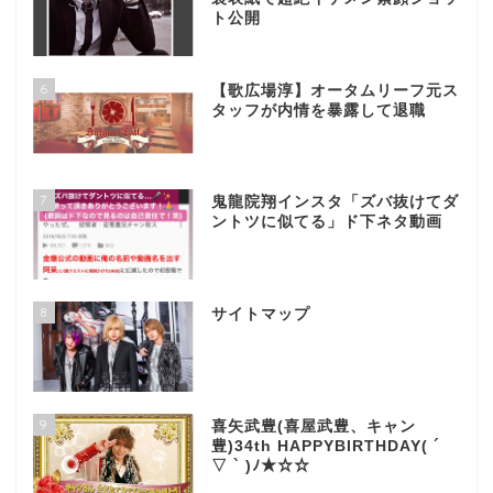
ト公開
6
【歌広場淳】オータムリーフ元ス
タッフが内情を暴露して退職
7
鬼龍院翔インスタ「ズバ抜けてダ
ントツに似てる」ド下ネタ動画
8
サイトマップ
9
喜矢武豊(喜屋武豊、キャン
豊)34th HAPPYBIRTHDAY( ´
▽ ` )ﾉ★☆☆