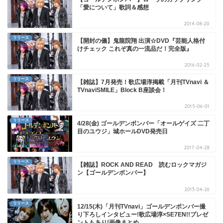
「愛について」歌詞＆感想
2014-08-20
リリース
【開封の儀】鬼龍院翔 出演☆DVD『芸能人格付
けチェック これぞ真の一流品だ！完全版』
2016-02-25
リリース
【雑誌】7月発売！歌広場淳掲載「月刊TVnavi ＆
TVnaviSMILE」Block B座談会！
2015-06-01
リリース
4/28(金) ゴールデンボンバー「オールゲイズ 二丁
目のユウジ」城ホールDVD発売日
2017-04-28
リリース
【雑誌】ROCK AND READ 読むロックマガジ
ン【ゴールデンボンバー】
2013-04-26
リリース
12/15(木)「月刊TVnavi」ゴールデンボンバー撮
り下ろしインタビュー!歌広場淳×SE7EN!!プレゼ
ントもあり!画像まとめ