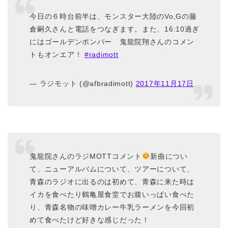
今日の６時台前半は、モンスター大陸のVo,Gの藤
倉嗣久さんと電話をつなぎます。また、16:10過ぎ
にはゴールデンボンバー 鬼龍院翔さんのコメン
トもオンエア！
#radimott
— ラジモット (@afbradimott)
2017年11月17日
鬼龍院さんのラジMOTTコメント
新曲につい
て、ニューアルバムについて、ツアーについて、
青森のラジオに出るのは初めて、青森に来た時は
イカを食べたり鶴亀屋食堂でお腹いっぱい食べた
り、青森名物の味噌カレー牛乳ラーメンを今回初
めて食べたけど好きな感じだった！