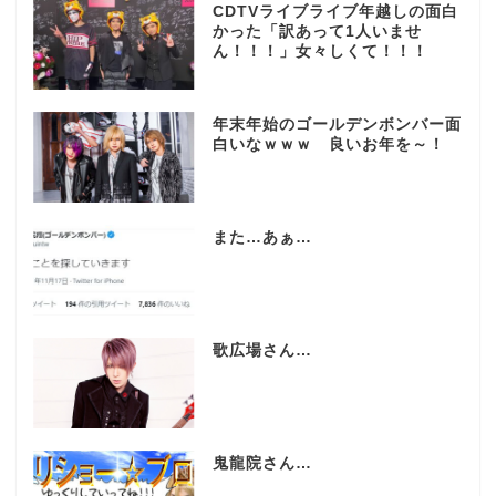
CDTVライブライブ年越しの面白
かった「訳あって1人いませ
ん！！！」女々しくて！！！
年末年始のゴールデンボンバー面
白いなｗｗｗ 良いお年を～！
また…あぁ…
歌広場さん…
鬼龍院さん…