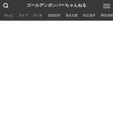
ゴールデンボンバーちゃんねる
テレビ
ライブ
ラジオ
鬼龍院翔
喜矢武豊
歌広場淳
樽美酒研