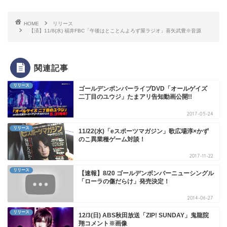
HOME
リリース
【済】11/8(水) 福井FBC「午後はとことんよろず屋ラジオ」喜矢武豊※音源
関連記事
リリース
ゴールデンボンバーライブDVD「オールゲイズ
二丁目のユウジ」たまアリ告知動画公開!!
2017-05-24
リリース
11/22(水)「eスポーツマガジン」歌広場淳×かず
のこ異業種ゲーム対談！
2017-11-22
リリース
【速報】8/20 ゴールデンボンバーニューシングル
「ローラの傷だらけ」発売決定！
2014-06-27
リリース
12/3(日) ABS秋田放送「ZIP! SUNDAY」鬼龍院
翔コメント※画像