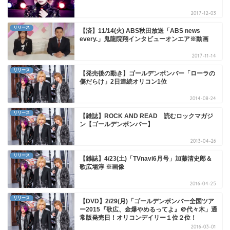
2017-12-03
リリース
【済】11/14(火) ABS秋田放送「ABS news
every.」鬼龍院翔インタビューオンエア※動画
2017-11-14
リリース
【発売後の動き】ゴールデンボンバー「ローラの
傷だらけ」2日連続オリコン1位
2014-08-24
リリース
【雑誌】ROCK AND READ 読むロックマガジ
ン【ゴールデンボンバー】
2013-04-26
リリース
【雑誌】4/23(土)「TVnavi6月号」加藤清史郎＆
歌広場淳 ※画像
2016-04-25
リリース
【DVD】2/29(月)「ゴールデンボンバー全国ツア
ー2015『歌広、金爆やめるってよ』＠代々木」通
常版発売日！オリコンデイリー１位２位！
2016-03-01