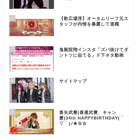
6
【歌広場淳】オータムリーフ元ス
タッフが内情を暴露して退職
7
鬼龍院翔インスタ「ズバ抜けてダ
ントツに似てる」ド下ネタ動画
8
サイトマップ
9
喜矢武豊(喜屋武豊、キャン
豊)34th HAPPYBIRTHDAY( ´
▽ ` )ﾉ★☆☆