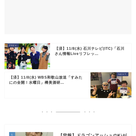
【済】11/8(水) 石川テレビ(ITC)「石川
さん情報Liveリフレッ...
【済】11/8(水) WBS和歌山放送「すみた
にの全開！水曜日」樽美酒研...
1
【悲報】ドラゴンアッシュのKjが