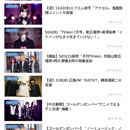
リリース
【済】11/22(水)エフエム岩手「アクセル」鬼龍院
翔コメント※音源
2017-11-22
リリース
5/24(水)「TVnavi 7月号」歌広場淳×泉澤祐希「イ
ケメンがなきゃ生きていけない！」
2017-05-24
リリース
【雑誌】5/23(土)発売「月刊TVnavi」対談は歌広
場淳×阿久津愼太郎※画像追加
2015-05-25
リリース
【済】11/9(木) 広島FM「DAYS!?」樽美酒研二※
音源
2017-11-10
リリース
【中日新聞】ゴールデンボンバー”アニメでまる
子と共演” 掲載！
2016-06-06
リリース
【ゴールデンボンバー】「ノーミュージック・ノ