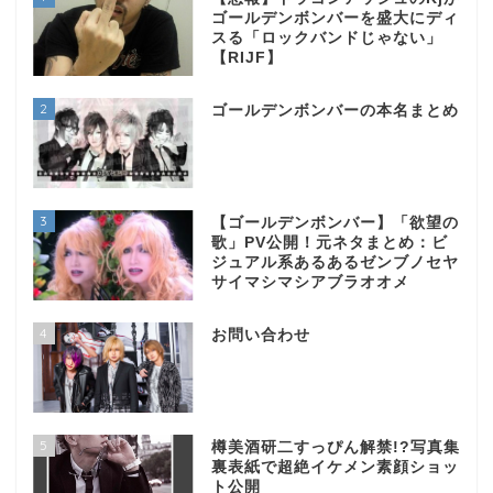
ゴールデンボンバーを盛大にディ
スる「ロックバンドじゃない」
【RIJF】
2
ゴールデンボンバーの本名まとめ
3
【ゴールデンボンバー】「欲望の
歌」PV公開！元ネタまとめ：ビ
ジュアル系あるあるゼンブノセヤ
サイマシマシアブラオオメ
4
お問い合わせ
5
樽美酒研二すっぴん解禁!?写真集
裏表紙で超絶イケメン素顔ショッ
ト公開