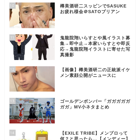
10
樽美酒研二スッピンでSASUKE
お疲れ様会＠SATOブリアン
11
鬼龍院翔いらすとや風イラスト募
集→即中止→本家いらすとや即反
応→鬼龍院翔イラストに寄せた写
真撮影
12
【画像】樽美酒研二の正統派イケ
メン素顔公開がニュースに
13
ゴールデンボンバー「ガガガガガ
ガガ」MV小ネタまとめ
14
【EXILE TRIBE】メンプロって
何？と思ったら…【メンディー】