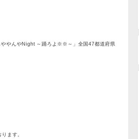
やんやNight ～踊ろよ※※～」全国47都道府県
おります。