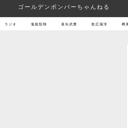
ゴールデンボンバーちゃんねる
ラジオ
鬼龍院翔
喜矢武豊
歌広場淳
樽