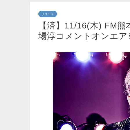
リリース
【済】11/16(木) F
場淳コメントオンエア