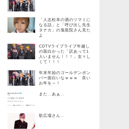
「人志松本の酒のツマミに
なる話」と「呼び出し先生
タナカ」の鬼龍院さん見た
よ
CDTVライブライブ年越し
の面白かった「訳あって1
人いません！！！」女々し
くて！！！
年末年始のゴールデンボン
バー面白いなｗｗｗ 良い
お年を～！
また…あぁ…
歌広場さん…