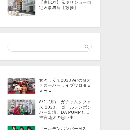
【恵比寿】元キリショー自
15
宅＆事務所【散歩】
女々しくて2023VerのMス
テスーパーライブワロタｗ
ｗｗｗ
8/21(月)「ガチャムクフェ
ス 2023」 ゴールデンボン
バー出演、DA PUMPも…
神宮花火の思い出
ゴールデンボンバーMス