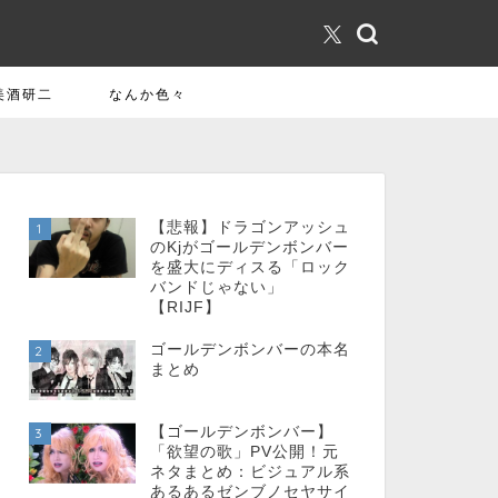
美酒研二
なんか色々
【悲報】ドラゴンアッシュ
1
のKjがゴールデンボンバー
を盛大にディスる「ロック
バンドじゃない」
【RIJF】
ゴールデンボンバーの本名
2
まとめ
【ゴールデンボンバー】
3
「欲望の歌」PV公開！元
ネタまとめ：ビジュアル系
あるあるゼンブノセヤサイ