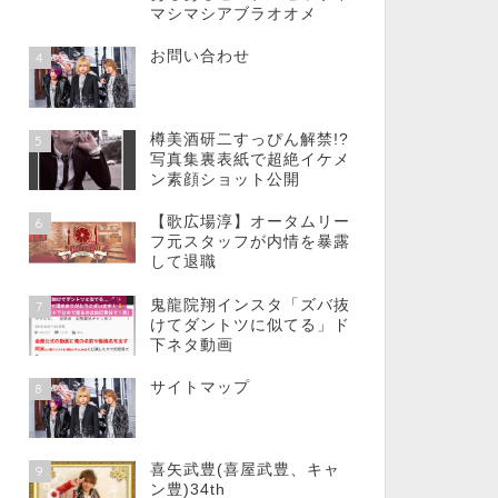
マシマシアブラオオメ
お問い合わせ
4
樽美酒研二すっぴん解禁!?
5
写真集裏表紙で超絶イケメ
ン素顔ショット公開
【歌広場淳】オータムリー
6
フ元スタッフが内情を暴露
して退職
鬼龍院翔インスタ「ズバ抜
7
けてダントツに似てる」ド
下ネタ動画
サイトマップ
8
喜矢武豊(喜屋武豊、キャ
9
ン豊)34th