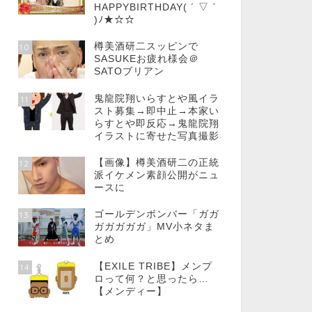
HAPPYBIRTHDAY( ´ ▽ `
)ﾉ★☆☆
樽美酒研二スッピンで
10
SASUKEお疲れ様会＠
SATOブリアン
鬼龍院翔いらすとや風イラ
11
スト募集→即中止→本家い
らすとや即反応→鬼龍院翔
イラストに寄せた写真撮影
【画像】樽美酒研二の正統
12
派イケメン素顔公開がニュ
ースに
ゴールデンボンバー「ガガ
13
ガガガガガ」MV小ネタま
とめ
【EXILE TRIBE】メンプ
14
ロって何？と思ったら…
【メンディー】