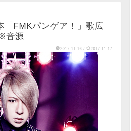
M熊本「FMKパンゲア！」歌広
※音源
2017-11-16
/
2017-11-17