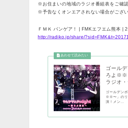
※お住まいの地域のラジオ番組表をご確
※予告なくオンエアされない場合がござ
ＦＭＫ パンゲア！ | FMKエフエム熊本 | 2017/
http://radiko.jp/share/?sid=FMK&t=201
ゴールデ
ろよ※※
ラジオ・テ
ゴールデンボ
※※〜」のリ
演！メン...