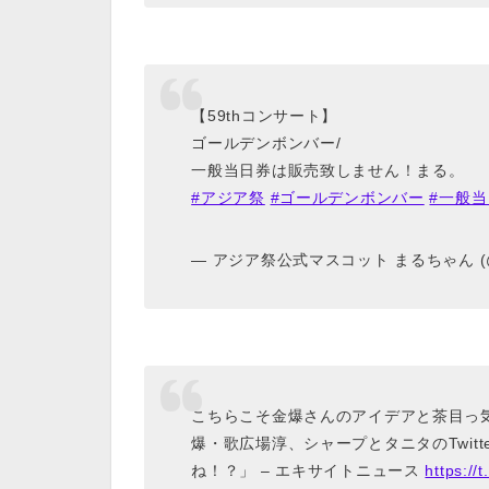
【59thコンサート】
ゴールデンボンバー/
一般当日券は販売致しません！まる。
#アジア祭
#ゴールデンボンバー
#一般
— アジア祭公式マスコット まるちゃん (@As
こちらこそ金爆さんのアイデアと茶目っ気
爆・歌広場淳、シャープとタニタのTwit
ね！？」 – エキサイトニュース
https:/