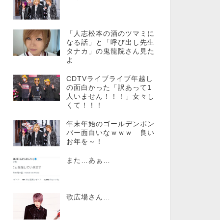
「人志松本の酒のツマミに
なる話」と「呼び出し先生
タナカ」の鬼龍院さん見た
よ
CDTVライブライブ年越し
の面白かった「訳あって1
人いません！！！」女々し
くて！！！
年末年始のゴールデンボン
バー面白いなｗｗｗ 良い
お年を～！
また…あぁ…
歌広場さん…