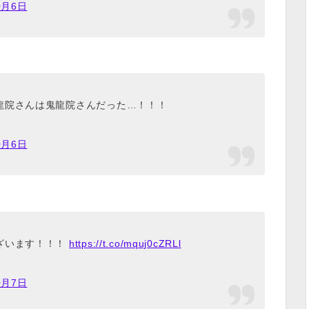
0月6日
龍院さんは鬼龍院さんだった…！！！
0月6日
ざいます！！！
https://t.co/mquj0cZRLl
0月7日