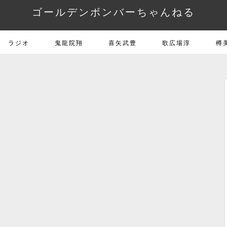
ゴールデンボンバーちゃんねる
ラジオ
鬼龍院翔
喜矢武豊
歌広場淳
樽