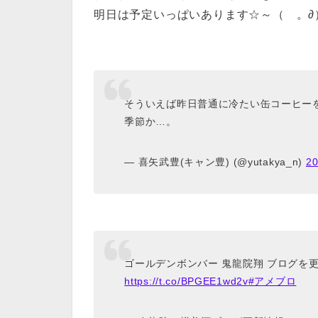
明日は予定いっぱいあります☆～（ゝ。∂
そういえば昨日普通に冷たい缶コーヒー
季節か…。
— 喜矢武豊(キャン豊) (@yutakya_n)
2
ゴールデンボンバー 鬼龍院翔 ブログを
https://t.co/BPGEE1wd2v
#アメブロ