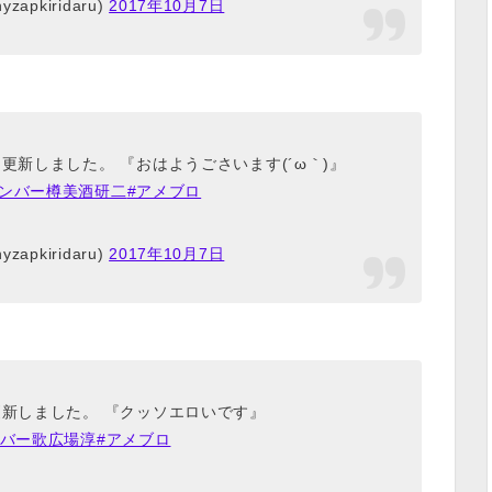
pkiridaru)
2017年10月7日
更新しました。 『おはようごさいます(´ω｀)』
ボンバー樽美酒研二
#アメブロ
pkiridaru)
2017年10月7日
更新しました。 『クッソエロいです』
ンバー歌広場淳
#アメブロ