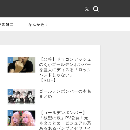
美酒研二
なんか色々
【悲報】ドラゴンアッシュ
1
のKjがゴールデンボンバー
を盛大にディスる「ロック
バンドじゃない」
【RIJF】
ゴールデンボンバーの本名
2
まとめ
【ゴールデンボンバー】
3
「欲望の歌」PV公開！元
ネタまとめ：ビジュアル系
あるあるゼンブノセヤサイ