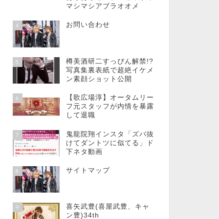
マシマシアブラオオメ
お問い合わせ
4
樽美酒研二すっぴん解禁!?
5
写真集裏表紙で超絶イケメ
ン素顔ショット公開
【歌広場淳】オータムリー
6
フ元スタッフが内情を暴露
して退職
鬼龍院翔インスタ「ズバ抜
7
けてダントツに似てる」ド
下ネタ動画
サイトマップ
8
喜矢武豊(喜屋武豊、キャ
9
ン豊)34th