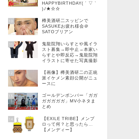
HAPPYBIRTHDAY( ´ ▽ `
)ﾉ★☆☆
樽美酒研二スッピンで
10
SASUKEお疲れ様会＠
SATOブリアン
鬼龍院翔いらすとや風イラ
11
スト募集→即中止→本家い
らすとや即反応→鬼龍院翔
イラストに寄せた写真撮影
【画像】樽美酒研二の正統
12
派イケメン素顔公開がニュ
ースに
ゴールデンボンバー「ガガ
13
ガガガガガ」MV小ネタま
とめ
【EXILE TRIBE】メンプ
14
ロって何？と思ったら…
【メンディー】