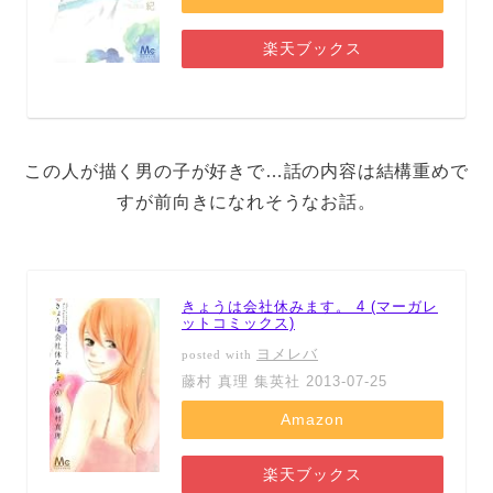
楽天ブックス
この人が描く男の子が好きで…話の内容は結構重めで
すが前向きになれそうなお話。
きょうは会社休みます。 4 (マーガレ
ットコミックス)
ヨメレバ
posted with
藤村 真理 集英社 2013-07-25
Amazon
楽天ブックス