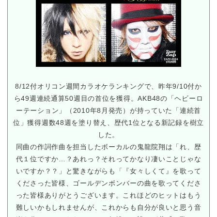
8/12付オリコン週間カラオケランキングで、昨年9/10付か
ら49週連続通算50週目の首位を獲得。AKB48の「ヘビーロ
ーテーション」（2010年8月発売）が持っていた「連続首
位」獲得週数48週を塗り替え、歴代1位となる新記録を樹立
した。
同曲の作詞作曲を担当したボーカルの鬼龍院翔は「れ、歴
代１位ですか…？あれっ？それってかなり凄いことじゃな
いですか？？」と驚きながらも「『女々しくて』を歌って
くださった皆様、ゴールデンボンバーの曲を歌ってくださ
った皆様ありがとうございます。これほどのヒットはもう
難しいかもしれませんが、これからも自分が良いと思う音