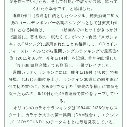
楽を作っていけたら、そして何処かで誰かが共感し歌って
くれたら幸せです」と感謝した。
通算7作目（流通を目的としたシングル、樽美酒研二加入
後のゴールデンボンバー名義のシングルとしては実質1作
目）となる同曲は、ニコニコ動画内でのヒットがきっかけ
で話題に。替え歌の「眠たくて」がハウス食品『メガシャ
キ』のCMソングに起用されたことも後押しし、CDはイン
ディーズレーベルながら週間シングルランキングで最高位4
位（2011年9/5付、今年1/14付）を記録。昨年初出場した
『NHK紅白歌合戦』でも歌唱し、一躍ブレイクした。
週間カラオケランキングには、昨年1/16付（48位）で初
登場。じわじわ順位を上げ、ランクイン30週目の同年8/27
付で初の首位に。翌9/3付でゆずの「栄光の架橋」に首位を
譲ったものの、9/10付から49週連続で首位をキープしてい
る。
オリコンのカラオケランキングは1994年12/26付からス
タート。カラオケ大手の第一興商（DAM総合）、エクシン
グ（JOYSOUND）のデータをもとに毎週発表している。