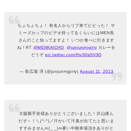
ちょちょちょ！ 有名人からリプ来てビビった！ サ
ミーズカップのビデオ持ってるくらいにはMEN長
さんのこと知ってますよ！ いつか食べに行きます
ね！RT
@MENKAICHO
:
@junjunmjgirly
カレーを
どうぞ
pic.twitter.com/fhvS0eSV3Q
— 歌広場 淳 (@junjunmjgirly)
August 11, 2013
大阪握手皆様ありがとうございました！沢山揉ん
だぞ～！＼(^-^)／汗かいて汗臭が出てたと思いま
すすみませんm(_ _)m暑い中御来場頂きありがと