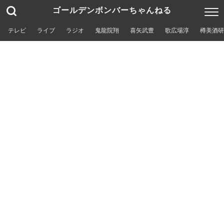
ゴールデンボンバーちゃんねる
テレビ
ライブ
ラジオ
鬼龍院翔
喜矢武豊
歌広場淳
樽美酒研