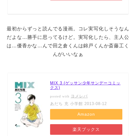
最初からずっと読んでる漫画。コレ実写化しそうなん
だよな…勝手に思ってるけど。実写化したら、主人公
は…優香かな…んで田之倉くんは錦戸くんか斎藤工く
んがいいなぁ
MIX 3 (ゲッサン少年サンデーコミッ
クス)
ヨメレバ
posted with
あだち 充 小学館 2013-08-12
Amazon
楽天ブックス