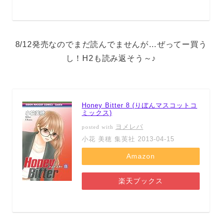
8/12発売なのでまだ読んでませんが…ぜってー買う
し！H2も読み返そう～♪
Honey Bitter 8 (りぼんマスコットコ
ミックス)
ヨメレバ
posted with
小花 美穂 集英社 2013-04-15
Amazon
楽天ブックス