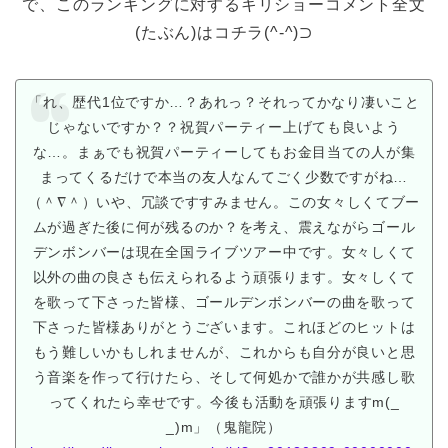
で、このランキングに対するキリショーコメント全文
(たぶん)はコチラ(^-^)⊃
「れ、歴代1位ですか…？あれっ？それってかなり凄いこと
じゃないですか？？祝賀パーティー上げても良いよう
な…。まぁでも祝賀パーティーしてもお金目当ての人が集
まってくるだけで本当の友人なんてごく少数ですがね…
（＾∇＾）いや、冗談ですすみません。この女々しくてブー
ムが過ぎた後に何が残るのか？を考え、震えながらゴール
デンボンバーは現在全国ライブツアー中です。女々しくて
以外の曲の良さも伝えられるよう頑張ります。女々しくて
を歌って下さった皆様、ゴールデンボンバーの曲を歌って
下さった皆様ありがとうございます。これほどのヒットは
もう難しいかもしれませんが、これからも自分が良いと思
う音楽を作って行けたら、そして何処かで誰かが共感し歌
ってくれたら幸せです。今後も活動を頑張りますm(_
_)m」（鬼龍院）