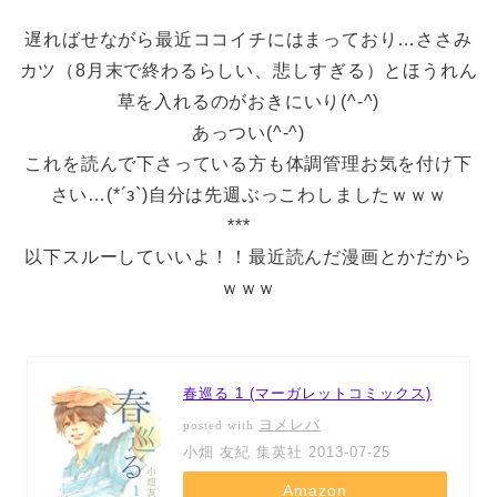
遅ればせながら最近ココイチにはまっており…ささみ
カツ（8月末で終わるらしい、悲しすぎる）とほうれん
草を入れるのがおきにいり(^-^)
あっつい(^-^)
これを読んで下さっている方も体調管理お気を付け下
さい…(*´з`)自分は先週ぶっこわしましたｗｗｗ
***
以下スルーしていいよ！！最近読んだ漫画とかだから
ｗｗｗ
春巡る 1 (マーガレットコミックス)
ヨメレバ
posted with
小畑 友紀 集英社 2013-07-25
Amazon