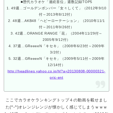
■歴代カラオケ「連続首位」週数記録TOP5
1. 49週…ゴールデンボンバー「女々しくて」（2012年9/10
付～2013年8/12付）
2. 48週…AKB48「ヘビーローテーション」（2010年11/1
付～2011年9/26付）
3. 42週…ORANGE RANGE「花」（2004年11/29付～
2005年9/12付）
4. 37週…GReeeeN「キセキ」（2008年6/23付～2009年
3/2付）
5. 32週…GReeeeN「キセキ」（2009年5/11付～2009年
12/14付）
http://headlines.yahoo.co.jp/hl?a=20130808-00000321-
oric-ent
ここでカラオケランキングトップ４の動画を載せまし
た(^-^)オレンジレンジが懐かしく感じてしまうｗｗｗ