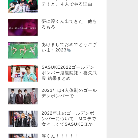
テ！と、４人でやる理由
夢に淳くん出てきた 他も
ろもろ
あけましておめでとうござ
います2023
SASUKE2022ゴールデン
ボンバー鬼龍院翔・喜矢武
豊 結果まとめ
2023年は4人体制のゴール
デンボンバーで…
2022年末のゴールデンボ
ンバーについて Mステで
女々しくてSASUKEほか
淳くん！！！！！