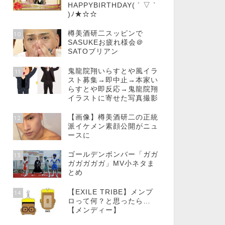
HAPPYBIRTHDAY( ´ ▽ `
)ﾉ★☆☆
樽美酒研二スッピンで
10
SASUKEお疲れ様会＠
SATOブリアン
鬼龍院翔いらすとや風イラ
11
スト募集→即中止→本家い
らすとや即反応→鬼龍院翔
イラストに寄せた写真撮影
【画像】樽美酒研二の正統
12
派イケメン素顔公開がニュ
ースに
ゴールデンボンバー「ガガ
13
ガガガガガ」MV小ネタま
とめ
【EXILE TRIBE】メンプ
14
ロって何？と思ったら…
【メンディー】