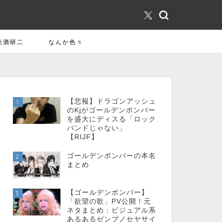
美酒研二
なんか色々
【悲報】ドラゴンアッシュ
1
のKjがゴールデンボンバー
を盛大にディスる「ロック
バンドじゃない」
【RIJF】
ゴールデンボンバーの本名
2
まとめ
【ゴールデンボンバー】
3
「欲望の歌」PV公開！元
ネタまとめ：ビジュアル系
あるあるゼンブノセヤサイ