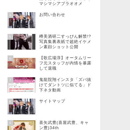
マシマシアブラオオメ
お問い合わせ
4
樽美酒研二すっぴん解禁!?
5
写真集裏表紙で超絶イケメ
ン素顔ショット公開
【歌広場淳】オータムリー
6
フ元スタッフが内情を暴露
して退職
鬼龍院翔インスタ「ズバ抜
7
けてダントツに似てる」ド
下ネタ動画
サイトマップ
8
喜矢武豊(喜屋武豊、キャ
9
ン豊)34th