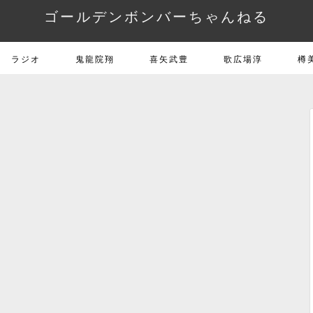
ゴールデンボンバーちゃんねる
ラジオ
鬼龍院翔
喜矢武豊
歌広場淳
樽