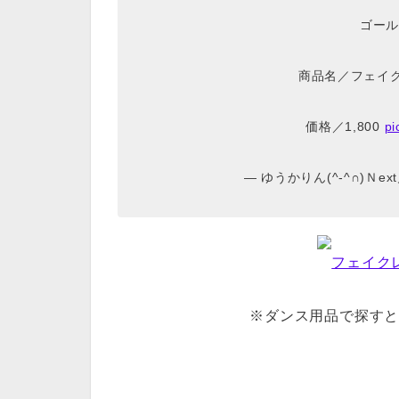
ゴール
商品名／フェイク
価格／1,800
pi
— ゆうかりん(^-^∩)Ｎext月
フェイク
※ダンス用品で探す