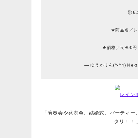
歌広
★商品名／レ
★価格／5,900
— ゆうかりん(^-^∩)Ｎext月
レイン
「演奏会や発表会、結婚式、パーティー
タリ！！