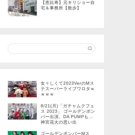
【恵比寿】元キリショー自
15
宅＆事務所【散歩】
女々しくて2023VerのMス
テスーパーライブワロタｗ
ｗｗｗ
8/21(月)「ガチャムクフェ
ス 2023」 ゴールデンボン
バー出演、DA PUMPも…
神宮花火の思い出
ゴールデンボンバーMス