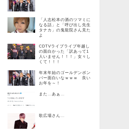
「人志松本の酒のツマミに
なる話」と「呼び出し先生
タナカ」の鬼龍院さん見た
よ
CDTVライブライブ年越し
の面白かった「訳あって1
人いません！！！」女々し
くて！！！
年末年始のゴールデンボン
バー面白いなｗｗｗ 良い
お年を～！
また…あぁ…
歌広場さん…