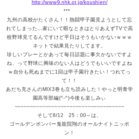
http://www9.nhk.or.jp/koushien/
***
九州の高校がたくさん！！熱闘甲子園見ようとして忘
れてしまった…家にいて暇なときはとりあえずTVで高
校野球見てるんですけど平日はそうもいかないｗｗｗ
ネットで結果見たりしてます。
珍しいプレーとかあって毎日話題に事欠かないですよ
ね、って野球に興味のない人はどうでもいいですよね
ｗ自分も死ぬまでに1回は甲子園行きたい！つれてっ
て！！
あだち充さんのMIX3巻も立ち読みした！やっと明青学
園高等部編(^-^)今後も楽しみぃ
~~~~~~~~~~~~~~~~~~~~~~~~~~~~~~~~~~~~
そして8/12 25：00～は、
ゴールデンボンバー鬼龍院翔のオールナイトニッポ
ン！