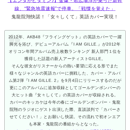
【エンタがビタミン♪】金爆・歌広場淳が乗った新幹
線、“緊急地震速報”で停車。「戦慄を覚えた」
鬼龍院翔快諾！「女々しくて」英語カバー実現！
2012年、AKB48『フライングゲット』の英語カバーで一躍
脚光を浴び、デビューアルバム『I AM GILLE.』が2012年
オリコン年間アルバム売上枚数ランキング 新人部門１位を
獲得した話題の新人アーティストGILLE。
そんな彼女がリスナーからの熱い要望に応える形でまた
様々なジャンルの英語カバーに挑戦した、カバー・アルバ
ム第2弾『I AM GILLE. 2』を9月4日にリリースするのだが
更にこのアルバムに追加収録としてゴールデンボンバーの
大ヒット曲『女々しくて』の英語カバーが収録される。
カバーのキッカケは今年の春にゴールデンボンバー・鬼龍
院翔のラジオにゲスト出演した際、直談談判で「カバーさ
せてください！」とお願いし快諾。その流れで初オンエア
も本家・鬼龍院の番組からとなった。