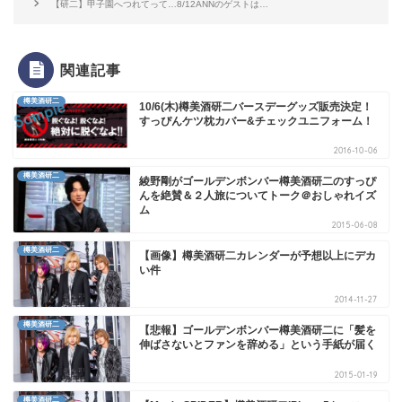
【研二】甲子園へつれてって…8/12ANNのゲストは…
関連記事
樽美酒研二
10/6(木)樽美酒研二バースデーグッズ販売決定！
すっぴんケツ枕カバー&チェックユニフォーム！
2016-10-06
樽美酒研二
綾野剛がゴールデンボンバー樽美酒研二のすっぴ
んを絶賛＆２人旅についてトーク＠おしゃれイズ
ム
2015-06-08
樽美酒研二
【画像】樽美酒研二カレンダーが予想以上にデカ
い件
2014-11-27
樽美酒研二
【悲報】ゴールデンボンバー樽美酒研二に「髪を
伸ばさないとファンを辞める」という手紙が届く
2015-01-19
樽美酒研二