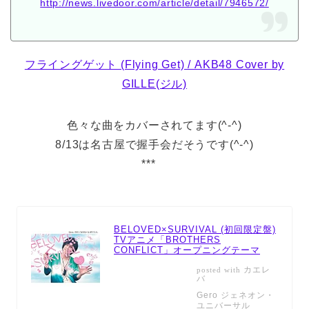
http://news.livedoor.com/article/detail/7946572/
フライングゲット (Flying Get) / AKB48 Cover by
GILLE(ジル)
色々な曲をカバーされてます(^-^)
8/13は名古屋で握手会だそうです(^-^)
***
BELOVED×SURVIVAL (初回限定盤)
TVアニメ「BROTHERS
CONFLICT」オープニングテーマ
カエレ
posted with
バ
Gero ジェネオン・
ユニバーサル