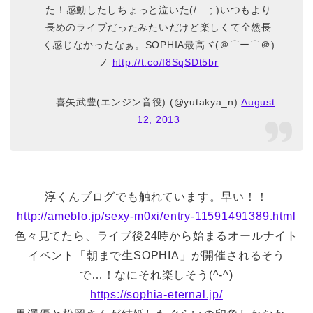
た！感動したしちょっと泣いた(/ _ ; )いつもより
長めのライブだったみたいだけど楽しくて全然長
く感じなかったなぁ。SOPHIA最高ヾ(＠⌒ー⌒＠)
ノ
http://t.co/I8SqSDt5br
— 喜矢武豊(エンジン音役) (@yutakya_n)
August
12, 2013
淳くんブログでも触れています。早い！！
http://ameblo.jp/sexy-m0xi/entry-11591491389.html
色々見てたら、ライブ後24時から始まるオールナイト
イベント「朝まで生SOPHIA」が開催されるそう
で…！なにそれ楽しそう(^-^)
https://sophia-eternal.jp/