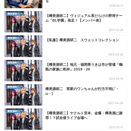
る
2018-06-11
樽美酒研二
【樽美酒研二】ヴィジュアル系だらけの野球チー
ム「BL学園」発足！【メンバー表】
2014-10-28
樽美酒研二
【私服】樽美酒研二 スウェットコレクション
2013-05-26
樽美酒研二
【樽美酒研二】地元・福岡県うきは市が登場「鶴
瓶の家族に乾杯」10/19・26
2015-10-19
樽美酒研二
樽美酒研二 実家のワンちゃんが行方不明(;´・
ω・)
2013-04-09
樽美酒研二
【樽美酒研二】ヤクルト宮本、金爆・樽美酒に謝
罪！？試合後ライブ会場へ
2013-05-11