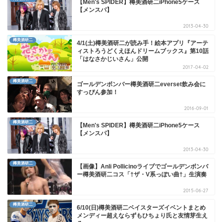
【Men's SPIDER】樽美酒研二iPhone5ケース
【メンスパ】
2013-04-30
樽美酒研二
4/1(土)樽美酒研二が読み手！絵本アプリ『アーテ
ィストろうどくえほんドリームブックス』第10話
「はなさかじいさん」公開
2017-04-02
樽美酒研二
ゴールデンボンバー樽美酒研二everset飲み会に
すっぴん参加！
2016-09-01
樽美酒研二
【Men's SPIDER】樽美酒研二iPhone5ケース
【メンスパ】
2013-04-30
樽美酒研二
【画像】Anli Pollicinoライブでゴールデンボンバ
ー樽美酒研二コス「†ザ・V系っぽい曲†」生演奏
2015-06-27
樽美酒研二
6/10(日)樽美酒研二ベイスターズイベントまとめ
メンディー超えならずもひちょり氏と友情芽生え