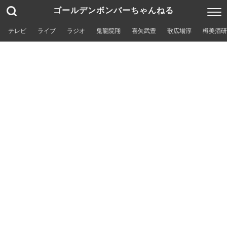
ゴールデンボンバーちゃんねる
テレビ
ライブ
ラジオ
鬼龍院翔
喜矢武豊
歌広場淳
樽美酒研