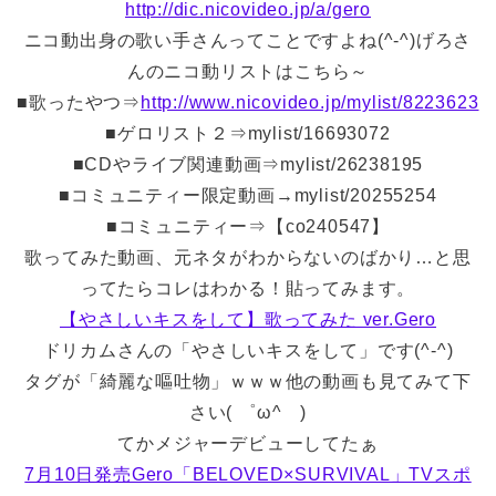
http://dic.nicovideo.jp/a/gero
ニコ動出身の歌い手さんってことですよね(^-^)げろさ
んのニコ動リストはこちら～
■歌ったやつ⇒
http://www.nicovideo.jp/mylist/8223623
■ゲロリスト２⇒mylist/16693072
■CDやライブ関連動画⇒mylist/26238195
■コミュニティー限定動画→mylist/20255254
■コミュニティー⇒【co240547】
歌ってみた動画、元ネタがわからないのばかり…と思
ってたらコレはわかる！貼ってみます。
【やさしいキスをして】歌ってみた ver.Gero
ドリカムさんの「やさしいキスをして」です(^-^)
タグが「綺麗な嘔吐物」ｗｗｗ他の動画も見てみて下
さい( ゜ω^ )
てかメジャーデビューしてたぁ
7月10日発売Gero「BELOVED×SURVIVAL」TVスポ