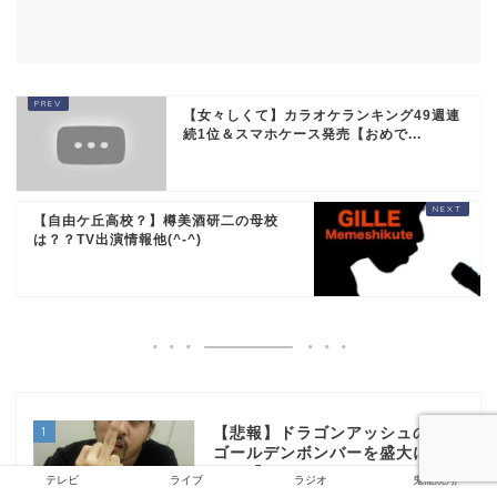
【女々しくて】カラオケランキング49週連
続1位＆スマホケース発売【おめで...
【自由ケ丘高校？】樽美酒研二の母校
は？？TV出演情報他(^-^)
1
【悲報】ドラゴンアッシュのKjが
ゴールデンボンバーを盛大にディ
スる「ロックバンドじゃない」
テレビ
ライブ
ラジオ
鬼龍院翔
【RIJF】