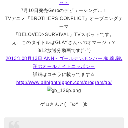
ット
7月10日発売Geroのデビューシングル！
TVアニメ「BROTHERS CONFLICT」オープニングテ
ーマ
「BELOVED×SURVIVAL」TVスポットです。
え、このタイトルはGLAYさんへのオマージュ？
8/12放送分動画です(^-^)
2013年08月13日 ANN～ゴールデンボンバー.鬼.龍.院.
翔のオールナイトニッポン～
詳細はコチラに載ってます☆
http://www.allnightnippon.com/program/gb/
ゲロさんと( ゜ω^ )b