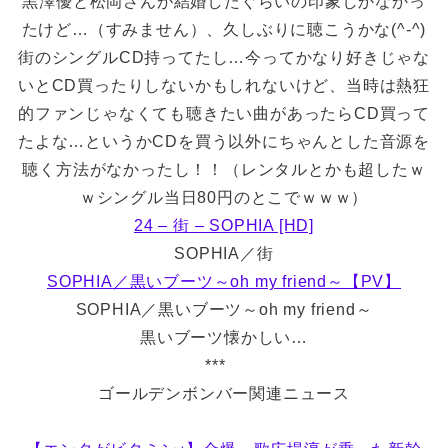
黒澤優と松岡さんが結婚したぐらいの印象しかなかっ
たけど…（すみません）、久しぶりに聴こうかな(^-^)
街のシングルCD持ってたし…今ってかなり好きじゃな
いとCD買ったりしないかもしれないけど、当時は熱狂
的ファンじゃなくても聴きたい曲があったらCD買って
たよな…というかCDを買う以外にちゃんとした音源を
聴く方法がなかったし！！（レンタルとかも超したｗ
ｗシングル当日80円のとこでｗｗｗ）
24 – 街 – SOPHIA [HD]
SOPHIA／街
SOPHIA／黒いブーツ～oh my friend～【PV】
SOPHIA／黒いブーツ～oh my friend～
黒いブーツ懐かしい…
***
ゴールデンボンバー関連ニュース