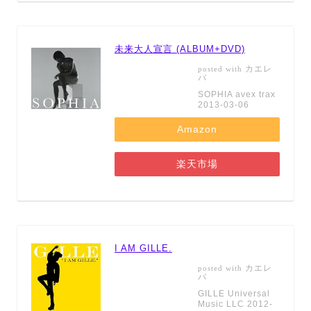
未来大人宣言 (ALBUM+DVD)
カエレ
posted with
バ
SOPHIA avex trax
2013-03-06
Amazon
楽天市場
I AM GILLE.
カエレ
posted with
バ
GILLE Universal
Music LLC 2012-