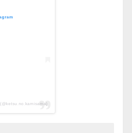
tagram
ketsu.no.kamisama)