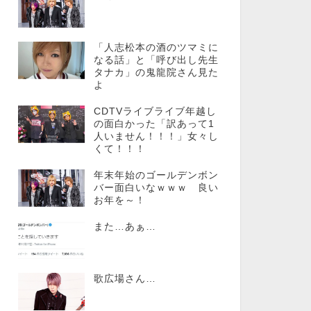
「人志松本の酒のツマミに
なる話」と「呼び出し先生
タナカ」の鬼龍院さん見た
よ
CDTVライブライブ年越し
の面白かった「訳あって1
人いません！！！」女々し
くて！！！
年末年始のゴールデンボン
バー面白いなｗｗｗ 良い
お年を～！
また…あぁ…
歌広場さん…