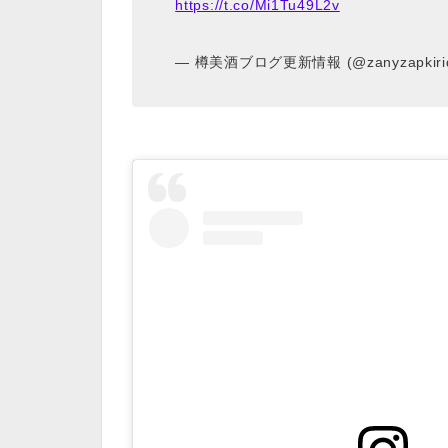
https://t.co/Mi1Tu49L2v
— 樽美酒ブログ更新情報 (@zanyzapkirid