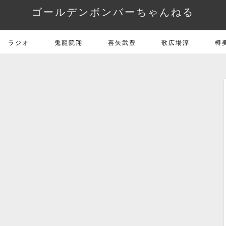
ゴールデンボンバーちゃんねる
ラジオ
鬼龍院翔
喜矢武豊
歌広場淳
樽