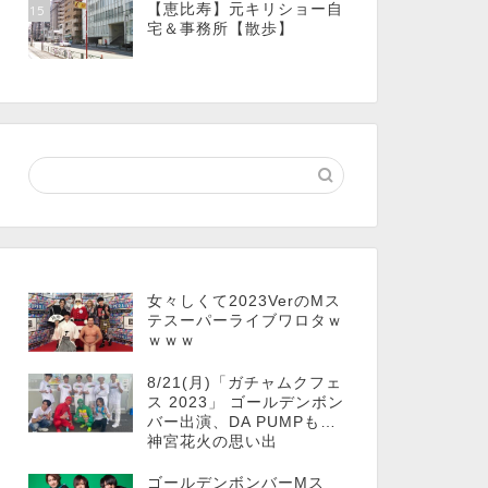
【恵比寿】元キリショー自
15
宅＆事務所【散歩】
女々しくて2023VerのMス
テスーパーライブワロタｗ
ｗｗｗ
8/21(月)「ガチャムクフェ
ス 2023」 ゴールデンボン
バー出演、DA PUMPも…
神宮花火の思い出
ゴールデンボンバーMス