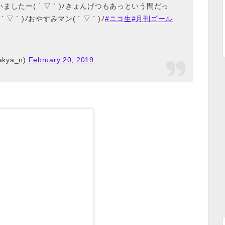
たー( ´ ▽ ` )ﾉきょんげつもあっという間だっ
` )ﾉおやすみマン( ´ ▽ ` )ﾉ
#ニコ生
#月刊ゴール
kya_n)
February 20, 2019