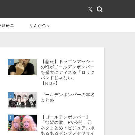
美酒研二
なんか色々
【悲報】ドラゴンアッシュ
1
のKjがゴールデンボンバー
を盛大にディスる「ロック
バンドじゃない」
【RIJF】
ゴールデンボンバーの本名
2
まとめ
【ゴールデンボンバー】
3
「欲望の歌」PV公開！元
ネタまとめ：ビジュアル系
あるあるゼンブノセヤサイ