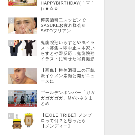
HAPPYBIRTHDAY( ´ ▽ `
)ﾉ★☆☆
樽美酒研二スッピンで
10
SASUKEお疲れ様会＠
SATOブリアン
鬼龍院翔いらすとや風イラ
11
スト募集→即中止→本家い
らすとや即反応→鬼龍院翔
イラストに寄せた写真撮影
【画像】樽美酒研二の正統
12
派イケメン素顔公開がニュ
ースに
ゴールデンボンバー「ガガ
13
ガガガガガ」MV小ネタま
とめ
【EXILE TRIBE】メンプ
14
ロって何？と思ったら…
【メンディー】