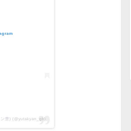
tagram
豊) (@yutakyan_gb)