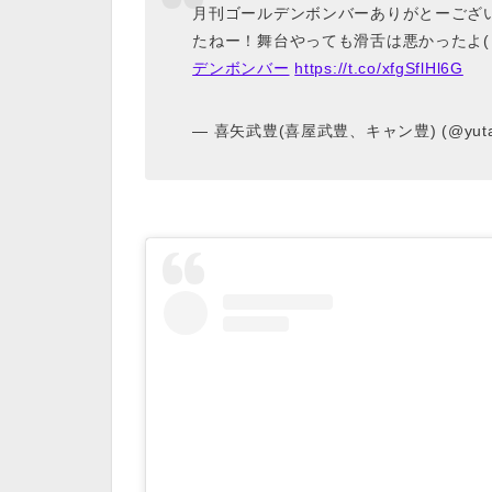
月刊ゴールデンボンバーありがとーございまし
たねー！舞台やっても滑舌は悪かったよ( ´ ▽ 
デンボンバー
https://t.co/xfgSflHl6G
— 喜矢武豊(喜屋武豊、キャン豊) (@yuta