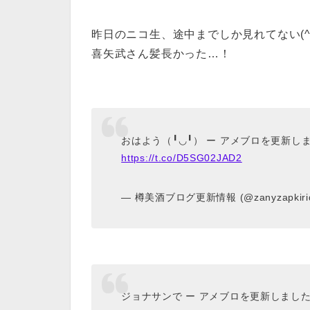
昨日のニコ生、途中までしか見れてない(^-^≡
喜矢武さん髪長かった…！
おはよう（╹◡╹） ー アメブロを更新し
https://t.co/D5SG02JAD2
— 樽美酒ブログ更新情報 (@zanyzapkirid
ジョナサンで ー アメブロを更新しまし