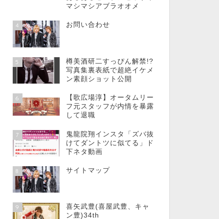
マシマシアブラオオメ
お問い合わせ
4
樽美酒研二すっぴん解禁!?
5
写真集裏表紙で超絶イケメ
ン素顔ショット公開
【歌広場淳】オータムリー
6
フ元スタッフが内情を暴露
して退職
鬼龍院翔インスタ「ズバ抜
7
けてダントツに似てる」ド
下ネタ動画
サイトマップ
8
喜矢武豊(喜屋武豊、キャ
9
ン豊)34th