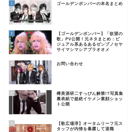
2
ゴールデンボンバーの本名まとめ
3
【ゴールデンボンバー】「欲望の
歌」PV公開！元ネタまとめ：ビ
ジュアル系あるあるゼンブノセヤ
サイマシマシアブラオオメ
4
お問い合わせ
5
樽美酒研二すっぴん解禁!?写真集
裏表紙で超絶イケメン素顔ショッ
ト公開
6
【歌広場淳】オータムリーフ元ス
タッフが内情を暴露して退職