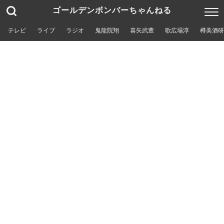
ゴールデンボンバーちゃんねる
テレビ
ライブ
ラジオ
鬼龍院翔
喜矢武豊
歌広場淳
樽美酒研