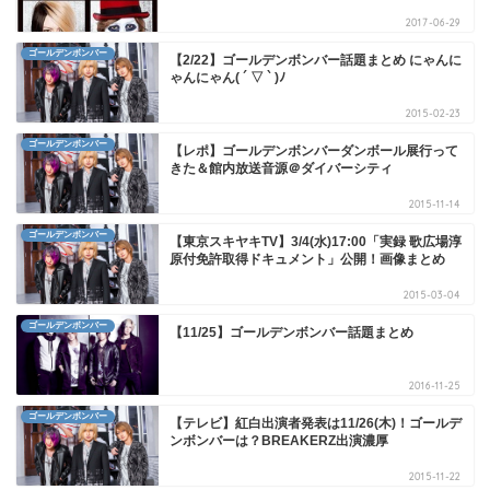
2017-06-29
ゴールデンボンバー
【2/22】ゴールデンボンバー話題まとめ にゃんに
ゃんにゃん( ´ ▽ ` )ﾉ
2015-02-23
ゴールデンボンバー
【レポ】ゴールデンボンバーダンボール展行って
きた＆館内放送音源＠ダイバーシティ
2015-11-14
ゴールデンボンバー
【東京スキヤキTV】3/4(水)17:00「実録 歌広場淳
原付免許取得ドキュメント」公開！画像まとめ
2015-03-04
ゴールデンボンバー
【11/25】ゴールデンボンバー話題まとめ
2016-11-25
ゴールデンボンバー
【テレビ】紅白出演者発表は11/26(木)！ゴールデ
ンボンバーは？BREAKERZ出演濃厚
2015-11-22