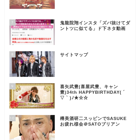
7
鬼龍院翔インスタ「ズバ抜けてダ
ントツに似てる」ド下ネタ動画
8
サイトマップ
9
喜矢武豊(喜屋武豊、キャン
豊)34th HAPPYBIRTHDAY( ´
▽ ` )ﾉ★☆☆
10
樽美酒研二スッピンでSASUKE
お疲れ様会＠SATOブリアン