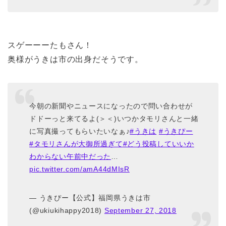
スゲーーーたもさん！
奥様がうきは市の出身だそうです。
今朝の新聞やニュースになったので問い合わせが
ドドーっと来てるよ(＞＜)いつかタモリさんと一緒
に写真撮ってもらいたいなぁ♪
#うきは
#うきぴー
#タモリさんが大御所過ぎて
#どう投稿していいか
わからない午前中だった
…
pic.twitter.com/amA44dMIsR
— うきぴー【公式】福岡県うきは市
(@ukiukihappy2018)
September 27, 2018