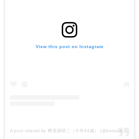
View this post on Instagram
A post shared by 樽美酒研二（今年44歳） (@ketsu.no.kamisama)