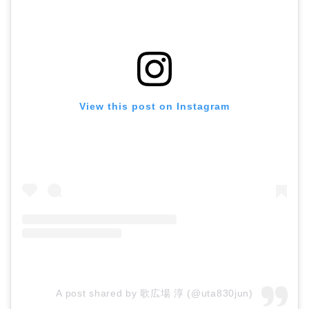
View this post on Instagram
A post shared by 歌広場 淳 (@uta830jun)