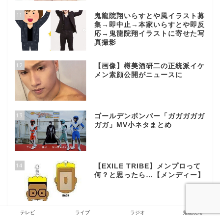
11
鬼龍院翔いらすとや風イラスト募
集→即中止→本家いらすとや即反
応→鬼龍院翔イラストに寄せた写
真撮影
12
【画像】樽美酒研二の正統派イケ
メン素顔公開がニュースに
13
ゴールデンボンバー「ガガガガガ
ガガ」MV小ネタまとめ
14
【EXILE TRIBE】メンプロって
何？と思ったら…【メンディー】
テレビ
ライブ
ラジオ
鬼龍院翔
15
【恵比寿】元キリショー自宅＆事