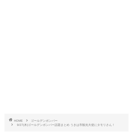
HOME
ゴールデンボンバー
9/27(木)ゴールデンボンバー話題まとめ うきは市観光大使にタモリさん！