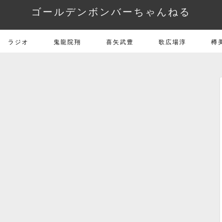
ゴールデンボンバーちゃんねる
ラジオ
鬼龍院翔
喜矢武豊
歌広場淳
樽