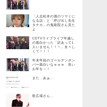
「人志松本の酒のツマミに
なる話」と「呼び出し先生
タナカ」の鬼龍院さん見た
よ
CDTVライブライブ年越し
の面白かった「訳あって1
人いません！！！」女々し
くて！！！
年末年始のゴールデンボン
バー面白いなｗｗｗ 良い
お年を～！
また…あぁ…
歌広場さん…