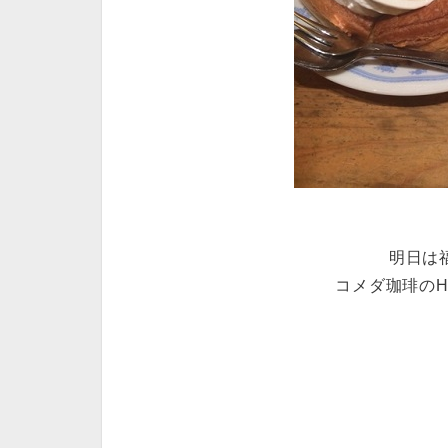
明日は福
コメダ珈琲の