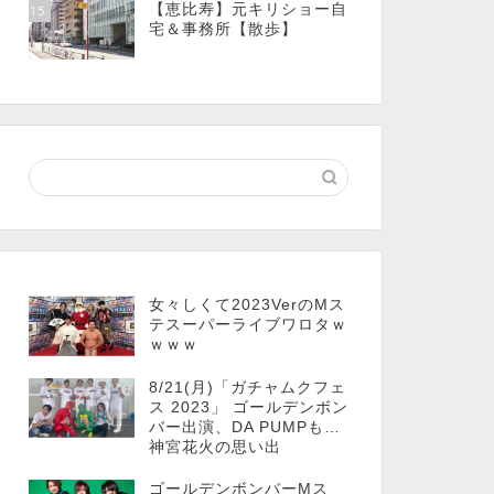
【恵比寿】元キリショー自
15
宅＆事務所【散歩】
女々しくて2023VerのMス
テスーパーライブワロタｗ
ｗｗｗ
8/21(月)「ガチャムクフェ
ス 2023」 ゴールデンボン
バー出演、DA PUMPも…
神宮花火の思い出
ゴールデンボンバーMス