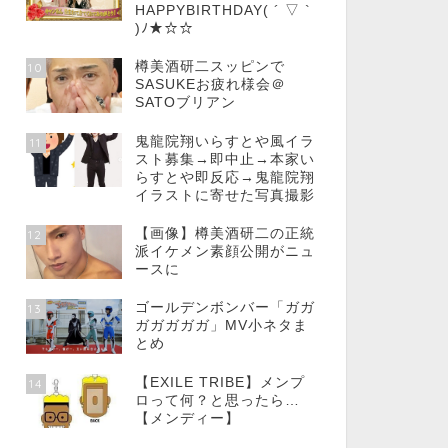
HAPPYBIRTHDAY( ´ ▽ `
)ﾉ★☆☆
樽美酒研二スッピンで
10
SASUKEお疲れ様会＠
SATOブリアン
鬼龍院翔いらすとや風イラ
11
スト募集→即中止→本家い
らすとや即反応→鬼龍院翔
イラストに寄せた写真撮影
【画像】樽美酒研二の正統
12
派イケメン素顔公開がニュ
ースに
ゴールデンボンバー「ガガ
13
ガガガガガ」MV小ネタま
とめ
【EXILE TRIBE】メンプ
14
ロって何？と思ったら…
【メンディー】