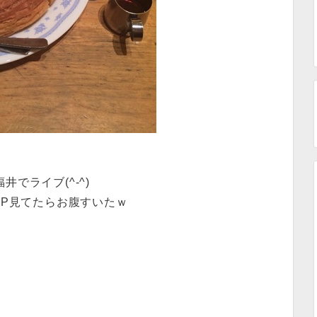
井でライブ(^-^)
HP見てたらお腹すいたｗ