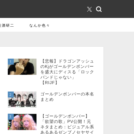
美酒研二
なんか色々
【悲報】ドラゴンアッシュ
1
のKjがゴールデンボンバー
を盛大にディスる「ロック
バンドじゃない」
【RIJF】
ゴールデンボンバーの本名
2
まとめ
【ゴールデンボンバー】
3
「欲望の歌」PV公開！元
ネタまとめ：ビジュアル系
あるあるゼンブノセヤサイ