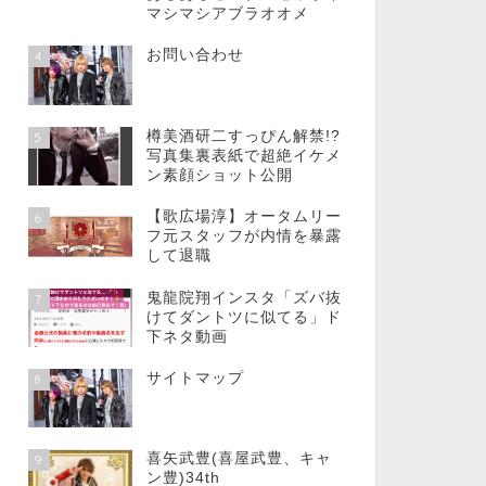
マシマシアブラオオメ
お問い合わせ
4
樽美酒研二すっぴん解禁!?
5
写真集裏表紙で超絶イケメ
ン素顔ショット公開
【歌広場淳】オータムリー
6
フ元スタッフが内情を暴露
して退職
鬼龍院翔インスタ「ズバ抜
7
けてダントツに似てる」ド
下ネタ動画
サイトマップ
8
喜矢武豊(喜屋武豊、キャ
9
ン豊)34th