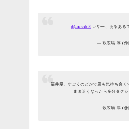
@aosaki3
いやー、あるあるです
— 歌広場 淳 (@ju
福井県、すごくのどかで風も気持ち良く
まま暗くなったら多分タクシー見
— 歌広場 淳 (@ju