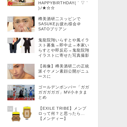
HAPPYBIRTHDAY( ´ ▽ `
)ﾉ★☆☆
樽美酒研二スッピンで
10
SASUKEお疲れ様会＠
SATOブリアン
鬼龍院翔いらすとや風イラ
11
スト募集→即中止→本家い
らすとや即反応→鬼龍院翔
イラストに寄せた写真撮影
【画像】樽美酒研二の正統
12
派イケメン素顔公開がニュ
ースに
ゴールデンボンバー「ガガ
13
ガガガガガ」MV小ネタま
とめ
【EXILE TRIBE】メンプ
14
ロって何？と思ったら…
【メンディー】