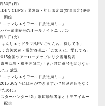
月30日(月)
LDEN CLIPS」通常盤・初回限定盤(数量限定)発売
開始
Eテレ「ニャンちゅうワールド放送局ミニ」
デンボンバー鬼龍院翔のオールナイトニッポン
月31日(火)
V「はんりゅぅドラマ風PV ごめんね、愛してる」
(DJ：喜矢武豊・樽美酒研二)「ごめんね、愛してる」
ー2015全国ツアーローチケプレリク当落発表
DJ：喜矢武豊・樽美酒研二)「また君に番号を聞けなか
った」放送
Eテレ「ニャンちゅうワールド放送局ミニ」
 SDD 2015 あなたには何ができますか？飲酒運転をなく
すために」
モンスターハンター4G」歌広場淳考案オトモアイルー
配信