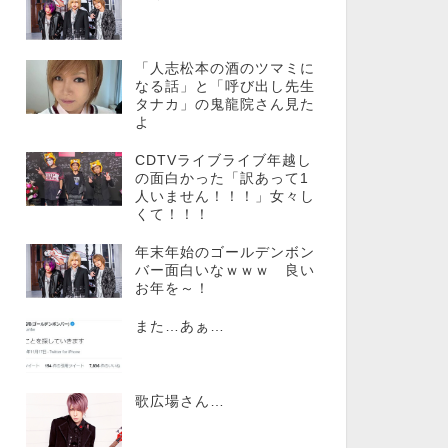
「人志松本の酒のツマミに
なる話」と「呼び出し先生
タナカ」の鬼龍院さん見た
よ
CDTVライブライブ年越し
の面白かった「訳あって1
人いません！！！」女々し
くて！！！
年末年始のゴールデンボン
バー面白いなｗｗｗ 良い
お年を～！
また…あぁ…
歌広場さん…