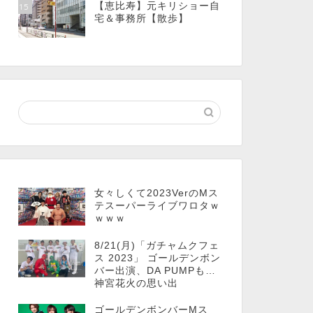
【恵比寿】元キリショー自
15
宅＆事務所【散歩】
女々しくて2023VerのMス
テスーパーライブワロタｗ
ｗｗｗ
8/21(月)「ガチャムクフェ
ス 2023」 ゴールデンボン
バー出演、DA PUMPも…
神宮花火の思い出
ゴールデンボンバーMス