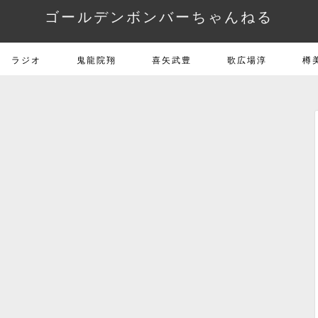
ゴールデンボンバーちゃんねる
ラジオ
鬼龍院翔
喜矢武豊
歌広場淳
樽