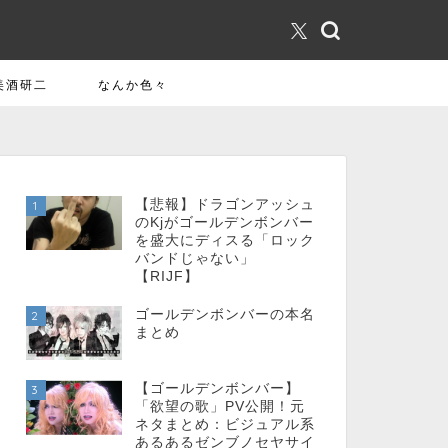
美酒研二
なんか色々
【悲報】ドラゴンアッシュ
1
のKjがゴールデンボンバー
を盛大にディスる「ロック
バンドじゃない」
【RIJF】
ゴールデンボンバーの本名
2
まとめ
【ゴールデンボンバー】
3
「欲望の歌」PV公開！元
ネタまとめ：ビジュアル系
あるあるゼンブノセヤサイ