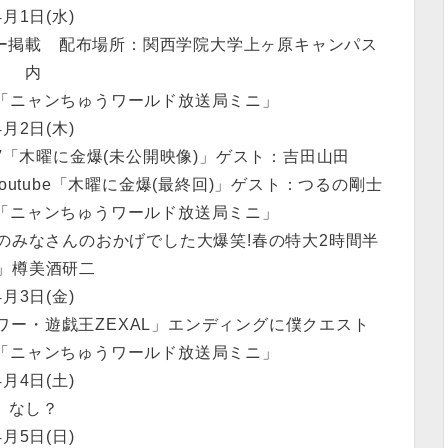
4月1日(水)
ビュー掲載 配布場所：関西学院大学上ヶ原キャンパス
内
Eテレ「ニャンちゅうワールド放送局ミニ」
4月2日(木)
TV「木曜に金爆(未公開映像)」ゲスト：吉田山田
outube「木曜に金爆(最終回)」ゲスト：つるの剛士
Eテレ「ニャンちゅうワールド放送局ミニ」
るずのみなさんのおかげでした大爆笑!春の特大2時間半
P」樽美酒研二
4月3日(金)
王アワー・遊戯王ZEXAL」エンディングに僕クエスト
Eテレ「ニャンちゅうワールド放送局ミニ」
4月4日(土)
なし？
4月5日(日)