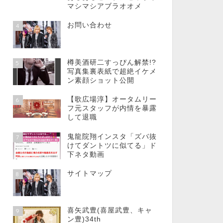
マシマシアブラオオメ
お問い合わせ
4
樽美酒研二すっぴん解禁!?
5
写真集裏表紙で超絶イケメ
ン素顔ショット公開
【歌広場淳】オータムリー
6
フ元スタッフが内情を暴露
して退職
鬼龍院翔インスタ「ズバ抜
7
けてダントツに似てる」ド
下ネタ動画
サイトマップ
8
喜矢武豊(喜屋武豊、キャ
9
ン豊)34th