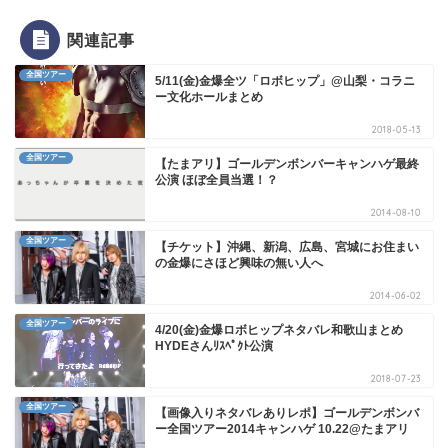
関連記事
全国ツアー
5/11(金)金爆全ツ「ロボヒップ」@山梨・コラニ
ー文化ホールまとめ
2018-05-13
全国ツアー
【たまアリ】ゴールデンボンバーキャンハゲ最終
公演 ほぼ全員当選！？
2014-08-10
全国ツアー
【チケット】沖縄、新潟、広島、宮城にお住まい
の金爆にさほど興味の無い人へ
2014-06-02
全国ツアー
4/20(金)金爆ロボヒップネタバレ和歌山まとめ
HYDEさんﾘｽﾍﾟｸﾄ公演
2018-07-23
全国ツアー
【画像入りネタバレありレポ】ゴールデンボンバ
ー全国ツアー2014キャンハゲ 10.22@たまアリ