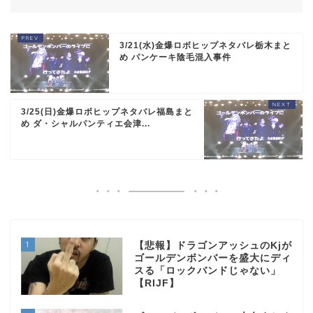
3/21(水)金爆ロボヒップネタバレ栃木まと
め パンケーキ陰毛混入事件
3/25(日)金爆ロボヒップネタバレ福島まと
め ダ・シャルパンティエ会津...
1
【悲報】ドラゴンアッシュのKjが
ゴールデンボンバーを盛大にディ
スる「ロックバンドじゃない」
【RIJF】