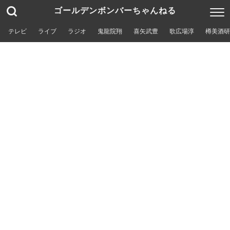
ゴールデンボンバーちゃんねる
テレビ
ライブ
ラジオ
鬼龍院翔
喜矢武豊
歌広場淳
樽美酒研