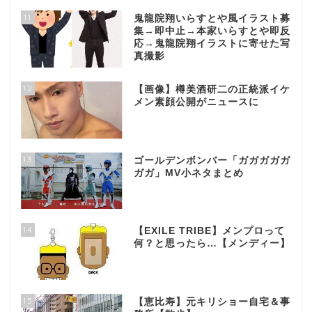
11
鬼龍院翔いらすとや風イラスト募
集→即中止→本家いらすとや即反
応→鬼龍院翔イラストに寄せた写
真撮影
12
【画像】樽美酒研二の正統派イケ
メン素顔公開がニュースに
13
ゴールデンボンバー「ガガガガガ
ガガ」MV小ネタまとめ
14
【EXILE TRIBE】メンプロって
何？と思ったら…【メンディー】
15
【恵比寿】元キリショー自宅＆事