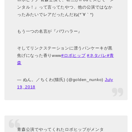
ンタル！』って言ってたやつ、他の公演ではなか
ったみたいでレアだったんだね(*´∀｀*)
もう一つの名言が『パワハラー』
そしてリンクステーションに漂うパンケーキが黒
焦げになった香りwww
#ロボヒップ
#ネタバレ
#青
森
— ぬん。／ちくわ(猫氏) (@golden_nunko)
July
19, 2018
青森公演でやってくれたロボヒップがメンタ