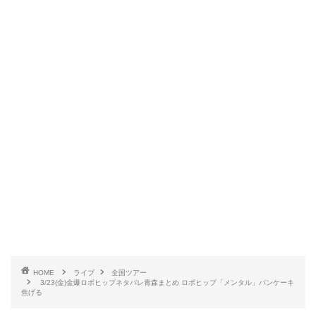
HOME
ライブ
全国ツアー
3/23(金)金爆ロボヒップネタバレ青森まとめ ロボヒップ「メンタル」パンケーキ
焦げる