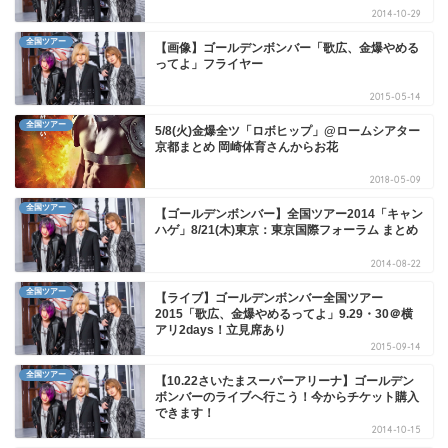
2014-10-29
全国ツアー
【画像】ゴールデンボンバー「歌広、金爆やめる
ってよ」フライヤー
2015-05-14
全国ツアー
5/8(火)金爆全ツ「ロボヒップ」@ロームシアター
京都まとめ 岡崎体育さんからお花
2018-05-09
全国ツアー
【ゴールデンボンバー】全国ツアー2014「キャン
ハゲ」8/21(木)東京：東京国際フォーラム まとめ
2014-08-22
全国ツアー
【ライブ】ゴールデンボンバー全国ツアー
2015「歌広、金爆やめるってよ」9.29・30＠横
アリ2days！立見席あり
2015-09-14
全国ツアー
【10.22さいたまスーパーアリーナ】ゴールデン
ボンバーのライブへ行こう！今からチケット購入
できます！
2014-10-15