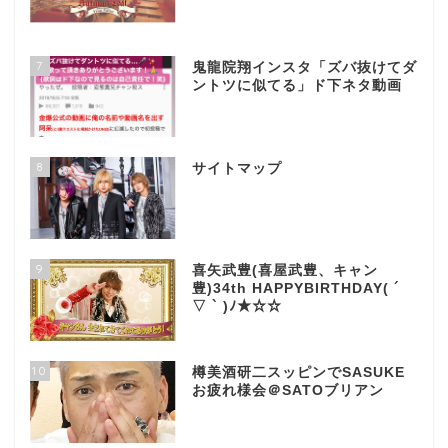
7
鬼龍院翔インスタ「ズバ抜けてダ
ントツに似てる」ド下ネタ動画
8
サイトマップ
9
喜矢武豊(喜屋武豊、キャン
豊)34th HAPPYBIRTHDAY( ´
▽ ` )ﾉ★☆☆
10
樽美酒研二スッピンでSASUKE
お疲れ様会＠SATOブリアン