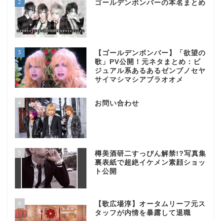
2
ゴールデンボンバーの本名まとめ
3
【ゴールデンボンバー】「欲望の
歌」PV公開！元ネタまとめ：ビ
ジュアル系あるあるゼンブノセヤ
サイマシマシアブラオオメ
4
お問い合わせ
5
樽美酒研二すっぴん解禁!?写真集
裏表紙で超絶イケメン素顔ショッ
ト公開
6
【歌広場淳】オータムリーフ元ス
タッフが内情を暴露して退職