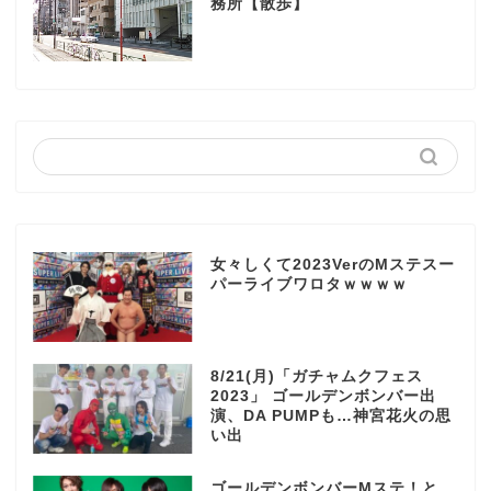
務所【散歩】
女々しくて2023VerのMステスー
パーライブワロタｗｗｗｗ
8/21(月)「ガチャムクフェス
2023」 ゴールデンボンバー出
演、DA PUMPも…神宮花火の思
い出
ゴールデンボンバーMステ！と、