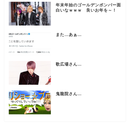
年末年始のゴールデンボンバー面
白いなｗｗｗ 良いお年を～！
また…あぁ…
歌広場さん…
鬼龍院さん…