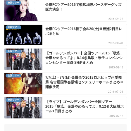
全国ツアー
金爆FCツアー2016で歌広場淳バースデーグッズ
販売決定！
2016-09-02
全国ツアー
金爆FCツアー2016握手会8/20(土)＠豊洲2日目レ
ポまとめ
2016-08-20
全国ツアー
【ゴールデンボンバー】全国ツアー2015「歌広、
金爆やめるってよ」8.14@鳥取・米子コンベンシ
ョンセンター BiG SHiPまとめ
2015-08-16
全国ツアー
7/7(土)・7/8(日) 金爆全ツ2018ロボヒップ@愛知
県 名古屋国際会議場センチュリーホールまとめ※
開催決定
2018-07-08
全国ツアー
【ライブ】ゴールデンボンバー全国ツアー
2015「歌広、金爆やめるってよ」9.12＠大阪城ホ
ール1日目まとめ
2015-09-12