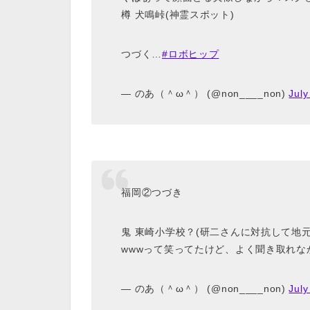
樽 犬鳴峠(神霊スポット)
つづく…
#ロボヒップ
— のあ（＾ω＾） (@non____non)
July
福岡②つづき
鬼 東崎小学校？(研二さんに対抗して地
wwwって笑ってたけど、よく聞き取れな
— のあ（＾ω＾） (@non____non)
July