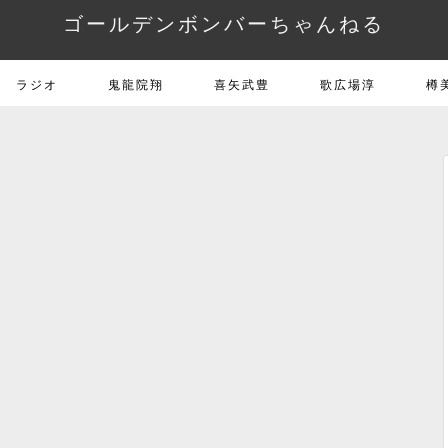
ゴールデンボンバーちゃんねる
ラジオ
鬼龍院翔
喜矢武豊
歌広場淳
樽