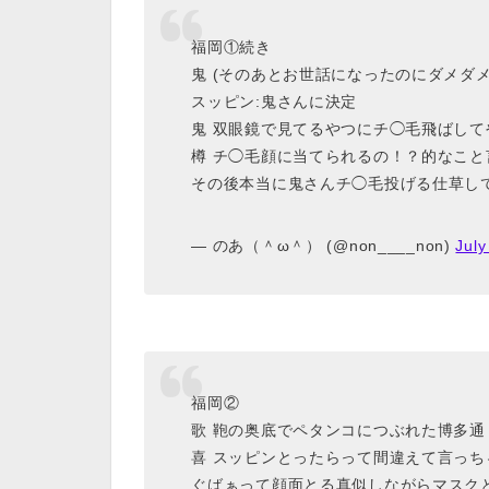
福岡①続き
鬼 (そのあとお世話になったのにダメダメ
スッピン:鬼さんに決定
鬼 双眼鏡で見てるやつにチ◯毛飛ばして
樽 チ◯毛顔に当てられるの！？的なこと
その後本当に鬼さんチ◯毛投げる仕草し
— のあ（＾ω＾） (@non____non)
July
福岡②
歌 鞄の奥底でペタンコにつぶれた博多通
喜 スッピンとったらって間違えて言っち
ぐばぁって顔面とる真似しながらマスクと