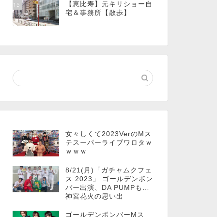
【恵比寿】元キリショー自
15
宅＆事務所【散歩】
女々しくて2023VerのMス
テスーパーライブワロタｗ
ｗｗｗ
8/21(月)「ガチャムクフェ
ス 2023」 ゴールデンボン
バー出演、DA PUMPも…
神宮花火の思い出
ゴールデンボンバーMス