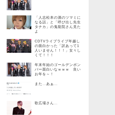
「人志松本の酒のツマミに
なる話」と「呼び出し先生
タナカ」の鬼龍院さん見た
よ
CDTVライブライブ年越し
の面白かった「訳あって1
人いません！！！」女々し
くて！！！
年末年始のゴールデンボン
バー面白いなｗｗｗ 良い
お年を～！
また…あぁ…
歌広場さん…