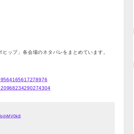
ロボヒップ」各会場のネタバレをまとめています。
/1019564165617278976
/1020968234290274304
eJbjhMV0k8