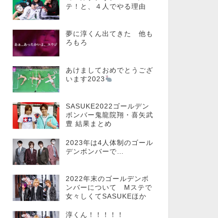
テ！と、４人でやる理由
夢に淳くん出てきた 他も
ろもろ
あけましておめでとうござ
います2023
SASUKE2022ゴールデン
ボンバー鬼龍院翔・喜矢武
豊 結果まとめ
2023年は4人体制のゴール
デンボンバーで…
2022年末のゴールデンボ
ンバーについて Mステで
女々しくてSASUKEほか
淳くん！！！！！