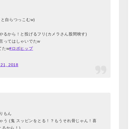
と自らつっこむw)
やるから！と投げるフリ(カメラさん股間映す)
言ってはしゃいでたw
てたw
#ロボヒップ
 21, 2018
りもん
ゃう (鬼 スッピンをとる！？もうそれ骨じゃん！喜
るから！)