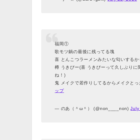
福岡①
歌モツ鍋の最後に残ってる塊
喜 とんこつラーメンみたいな匂いするか
樽 うきぴー(喜 うきぴーって久しぶり
ね！)
鬼 メイクで若作りしてるからメイクと
ップ
— のあ（＾ω＾） (@non____non)
July