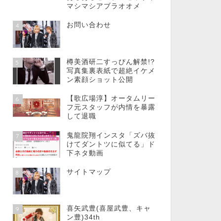
マシマシアブラオオメ
お問い合わせ
4
樽美酒研二すっぴん解禁!?
5
写真集裏表紙で超絶イケメ
ン素顔ショット公開
【歌広場淳】オータムリー
6
フ元スタッフが内情を暴露
して退職
鬼龍院翔インスタ「ズバ抜
7
けてダントツに似てる」ド
下ネタ動画
サイトマップ
8
喜矢武豊(喜屋武豊、キャ
9
ン豊)34th