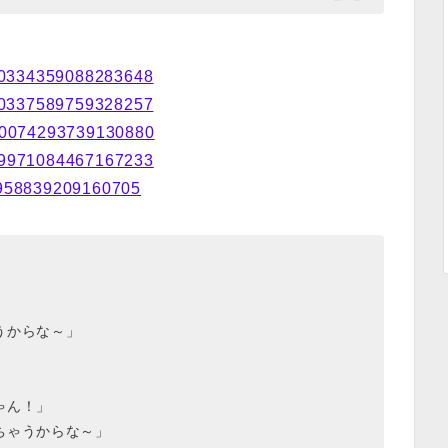
1020334359088283648
1020337589759328257
1020074293739130880
1019971084467167233
19958839209160705
うからな～」
」
ゃん！」
ちゃうからな～」