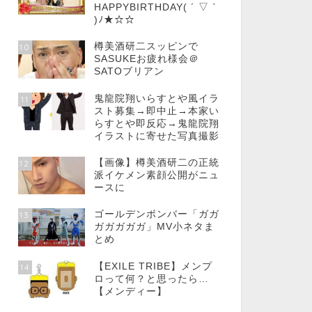
HAPPYBIRTHDAY( ´ ▽ `
)ﾉ★☆☆
樽美酒研二スッピンで
10
SASUKEお疲れ様会＠
SATOブリアン
鬼龍院翔いらすとや風イラ
11
スト募集→即中止→本家い
らすとや即反応→鬼龍院翔
イラストに寄せた写真撮影
【画像】樽美酒研二の正統
12
派イケメン素顔公開がニュ
ースに
ゴールデンボンバー「ガガ
13
ガガガガガ」MV小ネタま
とめ
【EXILE TRIBE】メンプ
14
ロって何？と思ったら…
【メンディー】