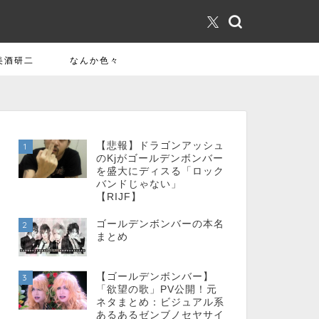
美酒研二
なんか色々
【悲報】ドラゴンアッシュ
1
のKjがゴールデンボンバー
を盛大にディスる「ロック
バンドじゃない」
【RIJF】
ゴールデンボンバーの本名
2
まとめ
【ゴールデンボンバー】
3
「欲望の歌」PV公開！元
ネタまとめ：ビジュアル系
あるあるゼンブノセヤサイ