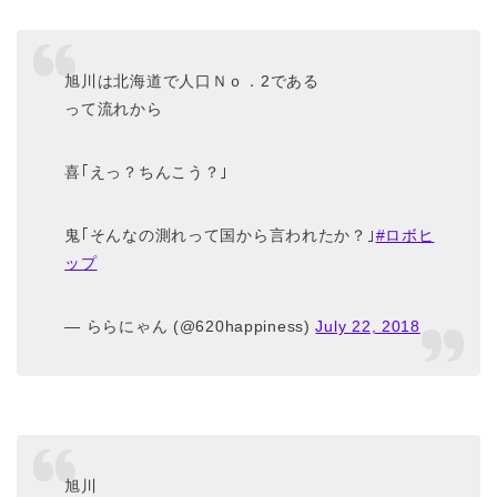
旭川は北海道で人口Ｎｏ．2である
って流れから
喜｢えっ？ちんこう？｣
鬼｢そんなの測れって国から言われたか？｣
#ロボヒ
ップ
— ららにゃん (@620happiness)
July 22, 2018
旭川