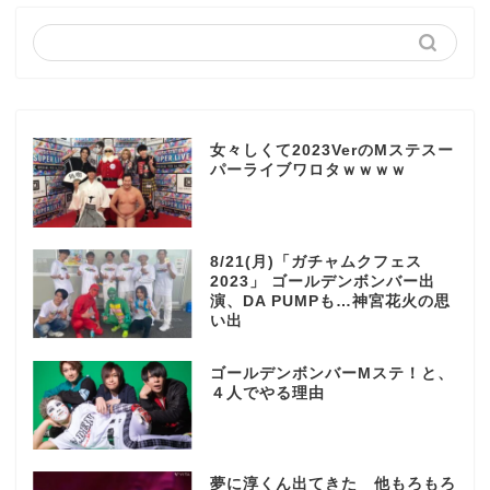
女々しくて2023VerのMステスー
パーライブワロタｗｗｗｗ
8/21(月)「ガチャムクフェス
2023」 ゴールデンボンバー出
演、DA PUMPも…神宮花火の思
い出
ゴールデンボンバーMステ！と、
４人でやる理由
夢に淳くん出てきた 他もろもろ