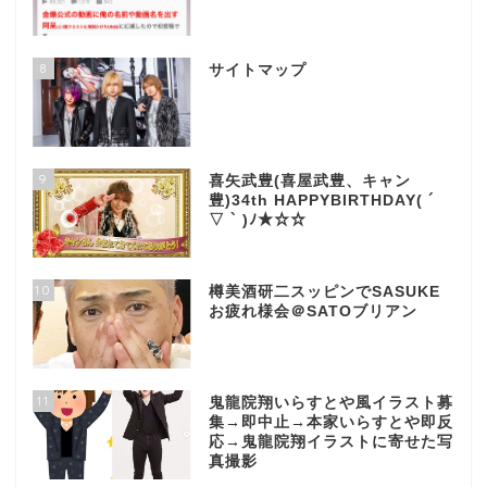
8
サイトマップ
9
喜矢武豊(喜屋武豊、キャン
豊)34th HAPPYBIRTHDAY( ´
▽ ` )ﾉ★☆☆
10
樽美酒研二スッピンでSASUKE
お疲れ様会＠SATOブリアン
11
鬼龍院翔いらすとや風イラスト募
集→即中止→本家いらすとや即反
応→鬼龍院翔イラストに寄せた写
真撮影