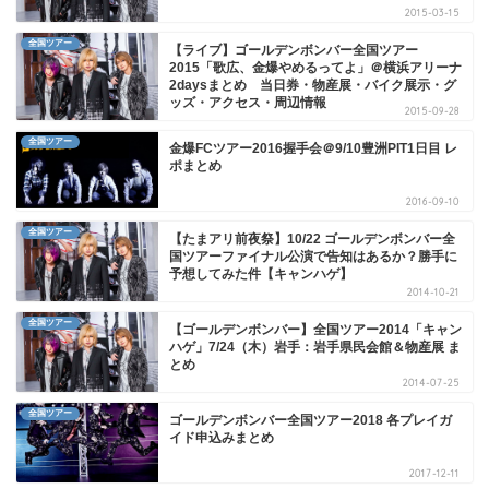
2015-03-15
全国ツアー
【ライブ】ゴールデンボンバー全国ツアー
2015「歌広、金爆やめるってよ」＠横浜アリーナ
2daysまとめ 当日券・物産展・バイク展示・グ
ッズ・アクセス・周辺情報
2015-09-28
全国ツアー
金爆FCツアー2016握手会＠9/10豊洲PIT1日目 レ
ポまとめ
2016-09-10
全国ツアー
【たまアリ前夜祭】10/22 ゴールデンボンバー全
国ツアーファイナル公演で告知はあるか？勝手に
予想してみた件【キャンハゲ】
2014-10-21
全国ツアー
【ゴールデンボンバー】全国ツアー2014「キャン
ハゲ」7/24（木）岩手：岩手県民会館＆物産展 ま
とめ
2014-07-25
全国ツアー
ゴールデンボンバー全国ツアー2018 各プレイガ
イド申込みまとめ
2017-12-11