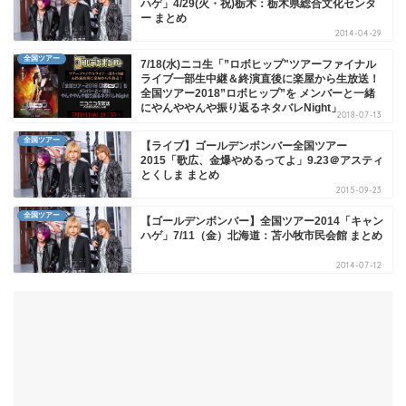
ハゲ」4/29(火・祝)栃木：栃木県総合文化センタ
ー まとめ
2014-04-29
全国ツアー
7/18(水)ニコ生「”ロボヒップ"ツアーファイナル
ライブ一部生中継＆終演直後に楽屋から生放送！
全国ツアー2018”ロボヒップ”を メンバーと一緒
にやんややんや振り返るネタバレNight」
2018-07-13
全国ツアー
【ライブ】ゴールデンボンバー全国ツアー
2015「歌広、金爆やめるってよ」9.23＠アスティ
とくしま まとめ
2015-09-23
全国ツアー
【ゴールデンボンバー】全国ツアー2014「キャン
ハゲ」7/11（金）北海道：苫小牧市民会館 まとめ
2014-07-12