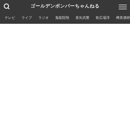
ゴールデンボンバーちゃんねる
テレビ
ライブ
ラジオ
鬼龍院翔
喜矢武豊
歌広場淳
樽美酒研