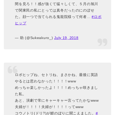
間を見ろ！！感が強くて猛々しくて、５月の旭川
で関東民の私にとっては真冬だったのにのぼせ
た。顔一つで当てられる鬼龍院様って何者…
#ロボ
ヒップ
— 助 (@Sukeakuro_)
July 19, 2018
ロボヒップね、セトリね、まさかね、最後に英語
やるとは思わなかった！！！！www
めっちゃ楽しかったよ！！！！めっちゃ咲きまし
た私。
あと、演劇で常にキャーキャー言ってたかなwww
夫婦が！！！！夫婦が！！！！ってwww
コウノトリ(ドリ?)が鯉のぼりに聞こえました。
#