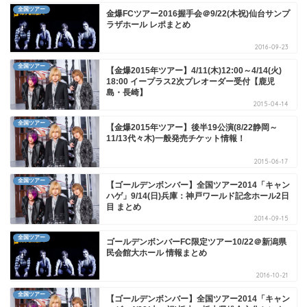
全国ツアー
金爆FCツアー2016握手会＠9/22(木祝)仙台サンプ
ラザホール レポまとめ
2016-09-23
全国ツアー
【金爆2015年ツアー】4/11(木)12:00～4/14(火)
18:00 イープラス2次プレオーダー受付【鹿児
島・長崎】
2015-04-14
全国ツアー
【金爆2015年ツアー】後半19公演(8/22静岡～
11/13代々木)一般発売チケット情報！
2015-06-17
全国ツアー
【ゴールデンボンバー】全国ツアー2014「キャン
ハゲ」9/14(日)兵庫：神戸ワールド記念ホール2日
目 まとめ
2014-09-15
全国ツアー
ゴールデンボンバーFC限定ツアー10/22＠新潟県
民会館大ホール 情報まとめ
2016-10-21
全国ツアー
【ゴールデンボンバー】全国ツアー2014「キャン