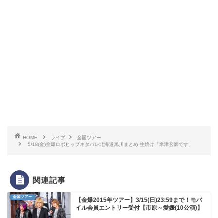
HOME
ライブ
全国ツアー
5/18(金)金爆ロボヒップネタバレ北海道旭川まとめ 生焼け「米津玄師です」
関連記事
全国ツアー
【金爆2015年ツアー】3/15(日)23:59まで！モバ
イル会員エントリー受付【市原～愛媛(10公演)】