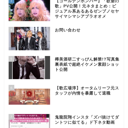
3
【ゴールデンボンバー】「欲望の
歌」PV公開！元ネタまとめ：ビ
ジュアル系あるあるゼンブノセヤ
サイマシマシアブラオオメ
4
お問い合わせ
5
樽美酒研二すっぴん解禁!?写真集
裏表紙で超絶イケメン素顔ショッ
ト公開
6
【歌広場淳】オータムリーフ元ス
タッフが内情を暴露して退職
7
鬼龍院翔インスタ「ズバ抜けてダ
ントツに似てる」ド下ネタ動画