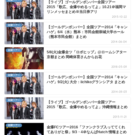
全国ツアー
【ライブ】ゴールデンボンバー全国ツアー
2015「歌広、金爆やめるってよ」10.21＠福岡マ
リンメッセまとめ※当日券アリ
2015-10-22
全国ツアー
【ゴールデンボンバー】全国ツアー2014「キャン
ハゲ」6/4（水）熊本：市民会館崇城大学ホール
（熊本市民会館）まとめ
2014-06-04
全国ツアー
5/8(火)金爆全ツ「ロボヒップ」@ロームシアター
京都まとめ 岡崎体育さんからお花
2018-05-09
全国ツアー
【ゴールデンボンバー】全国ツアー2014「キャン
ハゲ」9/2(火) 大分：iichikoグランシアタ まとめ
2014-09-03
全国ツアー
【ライブ】ゴールデンボンバー全国ツアー
2015「歌広、金爆やめるってよ」沖縄情報まとめ
2015-11-21
全国ツアー
金爆FCツアー2016「ファンクラブ入っててくれ
てありがと祭」9/3・4＠なんばHatch 情報まとめ