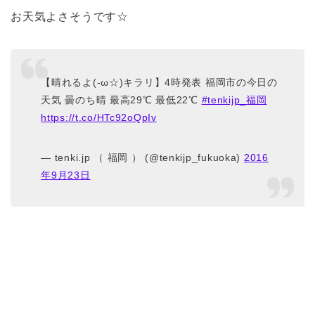
お天気よさそうです☆
【晴れるよ(-ω☆)キラリ】4時発表 福岡市の今日の
天気 曇のち晴 最高29℃ 最低22℃
#tenkijp_福岡
https://t.co/HTc92oQpIv
— tenki.jp （ 福岡 ） (@tenkijp_fukuoka)
2016
年9月23日