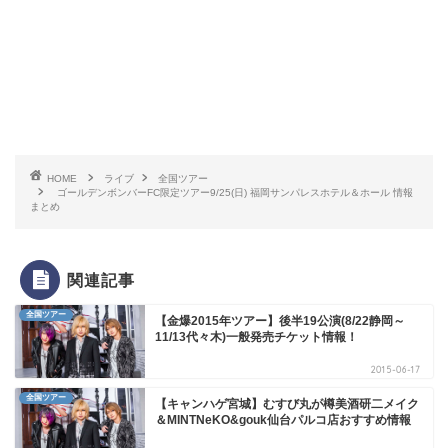
HOME
ライブ
全国ツアー
ゴールデンボンバーFC限定ツアー9/25(日) 福岡サンパレスホテル＆ホール 情報
まとめ
関連記事
全国ツアー
【金爆2015年ツアー】後半19公演(8/22静岡～
11/13代々木)一般発売チケット情報！
2015-06-17
全国ツアー
【キャンハゲ宮城】むすび丸が樽美酒研二メイク
＆MINTNeKO&gouk仙台パルコ店おすすめ情報