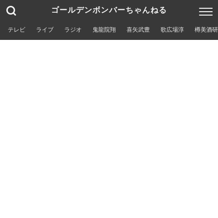
ゴールデンボンバーちゃんねる
テレビ
ライブ
ラジオ
鬼龍院翔
喜矢武豊
歌広場淳
樽美酒研