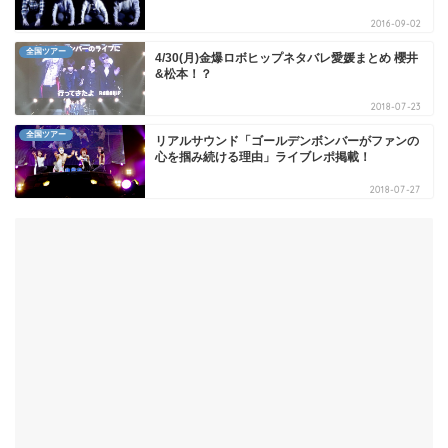
2016-09-02
全国ツアー
4/30(月)金爆ロボヒップネタバレ愛媛まとめ 櫻井
&松本！？
2018-07-23
全国ツアー
リアルサウンド「ゴールデンボンバーがファンの
心を掴み続ける理由」ライブレポ掲載！
2018-07-27