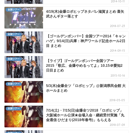
2014-10-11
全国ツアー
4/19(木)金爆ロボヒップネタバレ滋賀まとめ 喜矢
武さんギター落とす
2018-07-23
全国ツアー
【ゴールデンボンバー】全国ツアー2014「キャン
ハゲ」9/14(日)兵庫：神戸ワールド記念ホール2日
目 まとめ
2014-09-15
全国ツアー
【ライブ】ゴールデンボンバー全国ツアー
2015「歌広、金爆やめるってよ」10.15＠愛知2
日目まとめ
2015-10-16
全国ツアー
5/3(木)金爆全ツ「ロボヒップ」@新潟県民会館 大
ホールまとめ
2018-05-05
全国ツアー
7/14(土)・7/15(日)金爆全ツ2018「ロボヒップ」
大阪城ホール公演★会場入会・継続受付実施「丸
金通信 ひだまり(2018年春号)」もらえる
2018-07-09