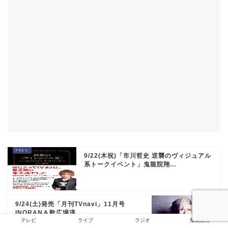
9/22(木祝)「市川哲史 逆襲のヴィジュアル
系トークイベント」鬼龍院翔...
9/24(土)発売「月刊TVnavi」11月号
INORAN＆歌広場淳
テレビ
ライブ
ラジオ
鬼龍院翔