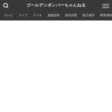
ゴールデンボンバーちゃんねる
テレビ
ライブ
ラジオ
鬼龍院翔
喜矢武豊
歌広場淳
樽美酒研