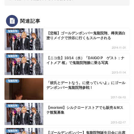
関連記事
鬼龍院翔
【悲報】ゴールデンボンバー鬼龍院翔、樽美酒白
塗りメイクで渋谷に行くもスルーされる
2014-11-01
鬼龍院翔
【ニコ生】10/14（水）「DAIGO P ゲスト：ナ
イトメア 柩」で鬼龍院翔膝に乗る写真
2015-11-14
鬼龍院翔
「彼氏とデートなう。に使っていいよ」にゴール
デンボンバー鬼龍院翔参戦！
2017-06-10
鬼龍院翔
【morioni】シルクロードストアでも販売＆Mス
テ観覧募集
2015-02-17
鬼龍院翔
【ゴールデンボンバー】鬼龍院翔誕生日会に出席