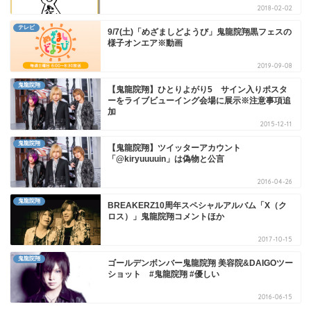
2018-02-02
テレビ
9/7(土)「めざましどようび」鬼龍院翔黒フェスの
様子オンエア※動画
2019-09-08
鬼龍院翔
【鬼龍院翔】ひとりよがり5 サイン入りポスタ
ーをライブビューイング会場に展示※注意事項追
加
2015-12-11
鬼龍院翔
【鬼龍院翔】ツイッターアカウント
「@kiryuuuuin」は偽物と公言
2016-04-26
鬼龍院翔
BREAKERZ10周年スペシャルアルバム「X（ク
ロス）」鬼龍院翔コメントほか
2017-10-15
鬼龍院翔
ゴールデンボンバー鬼龍院翔 美容院&DAIGOツー
ショット #鬼龍院翔 #優しい
2016-06-15