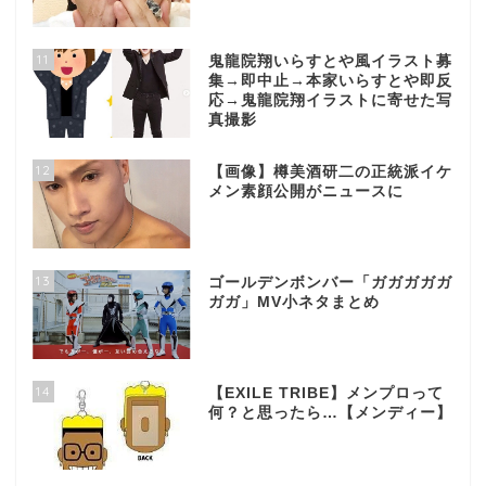
11
鬼龍院翔いらすとや風イラスト募
集→即中止→本家いらすとや即反
応→鬼龍院翔イラストに寄せた写
真撮影
12
【画像】樽美酒研二の正統派イケ
メン素顔公開がニュースに
13
ゴールデンボンバー「ガガガガガ
ガガ」MV小ネタまとめ
14
【EXILE TRIBE】メンプロって
何？と思ったら…【メンディー】