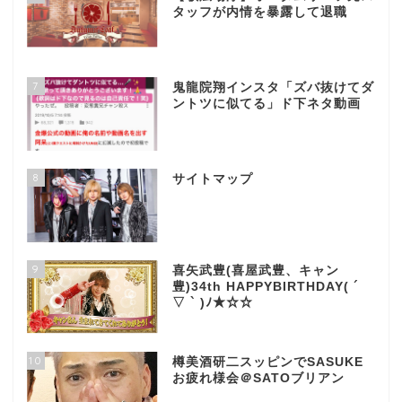
タッフが内情を暴露して退職
7
鬼龍院翔インスタ「ズバ抜けてダ
ントツに似てる」ド下ネタ動画
8
サイトマップ
9
喜矢武豊(喜屋武豊、キャン
豊)34th HAPPYBIRTHDAY( ´
▽ ` )ﾉ★☆☆
10
樽美酒研二スッピンでSASUKE
お疲れ様会＠SATOブリアン