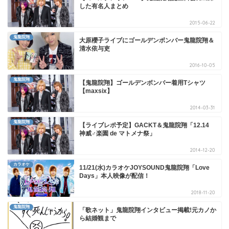
した有名人まとめ
2015-06-22
鬼龍院翔
大原櫻子ライブにゴールデンボンバー鬼龍院翔＆
清水依与吏
2016-10-05
鬼龍院翔
【鬼龍院翔】ゴールデンボンバー着用Tシャツ
【maxsix】
2014-03-31
鬼龍院翔
【ライブレポ予定】GACKT＆鬼龍院翔「12.14
神威♂楽園 de マトメナ祭」
2014-12-20
カラオケ
11/21(水)カラオケJOYSOUND鬼龍院翔「Love
Days」本人映像が配信！
2018-11-20
鬼龍院翔
「歌ネット」鬼龍院翔インタビュー掲載!元カノか
ら結婚観まで