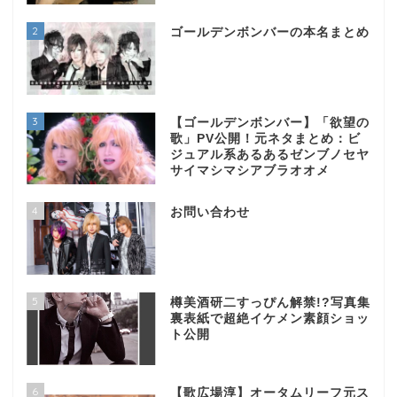
2
ゴールデンボンバーの本名まとめ
3
【ゴールデンボンバー】「欲望の
歌」PV公開！元ネタまとめ：ビ
ジュアル系あるあるゼンブノセヤ
サイマシマシアブラオオメ
4
お問い合わせ
5
樽美酒研二すっぴん解禁!?写真集
裏表紙で超絶イケメン素顔ショッ
ト公開
6
【歌広場淳】オータムリーフ元ス