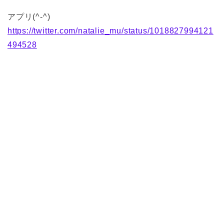
アプリ(^-^)
https://twitter.com/natalie_mu/status/1018827994121
494528