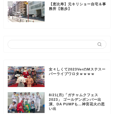
15
【恵比寿】元キリショー自宅＆事
務所【散歩】
女々しくて2023VerのMステスー
パーライブワロタｗｗｗｗ
8/21(月)「ガチャムクフェス
2023」 ゴールデンボンバー出
演、DA PUMPも…神宮花火の思
い出