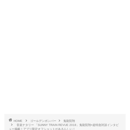
HOME
ゴールデンボンバー
鬼龍院翔
音楽ナタリー 「SUNNY TRAIN REVUE 2018」鬼龍院翔×超特急対談インタビ
ュー掲載！アプリ限定オフショットがあるらしい！