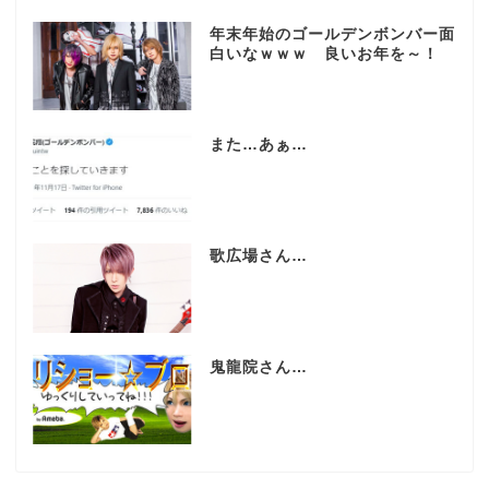
年末年始のゴールデンボンバー面
白いなｗｗｗ 良いお年を～！
また…あぁ…
歌広場さん…
鬼龍院さん…