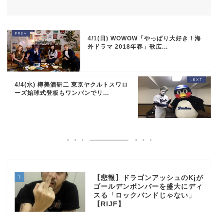
4/1(日) WOWOW「やっぱり大好き！海
外ドラマ 2018年春」歌広...
4/4(水) 樽美酒研二 東京ヤクルトスワロ
ーズ始球式登板もワンバンでリ...
1
【悲報】ドラゴンアッシュのKjが
ゴールデンボンバーを盛大にディ
スる「ロックバンドじゃない」
【RIJF】