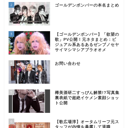
2
ゴールデンボンバーの本名まとめ
3
【ゴールデンボンバー】「欲望の
歌」PV公開！元ネタまとめ：ビ
ジュアル系あるあるゼンブノセヤ
サイマシマシアブラオオメ
4
お問い合わせ
5
樽美酒研二すっぴん解禁!?写真集
裏表紙で超絶イケメン素顔ショッ
ト公開
6
【歌広場淳】オータムリーフ元ス
タッフが内情を暴露して退職