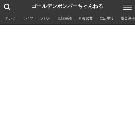
ゴールデンボンバーちゃんねる
テレビ
ライブ
ラジオ
鬼龍院翔
喜矢武豊
歌広場淳
樽美酒研