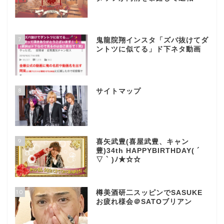
7
鬼龍院翔インスタ「ズバ抜けてダ
ントツに似てる」ド下ネタ動画
8
サイトマップ
9
喜矢武豊(喜屋武豊、キャン
豊)34th HAPPYBIRTHDAY( ´
▽ ` )ﾉ★☆☆
10
樽美酒研二スッピンでSASUKE
お疲れ様会＠SATOブリアン