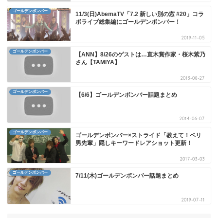
ゴールデンボンバー
11/3(日)AbemaTV「7.2 新しい別の窓 #20」コラ
ボライブ総集編にゴールデンボンバー！
2019-11-05
ゴールデンボンバー
【ANN】8/26のゲストは…直木賞作家・桜木紫乃
さん【TAMIYA】
2013-08-27
ゴールデンボンバー
【6/6】ゴールデンボンバー話題まとめ
2014-06-07
ゴールデンボンバー
ゴールデンボンバー×ストライド「教えて！ベリ
男先輩」隠しキーワードレアショット更新！
2017-03-03
ゴールデンボンバー
7/11(木)ゴールデンボンバー話題まとめ
2019-07-11