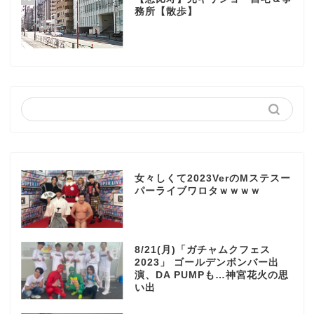
務所【散歩】
女々しくて2023VerのMステスー
パーライブワロタｗｗｗｗ
8/21(月)「ガチャムクフェス
2023」 ゴールデンボンバー出
演、DA PUMPも…神宮花火の思
い出