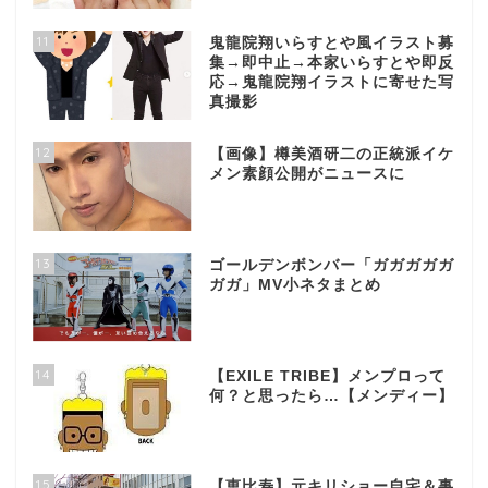
11
鬼龍院翔いらすとや風イラスト募
集→即中止→本家いらすとや即反
応→鬼龍院翔イラストに寄せた写
真撮影
12
【画像】樽美酒研二の正統派イケ
メン素顔公開がニュースに
13
ゴールデンボンバー「ガガガガガ
ガガ」MV小ネタまとめ
14
【EXILE TRIBE】メンプロって
何？と思ったら…【メンディー】
15
【恵比寿】元キリショー自宅＆事