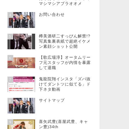
マシマシアブラオオメ
お問い合わせ
4
樽美酒研二すっぴん解禁!?
5
写真集裏表紙で超絶イケメ
ン素顔ショット公開
【歌広場淳】オータムリー
6
フ元スタッフが内情を暴露
して退職
鬼龍院翔インスタ「ズバ抜
7
けてダントツに似てる」ド
下ネタ動画
サイトマップ
8
喜矢武豊(喜屋武豊、キャ
9
ン豊)34th