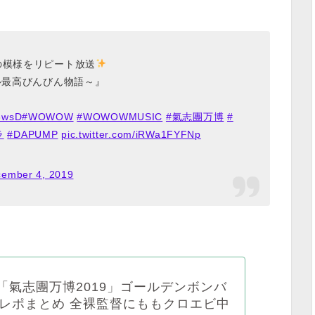
の模様をリピート放送
ル最高びんびん物語～』
e6wsD
#WOWOW
#WOWOWMUSIC
#氣志團万博
#
ラ
#DAPUMP
pic.twitter.com/iRWa1FYFNp
ember 4, 2019
日)「氣志團万博2019」ゴールデンボンバ
レポまとめ 全裸監督にももクロエビ中