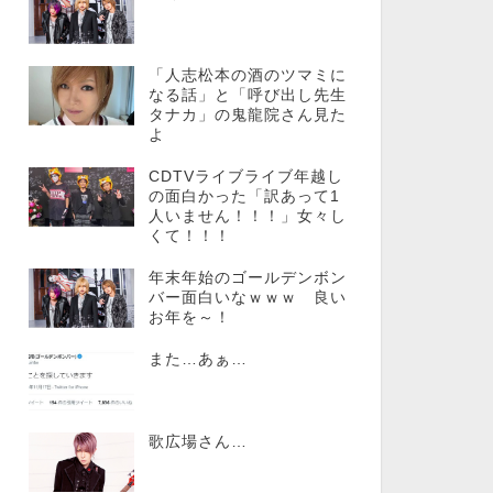
「人志松本の酒のツマミに
なる話」と「呼び出し先生
タナカ」の鬼龍院さん見た
よ
CDTVライブライブ年越し
の面白かった「訳あって1
人いません！！！」女々し
くて！！！
年末年始のゴールデンボン
バー面白いなｗｗｗ 良い
お年を～！
また…あぁ…
歌広場さん…