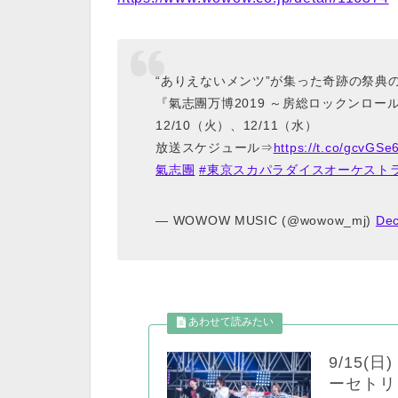
“ありえないメンツ”が集った奇跡の祭典
『氣志團万博2019 ～房総ロックンロー
12/10（火）、12/11（水）
放送スケジュール⇒
https://t.co/gcvGS
氣志團
#東京スカパラダイスオーケスト
— WOWOW MUSIC (@wowow_mj)
Dec
9/15(
ーセトリ