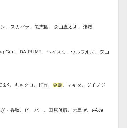
ロットン、スカパラ、氣志團、森山直太朗、純烈
King Gnu、DA PUMP、ヘイスミ、ウルフルズ、森山
、C&K、ももクロ、打首、
金爆
、マキタ、ダイノジ
ぎ・香取、ビーバー、田原俊彦、大島渚、t-Ace