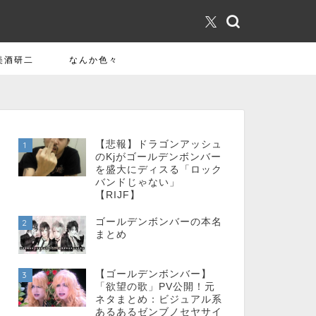
美酒研二
なんか色々
【悲報】ドラゴンアッシュ
1
のKjがゴールデンボンバー
を盛大にディスる「ロック
バンドじゃない」
【RIJF】
ゴールデンボンバーの本名
2
まとめ
【ゴールデンボンバー】
3
「欲望の歌」PV公開！元
ネタまとめ：ビジュアル系
あるあるゼンブノセヤサイ