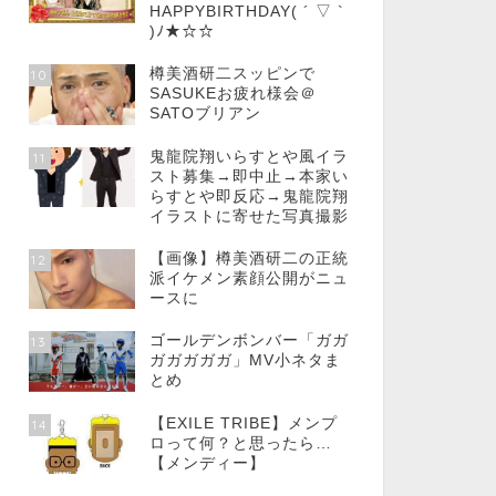
HAPPYBIRTHDAY( ´ ▽ `
)ﾉ★☆☆
樽美酒研二スッピンで
10
SASUKEお疲れ様会＠
SATOブリアン
鬼龍院翔いらすとや風イラ
11
スト募集→即中止→本家い
らすとや即反応→鬼龍院翔
イラストに寄せた写真撮影
【画像】樽美酒研二の正統
12
派イケメン素顔公開がニュ
ースに
ゴールデンボンバー「ガガ
13
ガガガガガ」MV小ネタま
とめ
【EXILE TRIBE】メンプ
14
ロって何？と思ったら…
【メンディー】