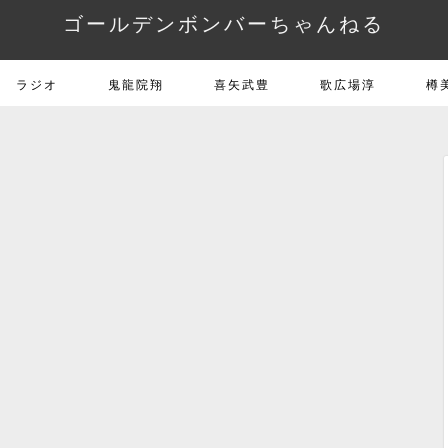
ゴールデンボンバーちゃんねる
ラジオ
鬼龍院翔
喜矢武豊
歌広場淳
樽