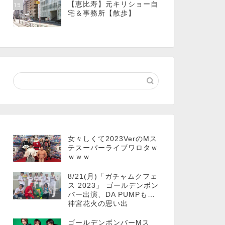
【恵比寿】元キリショー自
15
宅＆事務所【散歩】
女々しくて2023VerのMス
テスーパーライブワロタｗ
ｗｗｗ
8/21(月)「ガチャムクフェ
ス 2023」 ゴールデンボン
バー出演、DA PUMPも…
神宮花火の思い出
ゴールデンボンバーMス