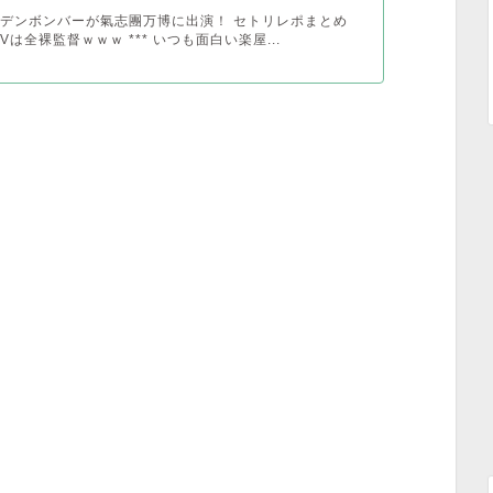
デンボンバーが氣志團万博に出演！ セトリレポまとめ
は全裸監督ｗｗｗ *** いつも面白い楽屋...