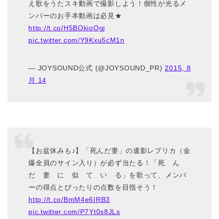
え歌をうたスキ動画で撮影しよう！個性が光るメ
ンバーのお手本動画は必見★
http://t.co/H5BOkioOgj
pic.twitter.com/Y9Kxu5cM1n
— JOYSOUND公式 (@JOYSOUND_PR)
2015, 8
月 14
【お盆休みも♪】「死んだ妻」の遺影レプリカ（金
爆全員のサイン入り）が必ず当たる！「死 ん
だ 妻 に 似 て い る」を歌って、メンバ
ーの得点とぴったりの点数を目指そう！
http://t.co/BmM4e6IRB3
pic.twitter.com/P7Yt0s8JLs