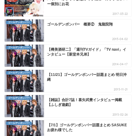
ー個別にお花
2017-03-22
ゴールデンボンバー
ゴールデンボンバー 概要② 鬼龍院翔
2013-04-02
ゴールデンボンバー
【樽美酒研二】「週刊TVガイド」「TV navi」イ
ンタビュー【新堂本兄弟】
2014-04-17
ゴールデンボンバー
【11/21】ゴールデンボンバー話題まとめ 明日沖
縄
2015-11-21
ゴールデンボンバー
【雑誌】合計7誌！喜矢武豊インタビュー掲載
【ふしぎ遊戯】
2015-02-26
ゴールデンボンバー
【7/1】ゴールデンボンバー話題まとめ SASUKE
お疲れ様でした