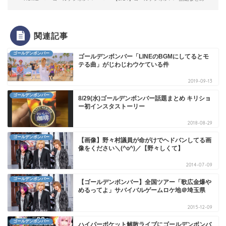
関連記事
ゴールデンボンバー
ゴールデンボンバー「LINEのBGMにしてるとモ
テる曲」がじわじわウケている件
2019-09-13
ゴールデンボンバー
8/29(水)ゴールデンボンバー話題まとめ キリショ
ー初インスタストーリー
2018-08-29
ゴールデンボンバー
【画像】野々村議員が命がけでヘドバンしてる画
像をください＼(^o^)／【野々しくて】
2014-07-09
ゴールデンボンバー
【ゴールデンボンバー】全国ツアー「歌広金爆や
めるってよ」サバイバルゲームロケ地＠埼玉県
2015-12-09
ゴールデンボンバー
ハイパーポケット解散ライブにゴールデンボンバ