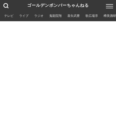
ゴールデンボンバーちゃんねる
テレビ
ライブ
ラジオ
鬼龍院翔
喜矢武豊
歌広場淳
樽美酒研