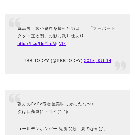
氣志團・綾小路翔を救ったのは……「スーパード
クター直太朗」の影に武井壮あり！
http://t.co/BcY8uMgVf7
— RBB TODAY (@RBBTODAY)
2015, 8月 14
朝方のCoCo壱番屋美味しかったな〜♪
次は日高屋にトライ(^-^)/
ゴールデンボンバー 鬼龍院翔「夏のなかば」