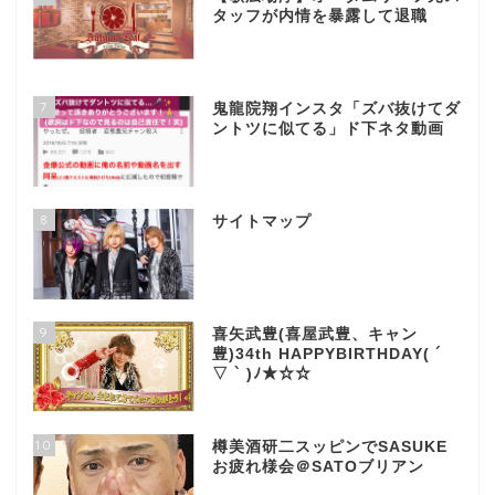
タッフが内情を暴露して退職
7
鬼龍院翔インスタ「ズバ抜けてダ
ントツに似てる」ド下ネタ動画
8
サイトマップ
9
喜矢武豊(喜屋武豊、キャン
豊)34th HAPPYBIRTHDAY( ´
▽ ` )ﾉ★☆☆
10
樽美酒研二スッピンでSASUKE
お疲れ様会＠SATOブリアン