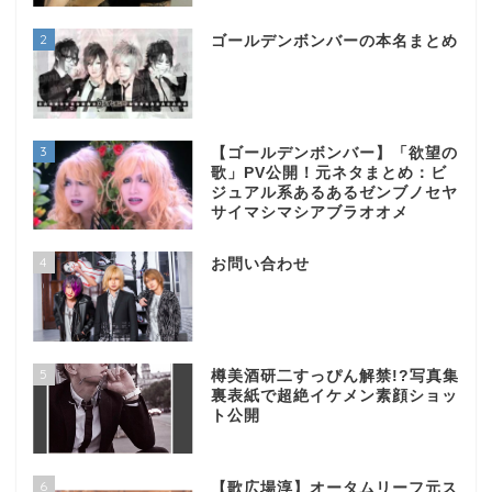
2
ゴールデンボンバーの本名まとめ
3
【ゴールデンボンバー】「欲望の
歌」PV公開！元ネタまとめ：ビ
ジュアル系あるあるゼンブノセヤ
サイマシマシアブラオオメ
4
お問い合わせ
5
樽美酒研二すっぴん解禁!?写真集
裏表紙で超絶イケメン素顔ショッ
ト公開
6
【歌広場淳】オータムリーフ元ス