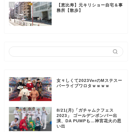
15
【恵比寿】元キリショー自宅＆事
務所【散歩】
女々しくて2023VerのMステスー
パーライブワロタｗｗｗｗ
8/21(月)「ガチャムクフェス
2023」 ゴールデンボンバー出
演、DA PUMPも…神宮花火の思
い出