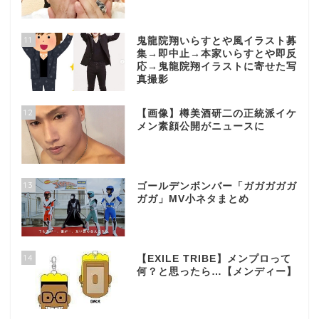
11
鬼龍院翔いらすとや風イラスト募
集→即中止→本家いらすとや即反
応→鬼龍院翔イラストに寄せた写
真撮影
12
【画像】樽美酒研二の正統派イケ
メン素顔公開がニュースに
13
ゴールデンボンバー「ガガガガガ
ガガ」MV小ネタまとめ
14
【EXILE TRIBE】メンプロって
何？と思ったら…【メンディー】