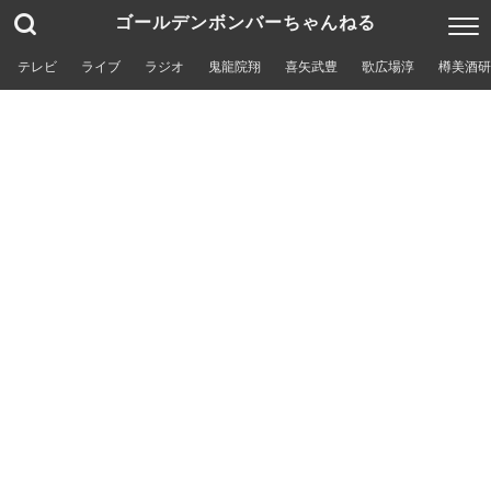
ゴールデンボンバーちゃんねる
テレビ
ライブ
ラジオ
鬼龍院翔
喜矢武豊
歌広場淳
樽美酒研