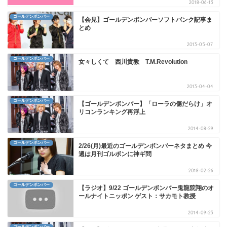
2018-06-13
ゴールデンボンバー
【会見】ゴールデンボンバーソフトバンク記事ま
とめ
2013-05-07
ゴールデンボンバー
女々しくて 西川貴教 T.M.Revolution
2013-04-04
ゴールデンボンバー
【ゴールデンボンバー】「ローラの傷だらけ」オ
リコンランキング再浮上
2014-08-29
ゴールデンボンバー
2/26(月)最近のゴールデンボンバーネタまとめ 今
週は月刊ゴルボンに神ギ問
2018-02-26
ゴールデンボンバー
【ラジオ】9/22 ゴールデンボンバー鬼龍院翔のオ
ールナイトニッポン ゲスト：サカモト教授
2014-09-23
ゴールデンボンバー