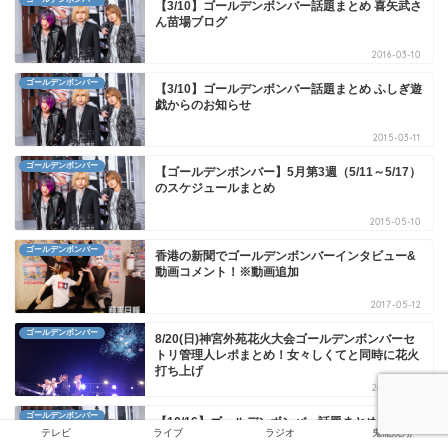
【3/10】ゴールデンボンバー話題まとめ 喜矢武さ
ん苗場ブログ
2016-03-10
ゴールデンボンバー
【3/10】ゴールデンボンバー話題まとめ ふしぎ遊
戯からのお知らせ
2015-03-11
ゴールデンボンバー
【ゴールデンボンバー】5月第3週（5/11～5/17）
のスケジュールまとめ
2015-05-10
ゴールデンボンバー
香港の新聞でゴールデンボンバーインタビュー&
動画コメント！※動画追加
2017-05-12
ゴールデンボンバー
8/20(日)神宮外苑花火大会ゴールデンボンバーセ
トリ管理人レポまとめ！女々しくてと同時に花火
打ち上げ
2017-08-21
ゴールデンボンバー
【10/16】ゴールデンボンバー話題まとめ キリシ
テレビ
ライブ
ラジオ
鬼龍院翔
ョー失恋！？