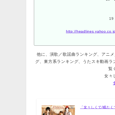
19
http://headlines.yahoo.co
他に、演歌／歌謡曲ランキング、アニメ／
グ、東方系ランキング、うたスキ動画ラ
覧く
女々
「女々しくて/眠たく