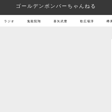
ゴールデンボンバーちゃんねる
ラジオ
鬼龍院翔
喜矢武豊
歌広場淳
樽