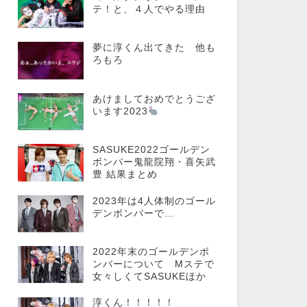
テ！と、４人でやる理由
夢に淳くん出てきた 他も
ろもろ
あけましておめでとうござ
います2023
SASUKE2022ゴールデン
ボンバー鬼龍院翔・喜矢武
豊 結果まとめ
2023年は4人体制のゴール
デンボンバーで…
2022年末のゴールデンボ
ンバーについて Mステで
女々しくてSASUKEほか
淳くん！！！！！