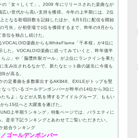
の「女々しくて」。2009 年にリリースされた楽曲なが
幅広い世代から高い支持を獲得。今年の上半期には、2位
上となる歌唱回数を記録したほか、6月5日に配信を開始
の弓矢」が初登場で1位を獲得するまで、昨年の9月から
て首位を独占し続けた。
CALOID楽曲からもWhiteFlame「千本桜」が4位に
した。VOCALOID楽曲に絞ってみていくと、昨年後半
くらぶ」や「脳漿炸裂ガール」が上位にランクインを果た
が世に生み出されるなかで、新たなヒット曲の誕生に今後も
期待が高る。
の定番曲を多数輩出するAKB48、EXILEがトップを堅
なっているゴールデンボンバーが昨年の14位から3位に
みたちよ」などが人気を博するアイドルグループ、ももい
から15位へと大躍進を遂げた。
SOUND上半期ランキング」特集ページでは、バラエティに
る。是非下記ランキングとあわせてご覧いただきたい。
ケ総合ランキング
て／ゴールデンボンバー