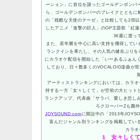
ーション」に首位を譲ったゴールデンボンバー
ら、ゴールデンボンバーのブレイクとともに
の「残酷な天使のテーゼ」と比較しても2倍以
したアニメ「進撃の巨人」のOP主題歌「紅蓮
36週に渡っ
また、若年層を中心に高い支持を獲得しているVO
ランクインを果たし、その人気の健在ぶりを示
にカラオケ配信を開始した「いーあるふぁん
しており、日々数多くのVOCALOID楽曲
アーティストランキングにおいては、カラオケ
持する一方「女々しくて」が空前の大ヒットと
ランクアップ、代表曲「サラバ、愛しき悲し
ろクローバーZも圏外
JOYSOUND.com
に開設中の「2013年JOY
富んだジャンル別ランキングを掲載してい
カラオ
1 女々しく