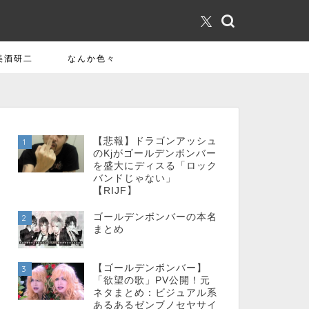
美酒研二
なんか色々
【悲報】ドラゴンアッシュ
1
のKjがゴールデンボンバー
を盛大にディスる「ロック
バンドじゃない」
【RIJF】
ゴールデンボンバーの本名
2
まとめ
【ゴールデンボンバー】
3
「欲望の歌」PV公開！元
ネタまとめ：ビジュアル系
あるあるゼンブノセヤサイ