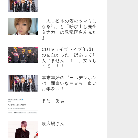
「人志松本の酒のツマミに
なる話」と「呼び出し先生
タナカ」の鬼龍院さん見た
よ
CDTVライブライブ年越し
の面白かった「訳あって1
人いません！！！」女々し
くて！！！
年末年始のゴールデンボン
バー面白いなｗｗｗ 良い
お年を～！
また…あぁ…
歌広場さん…