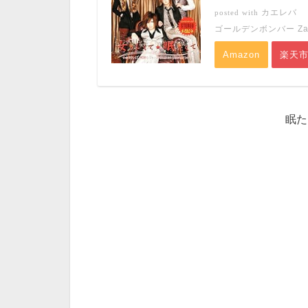
カエレバ
posted with
ゴールデンボンバー Zany 
Amazon
楽天
眠