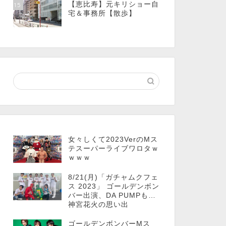
【恵比寿】元キリショー自
15
宅＆事務所【散歩】
女々しくて2023VerのMス
テスーパーライブワロタｗ
ｗｗｗ
8/21(月)「ガチャムクフェ
ス 2023」 ゴールデンボン
バー出演、DA PUMPも…
神宮花火の思い出
ゴールデンボンバーMス