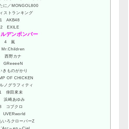
たに／MONGOL800
ィストランキング
1 AKB48
2 EXILE
ールデンボンバー
4 嵐
Mr.Children
6 西野カナ
 GReeeeN
いきものがかり
MP OF CHICKEN
ポルノグラフィティ
11 倖田來未
2 浜崎あゆみ
13 コブクロ
 UVERworld
ももいろクローバーZ
’Arc～en～Ciel