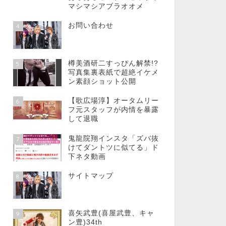
マシマシアブラオオメ
お問い合わせ
4
樽美酒研二すっぴん解禁!?
5
写真集裏表紙で超絶イケメ
ン素顔ショット公開
【歌広場淳】オータムリー
6
フ元スタッフが内情を暴露
して退職
鬼龍院翔インスタ「ズバ抜
7
けてダントツに似てる」ド
下ネタ動画
サイトマップ
8
喜矢武豊(喜屋武豊、キャ
9
ン豊)34th