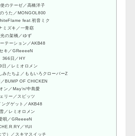
天使のテーゼ／高橋洋子
のうた／MONGOL800
teFlame feat.初音ミク
ナミズキ／一青窈
栄光の架橋／ゆず
ーテーション／AKB48
セキ／GReeeeN
 366日／HY
月9日／レミオロメン
しみたちよ／ももいろクローバーZ
BUMP OF CHICKEN
オン／May’n/中島愛
チェリー／スピッツ
イングゲット／AKB48
粉雪／レミオロメン
愛唄／GReeeeN
CHE.R.RY／YUI
なで）／スキマスイッチ