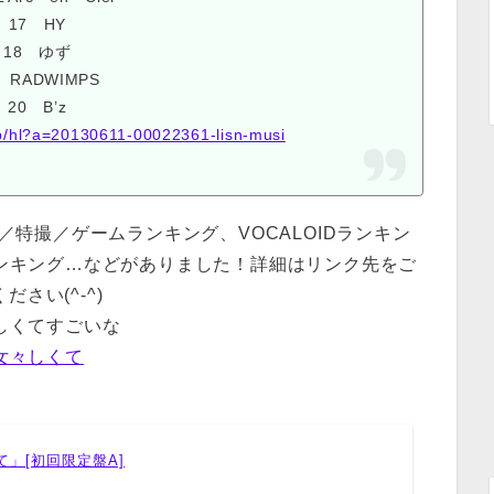
17 HY
18 ゆず
 RADWIMPS
20 B’z
.jp/hl?a=20130611-00022361-lisn-musi
特撮／ゲームランキング、VOCALOIDランキン
ンキング…などがありました！詳細はリンク先をご
ださい(^-^)
しくてすごいな
女々しくて
て」[初回限定盤A]