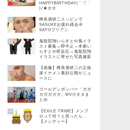
HAPPYBIRTHDAY( ´ ▽ `
)ﾉ★☆☆
樽美酒研二スッピンで
10
SASUKEお疲れ様会＠
SATOブリアン
鬼龍院翔いらすとや風イラ
11
スト募集→即中止→本家い
らすとや即反応→鬼龍院翔
イラストに寄せた写真撮影
【画像】樽美酒研二の正統
12
派イケメン素顔公開がニュ
ースに
ゴールデンボンバー「ガガ
13
ガガガガガ」MV小ネタま
とめ
【EXILE TRIBE】メンプ
14
ロって何？と思ったら…
【メンディー】