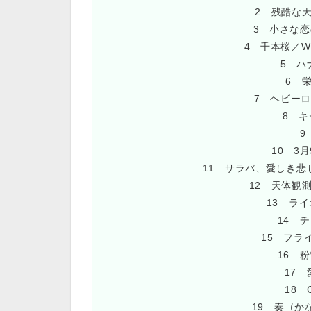
2 残酷な
3 小さな恋
4 千本桜／Whi
5 ハ
6 
7 ヘビーロ
8 キ
9
10 3
11 サラバ、愛しき悲
12 天体観測／
13 ライ
14 
15 フラ
16 
17 
18 
19 奏（か