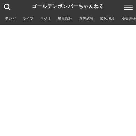
ゴールデンボンバーちゃんねる
テレビ
ライブ
ラジオ
鬼龍院翔
喜矢武豊
歌広場淳
樽美酒研