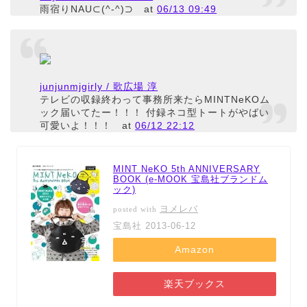
雨宿りNAU⊂(^-^)⊃
at
06/13 09:49
junjunmjgirly / 歌広場 淳
テレビの収録終わって事務所来たらMINTNeKOム
ック届いてたー！！！ 付録ネコ型トートがやばい
可愛いよ！！！
at
06/12 22:12
MINT NeKO 5th ANNIVERSARY
BOOK (e-MOOK 宝島社ブランドム
ック)
ヨメレバ
posted with
宝島社 2013-06-12
Amazon
楽天ブックス