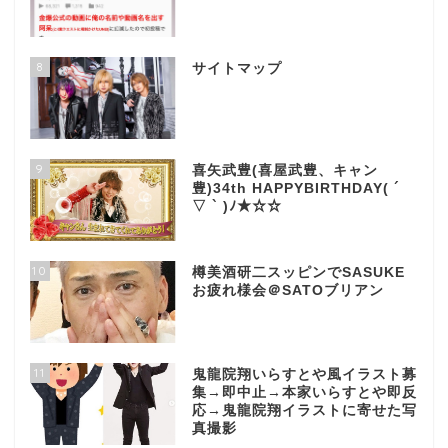
8
サイトマップ
9
喜矢武豊(喜屋武豊、キャン
豊)34th HAPPYBIRTHDAY( ´
▽ ` )ﾉ★☆☆
10
樽美酒研二スッピンでSASUKE
お疲れ様会＠SATOブリアン
11
鬼龍院翔いらすとや風イラスト募
集→即中止→本家いらすとや即反
応→鬼龍院翔イラストに寄せた写
真撮影