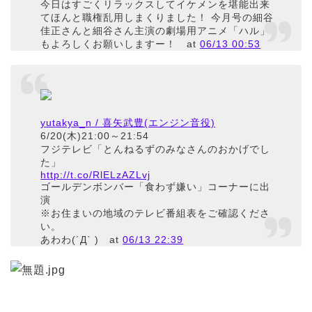
今日はすごくリラックスしてイケメンを堪能出来
てほんと職権乱用しまくりました！ 今月号の細谷
佳正さんと細谷さん主演の劇場用アニメ「ハル」
もよろしくお願いしますー！
at
06/13 00:53
yutakya_n / 喜矢武豊(エンジン音役)
6/20(木)21:00～21:54
フジテレビ「とんねるずのみなさんのおかげでし
た」
http://t.co/RlELzAZLvj
ゴールデンボンバー「食わず嫌い」コーナーに出
演
※お住まいの地域のテレビ番組表をご確認くださ
い。
あわわ(´Д` )
at
06/13 22:39