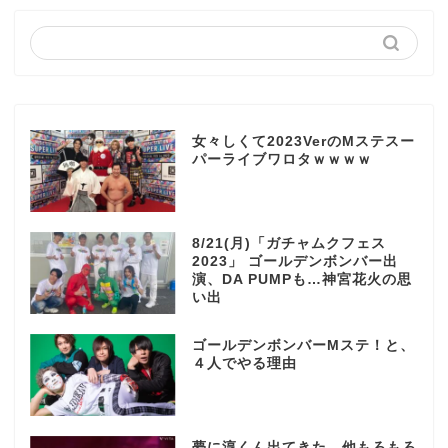
女々しくて2023VerのMステスー
パーライブワロタｗｗｗｗ
8/21(月)「ガチャムクフェス
2023」 ゴールデンボンバー出
演、DA PUMPも…神宮花火の思
い出
ゴールデンボンバーMステ！と、
４人でやる理由
夢に淳くん出てきた 他もろもろ