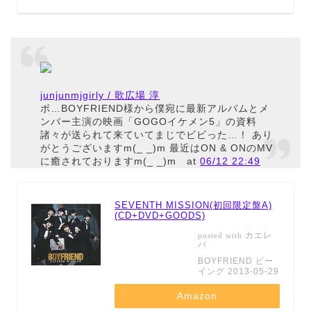
junjunmjgirly / 歌広場 淳
ボ…BOYFRIEND様から僕宛に最新アルバムとメ
ンバー主演の映画「GOGOイケメン5」の資料
諸々が送られて来ていてまじでビビった…！ あり
がとうございますm(_ _)m 最近はON & ONのMV
に癒されておりますm(_ _)m
at
06/12 22:49
SEVENTH MISSION(初回限定盤A)
(CD+DVD+GOODS)
カエレ
posted with
バ
BOYFRIEND ビー
イング 2013-05-29
Amazon