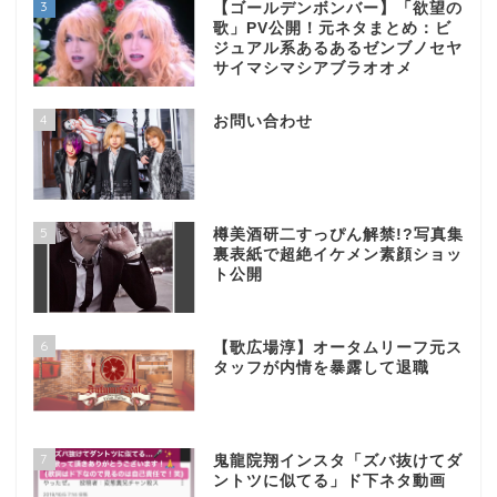
3
【ゴールデンボンバー】「欲望の
歌」PV公開！元ネタまとめ：ビ
ジュアル系あるあるゼンブノセヤ
サイマシマシアブラオオメ
4
お問い合わせ
5
樽美酒研二すっぴん解禁!?写真集
裏表紙で超絶イケメン素顔ショッ
ト公開
6
【歌広場淳】オータムリーフ元ス
タッフが内情を暴露して退職
7
鬼龍院翔インスタ「ズバ抜けてダ
ントツに似てる」ド下ネタ動画